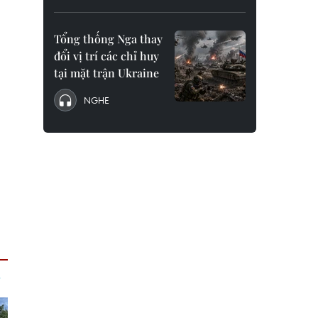
Tổng thống Nga thay
đổi vị trí các chỉ huy
tại mặt trận Ukraine
NGHE