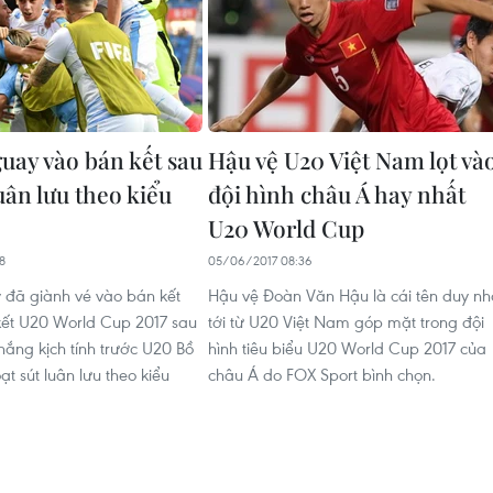
uay vào bán kết sau
Hậu vệ U20 Việt Nam lọt và
luân lưu theo kiểu
đội hình châu Á hay nhất
U20 World Cup
8
05/06/2017 08:36
đã giành vé vào bán kết
Hậu vệ Đoàn Văn Hậu là cái tên duy nh
ết U20 World Cup 2017 sau
tới từ U20 Việt Nam góp mặt trong đội
thắng kịch tính trước U20 Bồ
hình tiêu biểu U20 World Cup 2017 của
t sút luân lưu theo kiểu
châu Á do FOX Sport bình chọn.