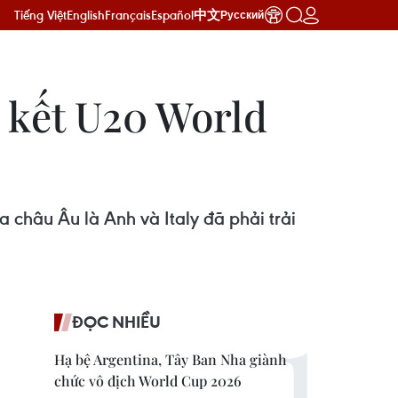
Tiếng Việt
English
Français
Español
中文
Русский
n kết U20 World
a châu Âu là Anh và Italy đã phải trải
ĐỌC NHIỀU
Hạ bệ Argentina, Tây Ban Nha giành
chức vô địch World Cup 2026