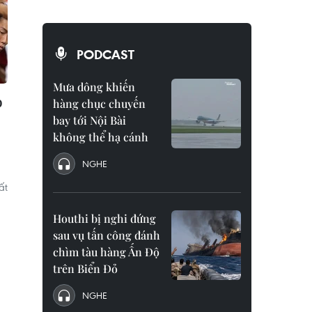
PODCAST
Mưa dông khiến
o
hàng chục chuyến
bay tới Nội Bài
không thể hạ cánh
NGHE
ất
Houthi bị nghi đứng
sau vụ tấn công đánh
chìm tàu hàng Ấn Độ
trên Biển Đỏ
NGHE