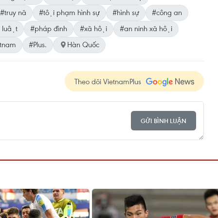
#truy nã
#tội phạm hình sự
#hình sự
#công an
 luật
#pháp đình
#xã hội
#an ninh xã hội
etnam
#Plus.
Hàn Quốc
Theo dõi VietnamPlus
GỬI BÌNH LUẬN