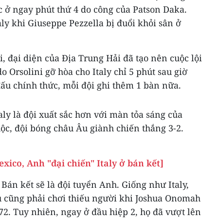
c ở ngay phút thứ 4 do công của Patson Daka.
ly khi Giuseppe Pezzella bị đuổi khỏi sân ở
i, đại diện của Địa Trung Hải đã tạo nên cuộc lội
 Orsolini gỡ hòa cho Italy chỉ 5 phút sau giờ
 đấu chính thức, mỗi đội ghi thêm 1 bàn nữa.
aly là đội xuất sắc hơn với màn tỏa sáng của
ộc, đội bóng châu Âu giành chiến thắng 3-2.
xico, Anh "đại chiến" Italy ở bán kết]
 Bán kết sẽ là đội tuyển Anh. Giống như Italy,
 cũng phải chơi thiếu người khi Joshua Onomah
72. Tuy nhiên, ngay ở đầu hiệp 2, họ đã vượt lên