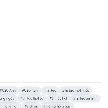
#U20 Anh
#U20 Italy
#tin tức
#tin tức mới nhất
trong ngày
#tin tức thời sự
#tin tức hot
#tin tức an ninh
nh nghệ an
#thời sự
#thời sự hôm nay