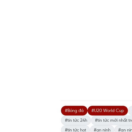
#Bóng đá
#U20 World Cup
#tin tức 24h
#tin tức mới nhất 
#tin tức hot
#an ninh
#an ni