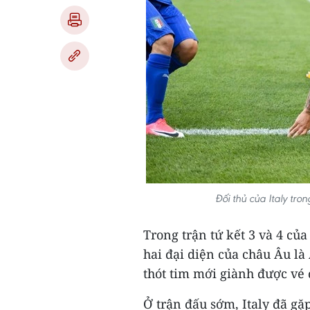
Đối thủ của Italy tro
Trong trận tứ kết 3 và 4 của
hai đại diện của châu Âu là
thót tim mới giành được vé đ
Ở trận đấu sớm, Italy đã gặ