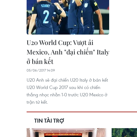
U20 World Cup: Vượt ải
Mexico, Anh "đại chiến" Italy
ở bán kết
05/06/2017 14:09
U20 Anh sẽ đại chiến U20 Italy ở bán kết
U20 World Cup 2017 sau khi có chiến
thắng nhọc nhằn 1-0 trước U20 Mexico ở
trận tứ kết.