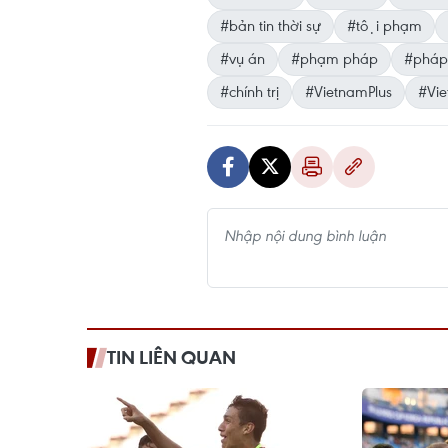
#bản tin thời sự
#tội phạm
#vụ án
#phạm pháp
#pháp
#chính trị
#VietnamPlus
#Vi
TIN LIÊN QUAN