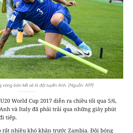
ng vòng bán kết sẽ là đội tuyển Anh. (Nguồn: AFP)
 U20 World Cup 2017 diễn ra chiều tối qua 5/6,
 Anh và Italy đã phải trải qua những giây phút
i tiếp.
p rất nhiều khó khăn trước Zambia. Đội bóng