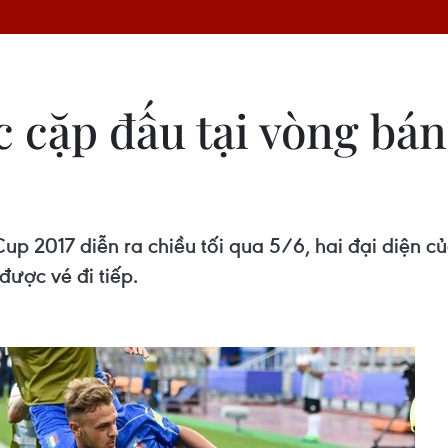
c cặp đấu tại vòng bá
up 2017 diễn ra chiều tối qua 5/6, hai đại diện củ
được vé đi tiếp.