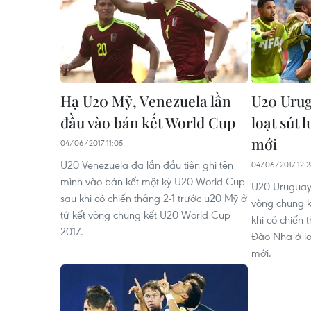
Hạ U20 Mỹ, Venezuela lần
U20 Urug
đầu vào bán kết World Cup
loạt sút 
mới
04/06/2017 11:05
U20 Venezuela đã lần đầu tiên ghi tên
04/06/2017 12:2
mình vào bán kết một kỳ U20 World Cup
U20 Uruguay 
sau khi có chiến thắng 2-1 trước u20 Mỹ ở
vòng chung k
tứ kết vòng chung kết U20 World Cup
khi có chiến 
2017.
Đào Nha ở loạ
mới.