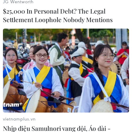
JG Wentworth
Độ, gần 50 người thương vong]
$25,000 In Personal Debt? The Legal
Settlement Loophole Nobody Mentions
Đền Vaishno Devi ở thị trấn Katra là địa điểm
linh thiêng với các tín đồ Hindu, thu hút hàng
trăm nghìn lượt thăm mỗi năm.
Ấn Độ có tỷ lệ tử vong do tai nạn giao thông
thuộc hàng cao nhất thế giới.
Nguyên nhân tai nạn phần lớn là do lái ẩu,
đường sá xuống cấp và phương tiện giao thông
cũ kỹ./.
(TTXVN/Vietnam+)
vietnamplus.vn
Nhịp điệu Samulnori vang dội, Áo dài -