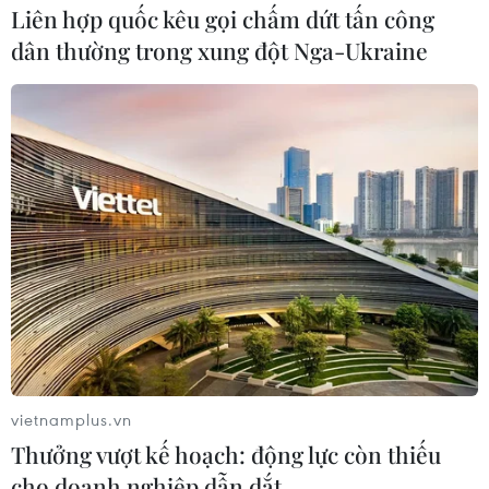
làm 16 người thiệt mạng
Liên hợp quốc kêu gọi chấm dứt tấn công
27/05/2023 10:29
dân thường trong xung đột Nga-Ukraine
Vụ tai nạn xảy ra khi xe buýt chở một thi hài và những
người tham dự đám tang đã đâm trực diện một xe tải.
Các nhân chứng cho biết trong số người thiệt mạng có
cả trẻ em và phụ nữ.
vietnamplus.vn
Thưởng vượt kế hoạch: động lực còn thiếu
cho doanh nghiệp dẫn dắt