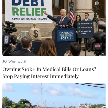
người thương vong
13/05/2023 14:56
Chiếc xe lật mạnh tới mức khiến 7 người, gồm cả phụ
nữ và trẻ em, tử vong tại chỗ và 14 người khác bị
thương. Nhiều người trong số này bị thương rất nặng.
JG Wentworth
Owning $10k+ In Medical Bills Or Loans?
Stop Paying Interest Immediately