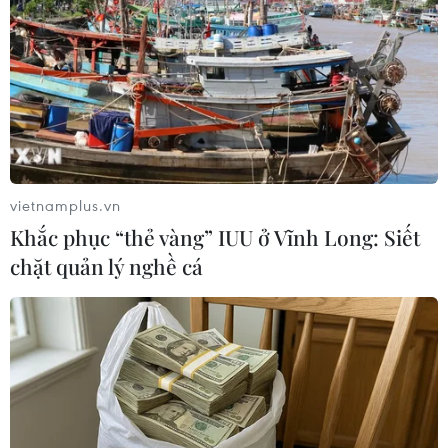
Mexico: Tai nạn trên đường cao tốc làm 13
người thiệt mạng
15/05/2023 00:59
Một chiếc xe tải kéo đâm phải một xe tải nhỏ trên
đường cao tốc ở bang Tamaulipas, miền Bắc Mexico,
vietnamplus.vn
khiến ít nhất 13 người thiệt mạng.
Khắc phục “thẻ vàng” IUU ở Vĩnh Long: Siết
chặt quản lý nghề cá