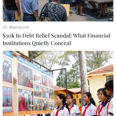
thương.
JG Wentworth
$30k In Debt Relief Scandal: What Financial
Institutions Quietly Conceal
Hình ảnh vụ xe buýt rơi xuống hẻm núi tại Ấn Độ. (Nguồn:
Express)
Cảnh sát Ấn Độ cho biết ngày 30/5, ít nhất 10
người đã thiệt mạng và 55 người bị thương, sau
khi một chiếc xe buýt chở người hành hương
theo đạo Hindu bị trượt ra khỏi cầu cao tốc và