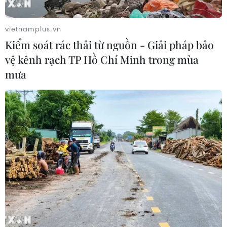
vietnamplus.vn
Kiểm soát rác thải từ nguồn - Giải pháp bảo
vệ kênh rạch TP Hồ Chí Minh trong mùa
mưa
Mỹ: Tai nạn giao thông khiến 6 người tử
vong ngay tại hiện trường
20/05/2023 03:44
Một chiếc xe bán tải đã đâm vào xe van chở khách có
11 người bên trong khiến 6 người bên trong xe van tử