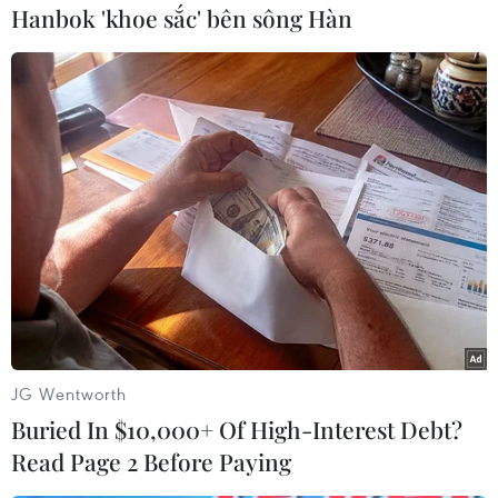
Hanbok 'khoe sắc' bên sông Hàn
#Cảnh sát Ấn Độ
#Người hành hương
#Tai nạn giao thông
#Lái ẩu
Ấn Độ
JG Wentworth
Buried In $10,000+ Of High-Interest Debt?
Theo dõi VietnamPlus
Read Page 2 Before Paying