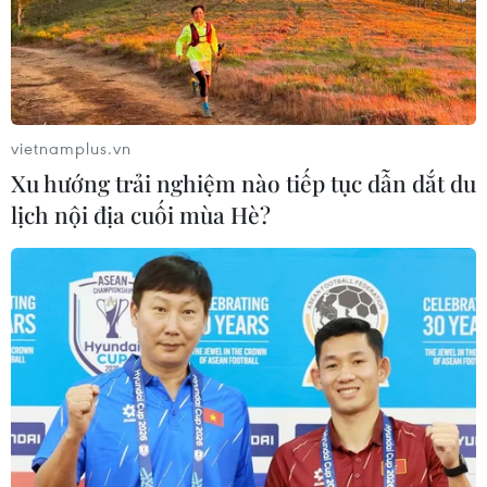
Cách các sân bay Mỹ rút ngắn thời
gian làm thủ tục
05/08/2026 07:17
vietnamplus.vn
Xu hướng trải nghiệm nào tiếp tục dẫn dắt du
Trung Quốc: Cảnh sát Hong Kong,
lịch nội địa cuối mùa Hè?
Macau triệt phá vụ lừa đảo đầu tư
Fun Coffee
05/08/2026 06:41
Afghanistan đối mặt khủng hoảng
lương thực nghiêm trọng do thiếu
hụt viện trợ
05/08/2026 06:41