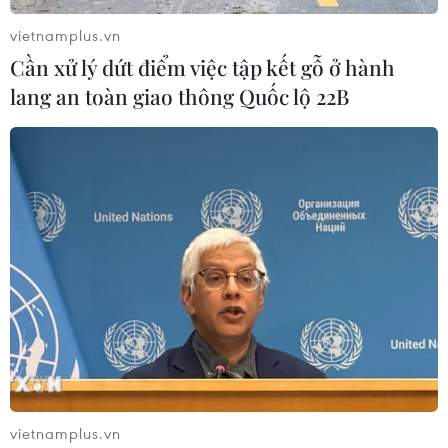
vong ngay tại chỗ,nạn nhân thứ 7 được đưa đến bệnh
vietnamplus.vn
viện song cũng không qua khỏi.
Cần xử lý dứt điểm việc tập kết gỗ ở hành
lang an toàn giao thông Quốc lộ 22B
Đâm xe trên đường cao tốc ở Cameroon
vietnamplus.vn