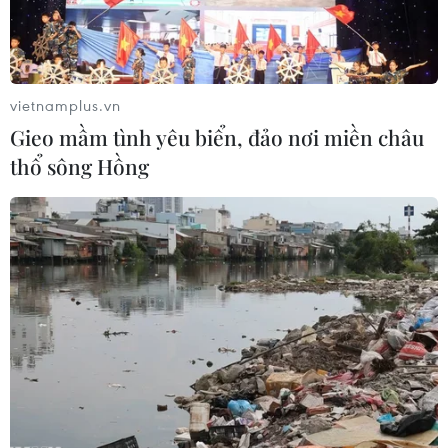
vietnamplus.vn
Gieo mầm tình yêu biển, đảo nơi miền châu
thổ sông Hồng
Vụ tai nạn máy bay ở Colombia: Bốn trẻ
em sống sót thần kỳ sau 17 ngày
18/05/2023 00:52
Sau nhiều ngày quần thảo trong khu rừng rậm, lực
lượng cứu hộ Colombia đã tìm thấy các nạn nhân 13, 9,
4 tuổi và một em bé 11 tháng tuổi sống sót thần kỳ sau vụ
tai nạn máy bay hôm 1/5.