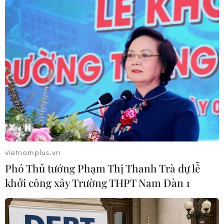
TIN LIÊN QUAN
vietnamplus.vn
Phó Thủ tướng Phạm Thị Thanh Trà dự lễ
khởi công xây Trường THPT Nam Đàn 1
Lật xe tại Afghanistan khiến ít nhất 21