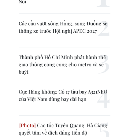
Nội
Các cầu vượt sông Hồng, sông Đuống sẽ
thông xe trước Hội nghị APEC 2027
Thành phố Hồ Chí Minh phát hành thẻ
giao thông công cộng cho metro và xe
buýt
Cục Hàng không: Có 17 tàu bay A321NEO
của Việt Nam dừng bay dài hạn
Cao tốc Tuyên Quang-Hà Giang
quyết tâm về đích đúng tiến độ