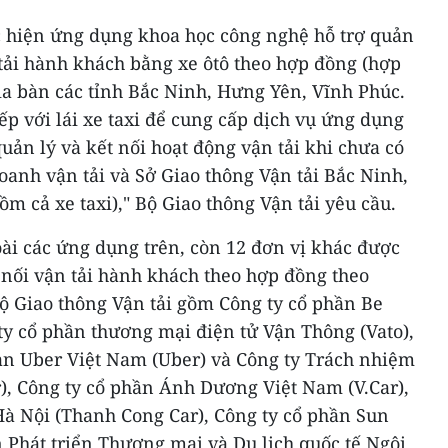
c hiện ứng dụng khoa học công nghệ hỗ trợ quản
 tải hành khách bằng xe ôtô theo hợp đồng (hợp
địa bàn các tỉnh Bắc Ninh, Hưng Yên, Vĩnh Phúc.
ếp với lái xe taxi để cung cấp dịch vụ ứng dụng
uản lý và kết nối hoạt động vận tải khi chưa có
oanh vận tải và Sở Giao thông Vận tải Bắc Ninh,
m cả xe taxi)," Bộ Giao thông Vận tải yêu cầu.
ài các ứng dụng trên, còn 12 đơn vị khác được
 nối vận tải hành khách theo hợp đồng theo
ộ Giao thông Vận tải gồm Công ty cổ phần Be
ty cổ phần thương mại điện tử Vận Thông (Vato),
n Uber Việt Nam (Uber) và Công ty Trách nhiệm
), Công ty cổ phần Ánh Dương Việt Nam (V.Car),
Hà Nội (Thanh Cong Car), Công ty cổ phần Sun
ần Phát triển Thương mại và Du lịch quốc tế Ngôi