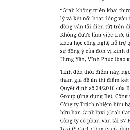
“Grab không triển khai thự
lý và kết nối hoạt động vận
đồng vận tải điện tử) trên 
Không được làm việc trực ti
khoa học công nghệ hỗ trợ q
sự đồng ý của đơn vị kinh d
Hưng Yên, Vĩnh Phúc (bao gồ
Tính đến thời điểm này, ngo
tham gia đề án thí điểm kết
Quyết định số 24/2016 của B
Group (ứng dụng Be), Công 
Công ty Trách nhiệm hữu hạ
hữu hạn GrabTaxi (Grab Car
Công ty cổ phần Vận tải 57 
Taxi (S.Car), Công ty cổ ph