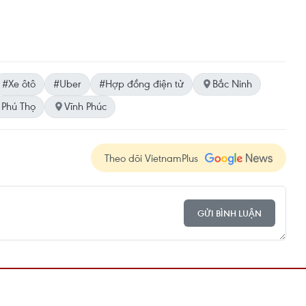
#Xe ôtô
#Uber
#Hợp đồng điện tử
Bắc Ninh
Phú Thọ
Vĩnh Phúc
Theo dõi VietnamPlus
GỬI BÌNH LUẬN