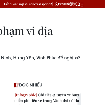
Tiếng Việt
English
Français
Español
中文
Русский
phạm vi địa
Ninh, Hưng Yên, Vĩnh Phúc đề nghị xử
ĐỌC NHIỀU
Chi tiết 45 tuyến xe buýt
miễn phí tiền vé trong Vành đai 1 ở Hà