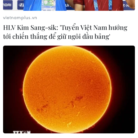
Phát động Cuộc thi Sáng tạo Video
2026 cho công dân Pháp ngữ
vietnamplus.vn
06/08/2026 02:29
HLV Kim Sang-sik: 'Tuyển Việt Nam hướng
tới chiến thắng để giữ ngôi đầu bảng'
Đà Nẵng lần đầu đăng cai chung kết
Hoa hậu Di sản toàn cầu 2026
05/08/2026 11:01
Đà Nẵng chi gần 38 tỷ đồng trang trí
Tết Đinh Mùi 2027
05/08/2026 10:58
Giới thiệu Bộ sách Tuyển tập các tác