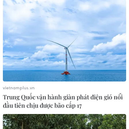
Vì vậy, năm nay giải được tổ chức lần đầu tiên
với mục đích tạo khí thế vui tươi trong những
ngày cận Tết Nguyên đán, là cơ hội cho các đội
Lân Sư Rồng gặp gỡ, giao lưu, trao đổi kinh
nghiệm, thúc đẩy phát triển phong trào trên
toàn quốc./.
(TTXVN)
vietnamplus.vn
Trung Quốc vận hành giàn phát điện gió nổi
đầu tiên chịu được bão cấp 17