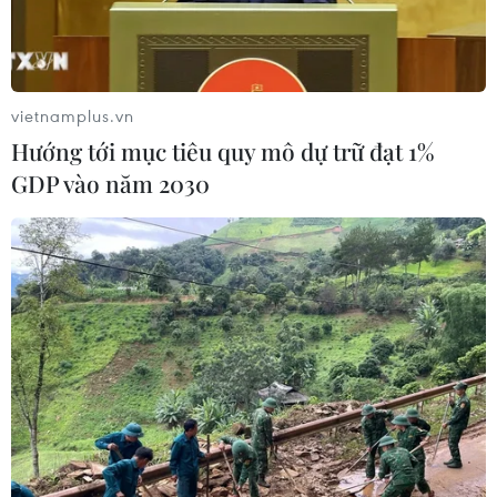
vietnamplus.vn
Hướng tới mục tiêu quy mô dự trữ đạt 1%
GDP vào năm 2030
Các đoàn lân tham gia thi tài. (Ảnh: Duy Khương/TTXVN)
Tối 21/1, giải Lân Sư Rồng toàn quốc lần thứ I
năm 2014 do Tổng cục Thể dục Thể thao phối
hợp với Sở Văn hóa-Thể thao và Du lịch thành
phố Cần Thơ phối hợp tổ chức đã chính thức
khép lại sau một ngày tranh tài tại Công viên