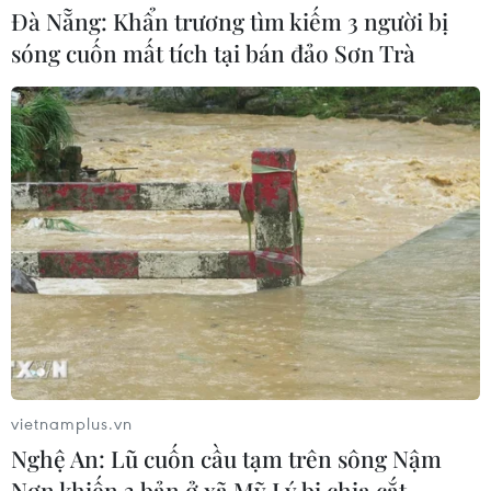
Đà Nẵng: Khẩn trương tìm kiếm 3 người bị
sóng cuốn mất tích tại bán đảo Sơn Trà
Khởi tố thêm 6 đối tượng vụ lập
khống hồ sơ bảo hiểm y tế ở Đắk Lắk
05/08/2026 14:55
Vận chuyển quá cảnh hàng giả và
xâm phạm sở hữu trí tuệ diễn biến
phức tạp
05/08/2026 13:44
24 năm tù cho đôi vợ chồng tổ chức
“bay lắc” trong quán karaoke
vietnamplus.vn
05/08/2026 13:41
Nghệ An: Lũ cuốn cầu tạm trên sông Nậm
Nơn khiến 3 bản ở xã Mỹ Lý bị chia cắt