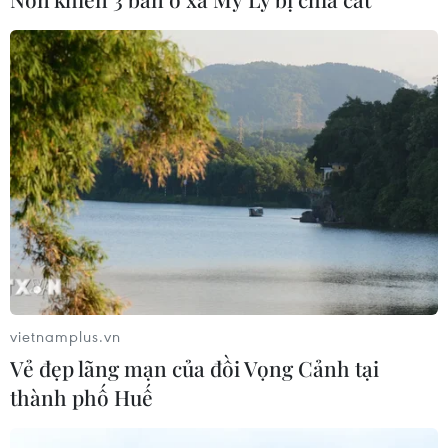
Lập kênh TikTok khởi nghiệp, lừa
đảo chiếm đoạt 15 tỷ đồng
05/08/2026 11:36
Đắk Lắk: Án phạt nghiêm minh với
đối tượng phá hoại đoàn kết dân tộc
05/08/2026 09:58
Xem thêm
vietnamplus.vn
Vẻ đẹp lãng mạn của đồi Vọng Cảnh tại
thành phố Huế