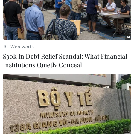
Theo dõi VietnamPlus
JG Wentworth
$30k In Debt Relief Scandal: What Financial
TIN LIÊN QUAN
Institutions Quietly Conceal