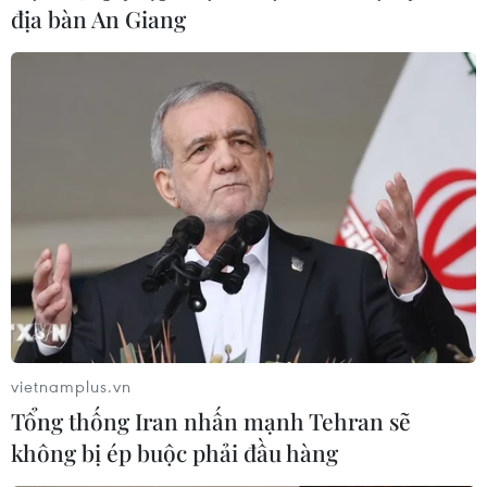
địa bàn An Giang
từ ngày 17/2 cho đến khi có thông báo mới.
vietnamplus.vn
Tổng thống Iran nhấn mạnh Tehran sẽ
Học sinh Thái Bình và Tuyên Quang học
không bị ép buộc phải đầu hàng
trực tuyến phòng dịch COVID-19