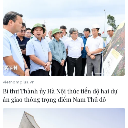
CƠ QUAN CHỦ QUẢN: THÔNG TẤN XÃ VIỆT NAM
Tổng Biên tập: TRẦN TIẾN DUẨN
Phó Tổng Biên tập: NGUYỄN THỊ TÁM, KHÚC THANH
THỦY
Sở hữu trí tuệ
Quy định sử dụng
RSS
Hỗ trợ
Ngôn ngữ
TTXVN
vietnamplus.vn
Dịch vụ tin
Quảng cáo
Bí thư Thành ủy Hà Nội thúc tiến độ hai dự
Liên hệ
án giao thông trọng điểm Nam Thủ đô
Giấy phép số: 1374/GP-BTTTT do Bộ Thông tin và Truyền thông