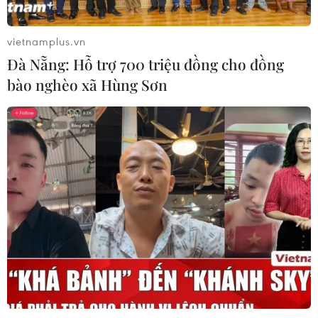
06/08/2026 09:44
vietnamplus.vn
Đà Nẵng: Hỗ trợ 700 triệu đồng cho đồng
Khởi tố Chủ tịch Hội đồng quản trị,
bào nghèo xã Hùng Sơn
Giám đốc Công ty cổ phần Mekolor
06/08/2026 09:06
Thêm một nhóm dàn cảnh cướp giật
tại khu Tân Huê Viên sa lưới
06/08/2026 05:57
Khẩn trường khám nghiệm
hiện trường, điều tra nguyên nhân
vụ cháy chợ Biên Hòa