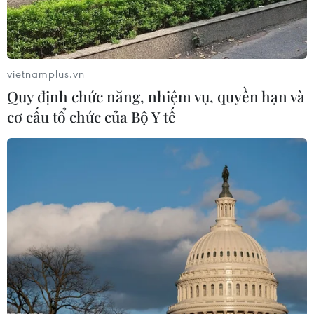
Bốn tỉnh sẽ tiếp tục không đến trường đến
vietnamplus.vn
hết ngày 21/2
Quy định chức năng, nhiệm vụ, quyền hạn và
15/02/2021 10:26
cơ cấu tổ chức của Bộ Y tế
Trẻ mầm non, học sinh, học viên thuộc các cơ sở giáo
dục trên địa bàn tỉnh Thanh Hóa, Bến Tre, Hà Nam, Bắc
Ninh tiếp tục không đến trường đến hết ngày 21/2 để
phòng, chống dịch COVID-19.