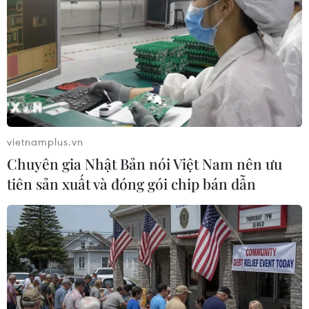
vietnamplus.vn
Chuyên gia Nhật Bản nói Việt Nam nên ưu
tiên sản xuất và đóng gói chip bán dẫn
#Công an tỉnh Lâm Đồng
#Làm giả văn bản
#Đi học trở lại
#Mạng xã hội
Lâm Đồng