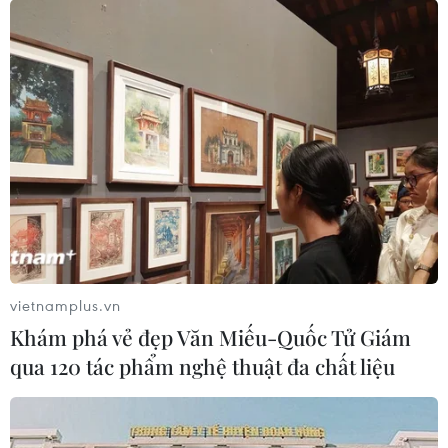
16/02/2021 07:02
Để phòng chống dịch bệnh COVID-19, các tỉnh Thái Bình
và Tuyên Quang quyết định cho học sinh học trực tuyến
cho đến khi có thông báo tiếp theo.
vietnamplus.vn
Khám phá vẻ đẹp Văn Miếu-Quốc Tử Giám
qua 120 tác phẩm nghệ thuật đa chất liệu