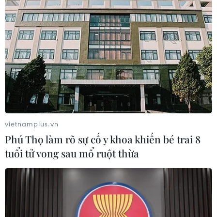
Ninh Bình, Hòa Bình cho học sinh không
đến trường đến hết ngày 21/2
16/02/2021 10:16
Trước diễn biến phức tạp của dịch bệnh COVID-19, Sở
Giáo dục và Đào tạo tỉnh Ninh Bình và Hòa Bình tiếp tục
cho học sinh không đến trường đến hết ngày 21/2/2021.
vietnamplus.vn
Phú Thọ làm rõ sự cố y khoa khiến bé trai 8
tuổi tử vong sau mổ ruột thừa