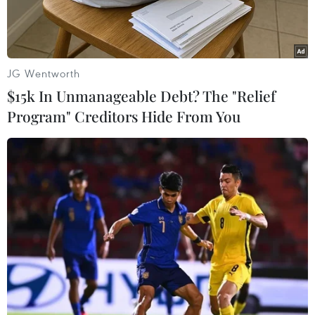
JG Wentworth
$15k In Unmanageable Debt? The "Relief
Program" Creditors Hide From You
Em N.H.L (áo đen) khai nhận sự việc tại cơ quan công an. (Ảnh
TTXVN phát)
Công an tỉnh Lâm Đồng vừa triệu tập 4 học sinh
lớp 10 ở thành phố Bảo Lộc để làm rõ việc làm
giả văn bản của Chủ tịch Ủy ban Nhân dân tỉnh
về việc cho trẻ em mầm non, học sinh phổ