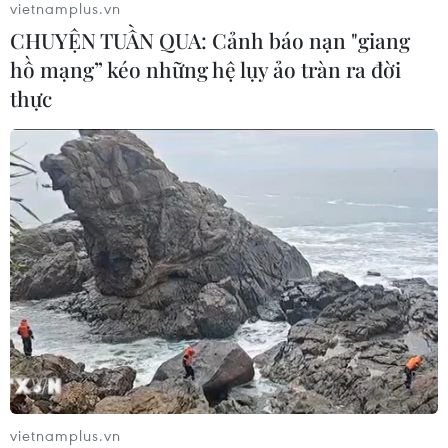
vietnamplus.vn
06/08/2026 04:37
CHUYỆN TUẦN QUA: Cảnh báo nạn "giang
hồ mạng” kéo những hệ lụy ảo tràn ra đời
Nâng cao hiệu quả đấu tranh phòng,
thực
chống tội phạm và vi phạm pháp luật
06/08/2026 04:13
Cảnh báo thủ đoạn lừa đảo đưa lao
động thời vụ sang Hàn Quốc
06/08/2026 04:11
24 năm tù cho 2 vợ chồng tổ
chức “bay lắc” tại Hà Nội
06/08/2026 03:46
vietnamplus.vn