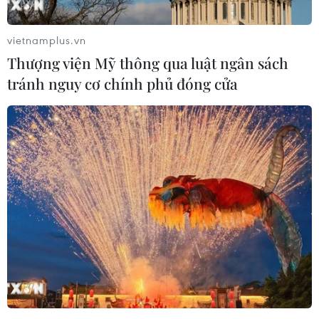
vietnamplus.vn
Thượng viện Mỹ thông qua luật ngân sách
tránh nguy cơ chính phủ đóng cửa
Học sinh Hà Nội học trực tuyến đến hết
tháng 2 để phòng dịch COVID-19
15/02/2021 10:38
Lãnh đạo Ủy ban Nhân dân thành phố Hà Nội đã đồng
ý với tờ trình của Sở Giáo dục và Đào tạo Hà Nội về
việc cho học sinh học trực tuyến từ ngày 17/2 đến hết
ngày 28/2 để phòng chống dịch COVID-19.