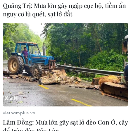
Quảng Trị: Mưa lớn gây ngập cục bộ, tiềm ẩn
nguy cơ lũ quét, sạt lở đất
TIN CÙNG CHUYÊN MỤC
Bản Lồng - nơi văn hóa Mông hòa
nhịp cùng du lịch cộng đồng giữa
cổng trời Pha Đin
vietnamplus.vn
07/08/2026 08:31
Lâm Đồng: Mưa lớn gây sạt lở đèo Con Ó, cây
đổ trên đèo Bảo Lộc