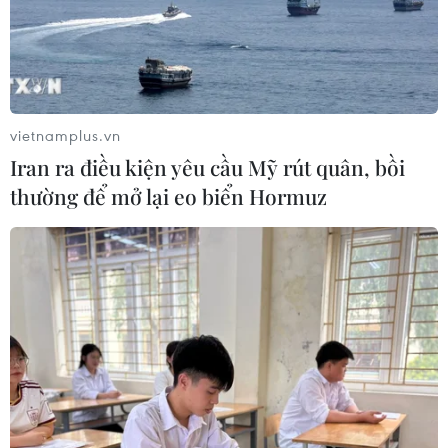
vietnamplus.vn
Iran ra điều kiện yêu cầu Mỹ rút quân, bồi
thường để mở lại eo biển Hormuz