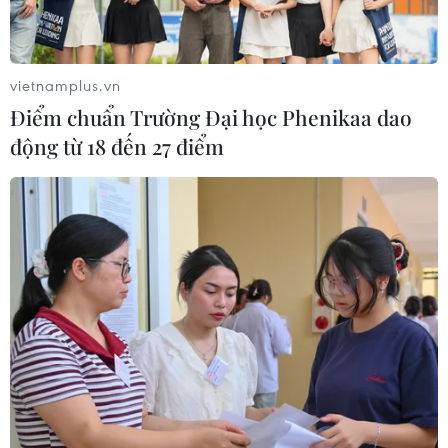
vietnamplus.vn
50 NĂM THỐNG NHẤT ĐẤT NƯỚC
Điểm chuẩn Trường Đại học Phenikaa dao
VietnamPlus lần thứ 2 liên tiếp trong năm 2025
động từ 18 đến 27 điểm
nhận giải thưởng báo chí quốc tế WAN-IFRA
Đào tạo nhân lực ngành văn học-nghệ thuật:
Cần gắn với nhu cầu thị trường
Tạo thuận lợi nhất cho người dân theo dõi các
sự kiện quan trọng của đất nước
50 năm Thống nhất đất nước: "Việt Nam là
minh chứng cho ý chí tự lực tự cường"
Hải Phòng rực rỡ đêm tổng duyệt Lễ kỷ
niệm 70 năm Ngày Giải phóng