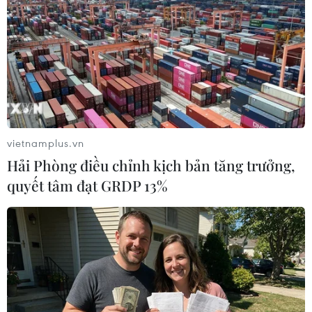
quanh khu vực Lăng Chủ tịch Hồ Chí Minh.
La Primerisima khẳng định: “Chiến thắng 30/4
không chỉ là niềm tự hào của riêng Việt Nam,
mà còn là biểu tượng toàn cầu về khát vọng tự
do. Thông điệp 'Nước Việt Nam là một' của Tổng
Bí thư Tô Lâm tiếp tục là ngọn đuốc dẫn đường
cho dân tộc Việt Nam trên con đường phát triển
vietnamplus.vn
và hội nhập quốc tế.”
Hải Phòng điều chỉnh kịch bản tăng trưởng,
Thông qua loạt bài viết này, truyền thông
quyết tâm đạt GRDP 13%
Nicaragua một lần nữa thể hiện sự ngưỡng mộ
sâu sắc trước tinh thần bất khuất, ý chí kiên
cường và khát vọng hòa bình, thống nhất của
dân tộc Việt Nam, đồng thời khẳng định giá trị
thời đại của thông điệp đoàn kết dân tộc “Nước
Việt Nam là một” trong bối cảnh hiện nay./.