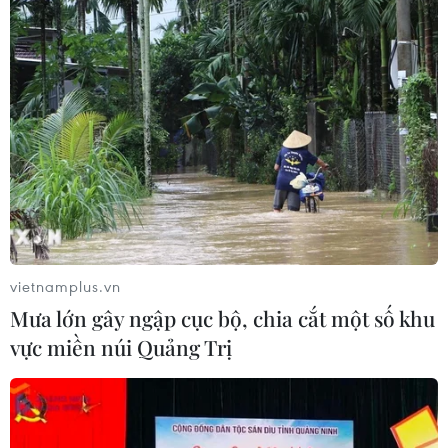
Quan hệ đặc biệt Việt Nam-Lào sẽ
mãi phát triển đi vào chiều sâu
20/07/2026 10:02
Xem thêm
vietnamplus.vn
Mưa lớn gây ngập cục bộ, chia cắt một số khu
CƠ QUAN CHỦ QUẢN: THÔNG TẤN XÃ VIỆT NAM
vực miền núi Quảng Trị
Tổng Biên tập: TRẦN TIẾN DUẨN
Phó Tổng Biên tập: NGUYỄN THỊ TÁM, KHÚC THANH
THỦY