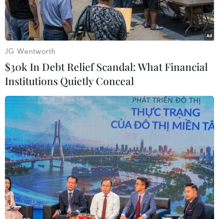
dân tộc Việt Nam trên con đường phát triển và hội
nhập quốc tế.
JG Wentworth
$30k In Debt Relief Scandal: What Financial
Institutions Quietly Conceal
Trang điện tử của đài phát thanh La Primerisima trân trọng
đăng toàn văn bài viết “Nước Việt Nam là một, dân tộc Việt
Nam là một” của Tổng Bí thư Tô Lâm. (Ảnh: Mai
Phương/TTXVN)