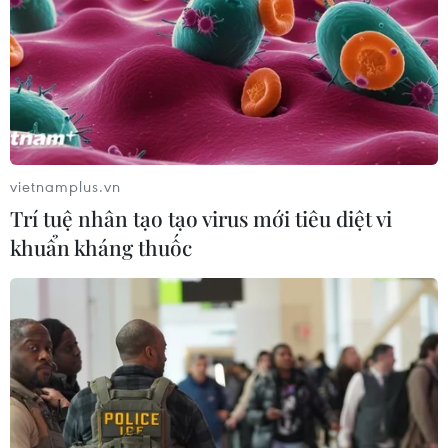
TinAI?, kêu gọi "kiểm trước tin sau"
trong kỷ nguyên AI
31/07/2026 06:25
Nghĩa cử cao đẹp của lao động Việt
Nam lan tỏa trên truyền thông Nhật
Bản
vietnamplus.vn
31/07/2026 04:02
Trí tuệ nhân tạo tạo virus mới tiêu diệt vi
khuẩn kháng thuốc
Báo chí cách mạng khẳng định vai
trò dòng chảy thông tin chủ lưu, là
tiếng nói của Đảng và nhân dân
30/07/2026 13:52
Trưởng Ban Tuyên giáo và Dân vận
Trung ương làm việc về trọng tâm