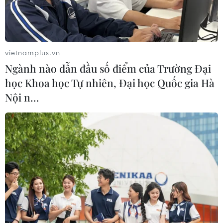
vietnamplus.vn
Ngành nào dẫn đầu số điểm của Trường Đại
học Khoa học Tự nhiên, Đại học Quốc gia Hà
Nội n…
#Thống nhất đất nước
#Chiến thắng 30/4
#Nước Việt Nam là một
#Tổng Bí thư Tô Lâm
#Đài phát thanh La Primerisima
#Đại lễ 30/4
Tp. Hồ Chí Minh
Theo dõi VietnamPlus