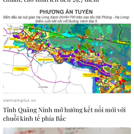
Thông điệp “Nước Việt Nam là một” của
Tổng Bí thư vang vọng truyền thông Mỹ
Latinh
27/04/2025 14:59
Prensa Latina trích đăng bài viết của Tổng Bí thư Tô
Lâm, trong đó nhấn mạnh chính sách hòa hợp dân tộc
là “lựa chọn chiến lược lâu dài, là trụ cột trong khối đại
vietnamplus.vn
đoàn kết toàn dân tộc.”
Tỉnh Quảng Ninh mở hướng kết nối mới với
chuỗi kinh tế phía Bắc