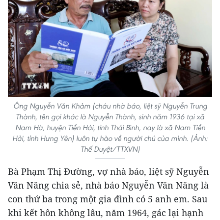
Ông Nguyễn Văn Khảm (cháu nhà báo, liệt sỹ Nguyễn Trung
Thành, tên gọi khác là Nguyễn Thành, sinh năm 1936 tại xã
Nam Hà, huyện Tiền Hải, tỉnh Thái Bình, nay là xã Nam Tiền
Hải, tỉnh Hưng Yên) luôn tự hào về người chú của mình. (Ảnh:
Thế Duyệt/TTXVN)
Bà Phạm Thị Đường, vợ nhà báo, liệt sỹ Nguyễn
Văn Năng chia sẻ, nhà báo Nguyễn Văn Năng là
con thứ ba trong một gia đình có 5 anh em. Sau
khi kết hôn không lâu, năm 1964, gác lại hạnh