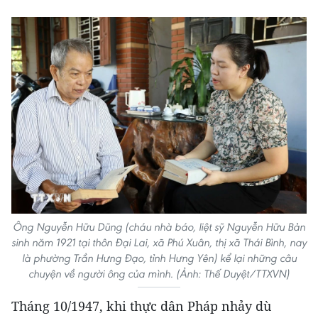
Ông Nguyễn Hữu Dũng (cháu nhà báo, liệt sỹ Nguyễn Hữu Bản
sinh năm 1921 tại thôn Đại Lai, xã Phú Xuân, thị xã Thái Bình, nay
là phường Trần Hưng Đạo, tỉnh Hưng Yên) kể lại những câu
chuyện về người ông của mình. (Ảnh: Thế Duyệt/TTXVN)
Tháng 10/1947, khi thực dân Pháp nhảy dù