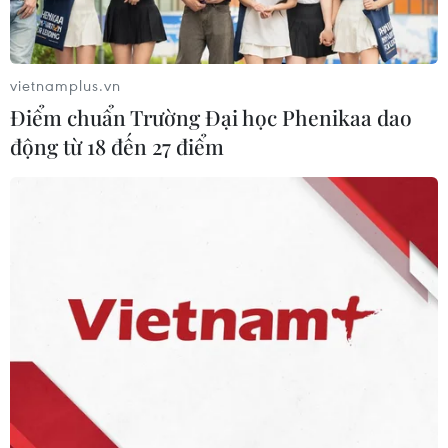
chiến lược, tin cậy của Đảng, Nhà
nước và Nhân dân
14/09/2025 14:30
vietnamplus.vn
Điểm chuẩn Trường Đại học Phenikaa dao
Xem thêm
động từ 18 đến 27 điểm
CƠ QUAN CHỦ QUẢN: THÔNG TẤN XÃ VIỆT NAM
Tổng Biên tập: TRẦN TIẾN DUẨN
Phó Tổng Biên tập: NGUYỄN THỊ TÁM, KHÚC THANH
THỦY
Sở hữu trí tuệ
Quy định sử dụng