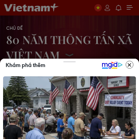
CHỦ ĐỀ
80 NĂM THÔNG TẤN XÃ
VIỆT NAM
Khám phá thêm
Đồng Nai: Thông tấn xã Việt
Nam phối hợp “Thắp sáng đường
quê” ở Đồng Phú
10/01/2026 05:57
65 năm kết nghĩa TTXVN-Sư đoàn