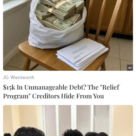
Sách ảnh của TTXVN được
công nhận sản phẩm chào mừng Đại
hội Đảng bộ Chính phủ
15/09/2025 09:44
Cảm xúc về gian trưng bày
của TTXVN tại Triển lãm Thành tựu
đất nước
JG Wentworth
15/09/2025 07:18
$15k In Unmanageable Debt? The "Relief
Program" Creditors Hide From You
TTXVN thích ứng linh hoạt trong kỷ
nguyên số, kết nối kiều bào với quê
hương
15/09/2025 06:58