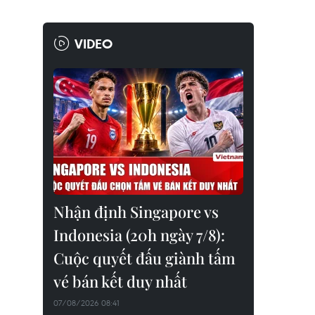
VIDEO
Nhận định Singapore vs
Indonesia (20h ngày 7/8):
Cuộc quyết đấu giành tấm
vé bán kết duy nhất
07/08/2026 08:41