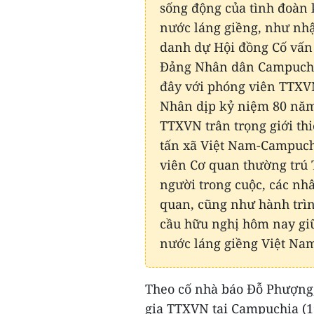
sống động của tình đoàn 
nước láng giềng, như nh
danh dự Hội đồng Cố vấn 
Đảng Nhân dân Campuchia 
đây với phóng viên TTXV
Nhân dịp kỷ niệm 80 năm 
TTXVN trân trọng giới thi
tấn xã Việt Nam-Campuch
viên Cơ quan thường trú
người trong cuộc, các nh
quan, cũng như hành trìn
cầu hữu nghị hôm nay giữ
nước láng giềng Việt Na
Theo cố nhà báo Đỗ Phượng
gia TTXVN tại Campuchia (