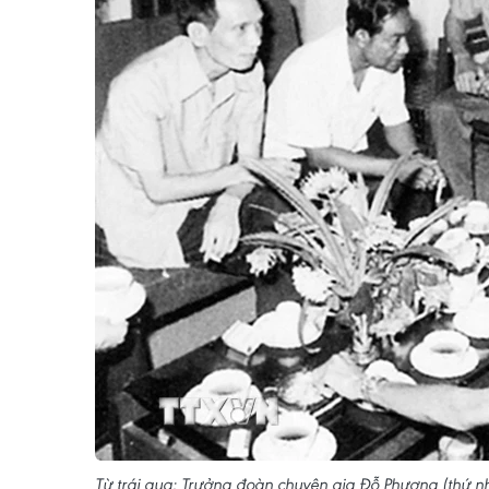
Từ trái qua: Trưởng đoàn chuyên gia Đỗ Phượng (thứ n