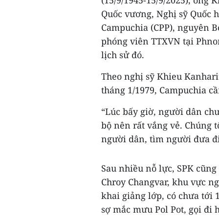
(15/9/1945-15/9/2025), ông K
Quốc vương, Nghị sỹ Quốc 
Campuchia (CPP), nguyên Bộ
phóng viên TTXVN tại Phnom
lịch sử đó.
Theo nghị sỹ Khieu Kanhari
tháng 1/1979, Campuchia cầ
“Lúc bấy giờ, người dân ch
bộ nên rất vắng vẻ. Chúng t
người dân, tìm người đưa đi
Sau nhiều nỗ lực, SPK cũng
Chroy Changvar, khu vực n
khai giảng lớp, có chưa tớ
sợ mắc mưu Pol Pot, gọi đi h