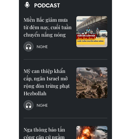
PODCAST
Miền Bắc giảm mưa
từ đêm nay, cuối tuần
chuyển nắng nóng
NGHE
Mỹ can thiệp khẩn
cấp, ngăn Israel mở
rộng đòn trừng phạt
Hezbollah
NGHE
Nga thông báo tấn
công căn cứ ngầm