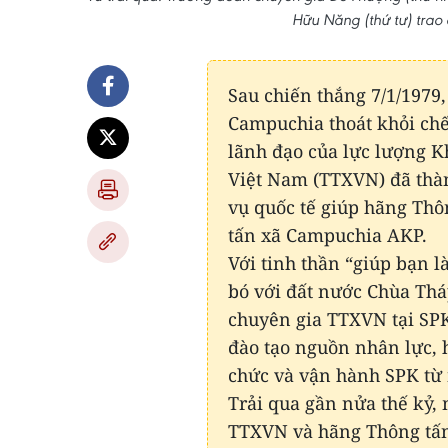
Hữu Năng (thứ tư) trao 
Sau chiến thắng 7/1/1979
Campuchia thoát khỏi ch
lãnh đạo của lực lượng K
Việt Nam (TTXVN) đã thà
vụ quốc tế giúp hãng Thô
tấn xã Campuchia AKP.
Với tinh thần “giúp bạn l
bó với đất nước Chùa Thá
chuyên gia TTXVN tại SPK
đào tạo nguồn nhân lực, h
chức và vận hành SPK từ
Trải qua gần nửa thế kỷ, 
TTXVN và hãng Thông tấn