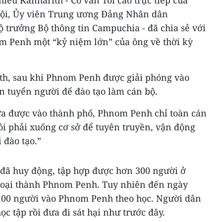
hieu Kanharith - Cố vấn Tối cao trực tiếp của
hội, Ủy viên Trung ương Đảng Nhân dân
 trưởng Bộ thông tin Campuchia - đã chia sẻ với
 Penh một “kỷ niệm lớn” của ông về thời kỳ
th, sau khi Phnom Penh được giải phóng vào
n tuyển người để đào tạo làm cán bộ.
ưa được vào thành phố, Phnom Penh chỉ toàn cán
ôi phải xuống cơ sở để tuyên truyền, vận động
 đào tạo.”
 đã huy động, tập hợp được hơn 300 người ở
goại thành Phnom Penh. Tuy nhiên đến ngày
i 100 người vào Phnom Penh theo học. Người dân
ọc tập rồi đưa đi sát hại như trước đây.