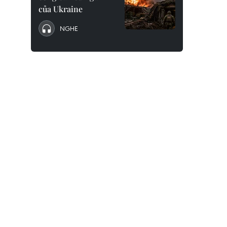
của Ukraine
NGHE