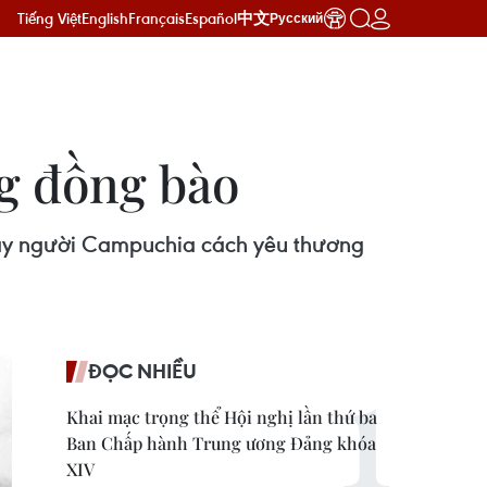
Tiếng Việt
English
Français
Español
中文
Русский
ng đồng bào
dạy người Campuchia cách yêu thương
ĐỌC NHIỀU
Khai mạc trọng thể Hội nghị lần thứ ba
Ban Chấp hành Trung ương Đảng khóa
XIV