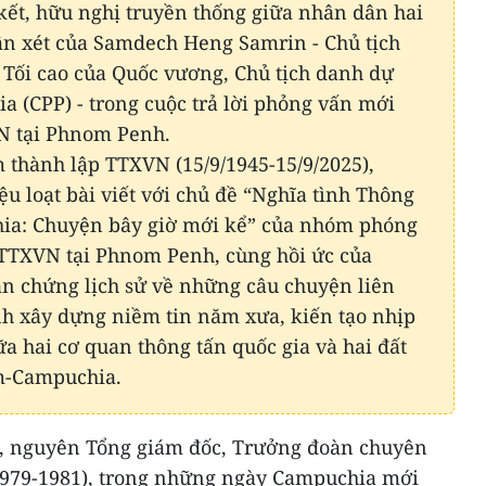
kết, hữu nghị truyền thống giữa nhân dân hai
ận xét của Samdech Heng Samrin - Chủ tịch
Tối cao của Quốc vương, Chủ tịch danh dự
(CPP) - trong cuộc trả lời phỏng vấn mới
N tại Phnom Penh.
thành lập TTXVN (15/9/1945-15/9/2025),
ệu loạt bài viết với chủ đề “Nghĩa tình Thông
ia: Chuyện bây giờ mới kể” của nhóm phóng
 TTXVN tại Phnom Penh, cùng hồi ức của
ân chứng lịch sử về những câu chuyện liên
h xây dựng niềm tin năm xưa, kiến tạo nhịp
a hai cơ quan thông tấn quốc gia và hai đất
m-Campuchia.
, nguyên Tổng giám đốc, Trưởng đoàn chuyên
1979-1981), trong những ngày Campuchia mới