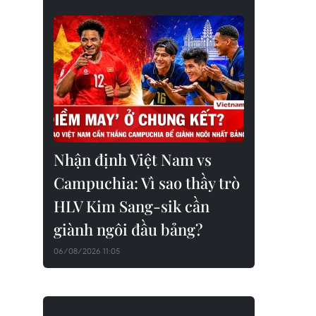
Nhận định Việt Nam vs
Campuchia: Vì sao thầy trò
HLV Kim Sang-sik cần
giành ngôi đầu bảng?
06/08/2026 11:05