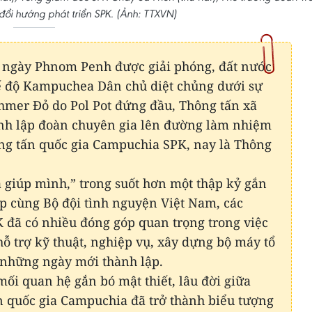
đổi hướng phát triển SPK. (Ảnh: TTXVN)
, ngày Phnom Penh được giải phóng, đất nước
ế độ Kampuchea Dân chủ diệt chủng dưới sự
hmer Đỏ do Pol Pot đứng đầu, Thông tấn xã
nh lập đoàn chuyên gia lên đường làm nhiệm
ng tấn quốc gia Campuchia SPK, nay là Thông
à giúp mình,” trong suốt hơn một thập kỷ gắn
p cùng Bộ đội tình nguyện Việt Nam, các
 đã có nhiều đóng góp quan trọng trong việc
ỗ trợ kỹ thuật, nghiệp vụ, xây dựng bộ máy tổ
 những ngày mới thành lập.
mối quan hệ gắn bó mật thiết, lâu đời giữa
 quốc gia Campuchia đã trở thành biểu tượng