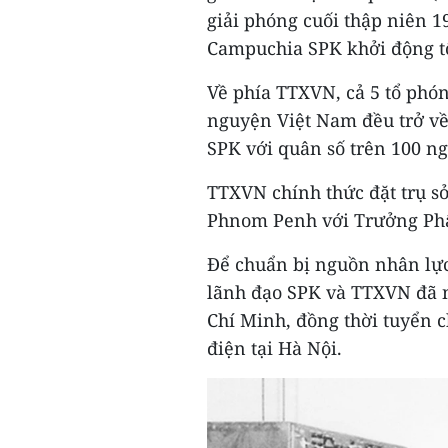
giải phóng cuối thập niên 
Campuchia SPK khởi động tố
Về phía TTXVN, cả 5 tổ phó
nguyện Việt Nam đều trở về
SPK với quân số trên 100 ng
TTXVN chính thức đặt trụ sở
Phnom Penh với Trưởng Phâ
Để chuẩn bị nguồn nhân lực
lãnh đạo SPK và TTXVN đã nh
Chí Minh, đồng thời tuyển 
điện tại Hà Nội.