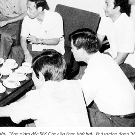
hất), Tổng giám đốc SPK Chay Sa Phon (thứ hai), Phó trưởng đoàn Tr