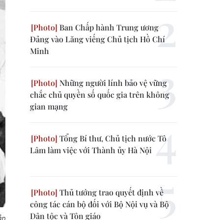
Ban Chấp hành Trung ương
Đảng vào Lăng viếng Chủ tịch Hồ Chí
Minh
Những người lính bảo vệ vững
chắc chủ quyền số quốc gia trên không
gian mạng
Tổng Bí thư, Chủ tịch nước Tô
Lâm làm việc với Thành ủy Hà Nội
Thủ tướng trao quyết định về
công tác cán bộ đối với Bộ Nội vụ và Bộ
Dân tộc và Tôn giáo
ần