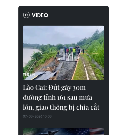
VIDEO
Lào Cai: Đứt gãy 30m
đường tỉnh 161 sau mưa
lớn, giao thông bị chia cắt
07/08/2026 10:08