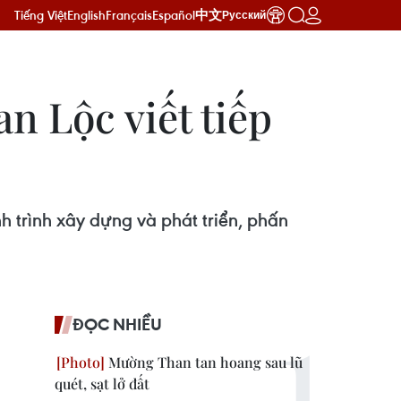
Tiếng Việt
English
Français
Español
中文
Русский
n Lộc viết tiếp
h trình xây dựng và phát triển, phấn
ĐỌC NHIỀU
Mường Than tan hoang sau lũ
quét, sạt lở đất