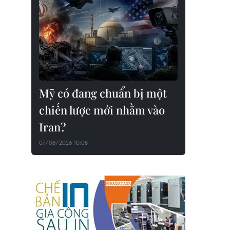
Mỹ có đang chuẩn bị một
chiến lược mới nhằm vào
Iran?
07/08/2026 10:08