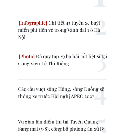
Chi tiết 45 tuyến xe buýt
miễn phí tiền vé trong Vành đai 1 ở Hà
Nội
Đã quy tập 29 bộ hài cốt liệt sĩ tại
Công viên Lê Thị Riêng
Các cầu vượt sông Hồng, sông Đuống sẽ
thông xe trước Hội nghị APEC 2027
Vụ gian lận điểm thi tại Tuyên Quang:
Sáng mai (5/8), công bố phương án xử lý