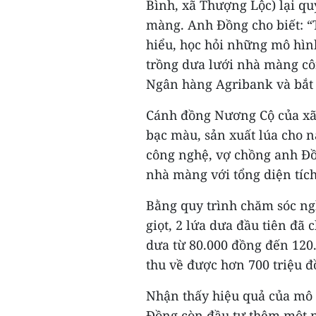
Bình, xã Thượng Lộc) lại qu
màng. Anh Đồng cho biết: “
hiểu, học hỏi những mô hìn
trồng dưa lưới nhà màng côn
Ngân hàng Agribank và bắt 
Cánh đồng Nương Cộ của xã
bạc màu, sản xuất lúa cho n
công nghệ, vợ chồng anh Đồn
nhà màng với tổng diện tíc
Bằng quy trình chăm sóc ng
giọt, 2 lứa dưa đầu tiên đã
dưa từ 80.000 đồng đến 120
thu về được hơn 700 triệu đ
Nhận thấy hiệu quả của mô 
Đồng còn đầu tư thêm một 