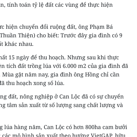
, tính toán tỷ lệ đất các vùng để thực hiện
thực hiện chuyển đổi ruộng đất, ông Phạm Bá
huần Thiện) cho biết: Trước đây gia đình có 9
ất khác nhau.
mất 15 ngày để thu hoạch. Nhưng sau khi thực
n tích đất trồng lúa với 6.000 m2 của gia đình đã
. Mùa gặt năm nay, gia đình ông Hồng chỉ cần
đã thu hoạch xong số lúa.
ộng đất, nông nghiệp ở Can Lộc đã có sự chuyển
ng tâm sản xuất từ số lượng sang chất lượng và
ng lúa hàng năm, Can Lộc có hơn 800ha cam bưởi
ha; các mô hình sản xuất theo hướng VietGAP, hữu