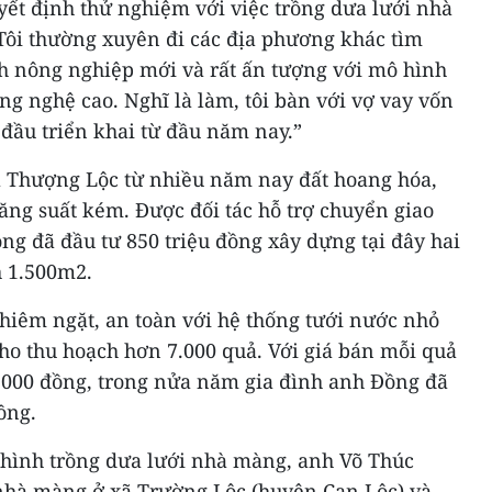
yết định thử nghiệm với việc trồng dưa lưới nhà
Tôi thường xuyên đi các địa phương khác tìm
h nông nghiệp mới và rất ấn tượng với mô hình
g nghệ cao. Nghĩ là làm, tôi bàn với vợ vay vốn
đầu triển khai từ đầu năm nay.”
 Thượng Lộc từ nhiều năm nay đất hoang hóa,
ăng suất kém. Được đối tác hỗ trợ chuyển giao
g đã đầu tư 850 triệu đồng xây dựng tại đây hai
h 1.500m2.
hiêm ngặt, an toàn với hệ thống tưới nước nhỏ
 cho thu hoạch hơn 7.000 quả. Với giá bán mỗi quả
.000 đồng, trong nửa năm gia đình anh Đồng đã
ồng.
hình trồng dưa lưới nhà màng, anh Võ Thúc
nhà màng ở xã Trường Lộc (huyện Can Lộc) và