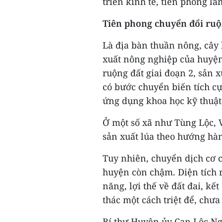
triển kinh tế, tiên phong l
Tiên phong chuyển đổi ruộ
Là địa bàn thuần nông, cây 
xuất nông nghiệp của huyện
ruộng đất giai đoạn 2, sản 
có bước chuyển biến tích cực
ứng dụng khoa học kỹ thuật 
Ở một số xã như Tùng Lộc,
sản xuất lúa theo hướng hà
Tuy nhiên, chuyển dịch cơ c
huyện còn chậm. Diện tích 
năng, lợi thế về đất đai, kế
thác một cách triệt để, chưa
Bí thư Huyện ủy Can Lộc N