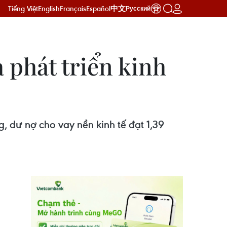
Tiếng Việt
English
Français
Español
中文
Русский
 phát triển kinh
g, dư nợ cho vay nền kinh tế đạt 1,39