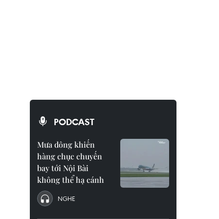
PODCAST
Mưa dông khiến
hàng chục chuyến
bay tới Nội Bài
không thể hạ cánh
NGHE