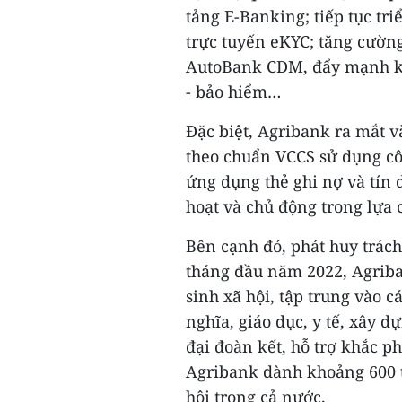
tảng E-Banking; tiếp tục tri
trực tuyến eKYC; tăng cườn
AutoBank CDM, đẩy mạnh kế
- bảo hiểm…
Đặc biệt, Agribank ra mắt v
theo chuẩn VCCS sử dụng côn
ứng dụng thẻ ghi nợ và tín 
hoạt và chủ động trong lựa
Bên cạnh đó, phát huy trác
tháng đầu năm 2022, Agriba
sinh xã hội, tập trung vào 
nghĩa, giáo dục, y tế, xây 
đại đoàn kết, hỗ trợ khắc p
Agribank dành khoảng 600 t
hội trong cả nước.