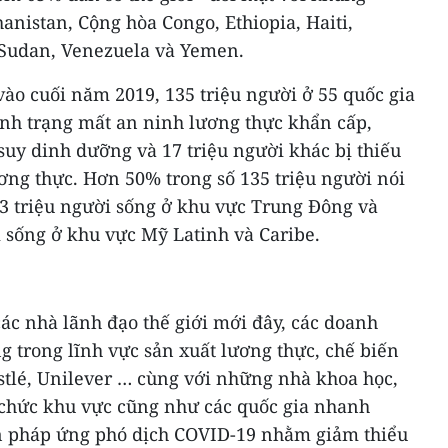
nistan, Cộng hòa Congo, Ethiopia, Haiti,
 Sudan, Venezuela và Yemen.
vào cuối năm 2019, 135 triệu người ở 55 quốc gia
ình trạng mất an ninh lương thực khẩn cấp,
 suy dinh dưỡng và 17 triệu người khác bị thiếu
ương thực. Hơn 50% trong số 135 triệu người nói
43 triệu người sống ở khu vực Trung Đông và
i sống ở khu vực Mỹ Latinh và Caribe.
ác nhà lãnh đạo thế giới mới đây, các doanh
g trong lĩnh vực sản xuất lương thực, chế biến
lé, Unilever … cùng với những nhà khoa học,
 chức khu vực cũng như các quốc gia nhanh
ện pháp ứng phó dịch COVID-19 nhằm giảm thiểu