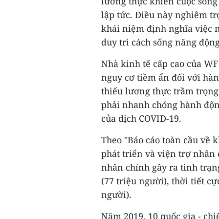
lương thực khiến cuộc sống
lập tức. Điều này nghiêm tr
khái niệm định nghĩa việc 
duy trì cách sống năng động
Nhà kinh tế cấp cao của WFP
nguy cơ tiềm ẩn đối với hàn
thiếu lương thực trầm trọng
phải nhanh chóng hành độn
của dịch COVID-19.
Theo "Báo cáo toàn cầu về 
phát triển và viện trợ nhân
nhân chính gây ra tình trạ
(77 triệu người), thời tiết c
người).
Năm 2019, 10 quốc gia - chi