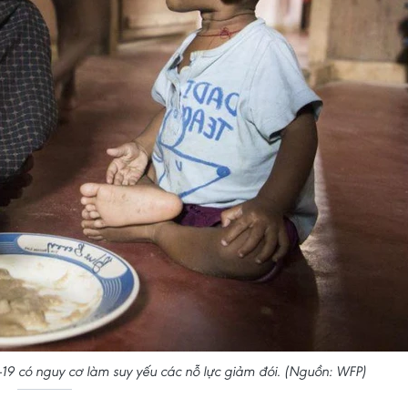
19 có nguy cơ làm suy yếu các nỗ lực giảm đói. (Nguồn: WFP)