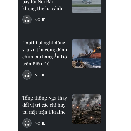
bay tới Nội Bài
không thể hạ cánh
NGHE
Houthi bị nghi đứng
sau vụ tấn công đánh
chìm tàu hàng Ấn Độ
trên Biển Đỏ
NGHE
Tổng thống Nga thay
đổi vị trí các chỉ huy
tại mặt trận Ukraine
NGHE