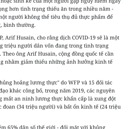
 hoặc sinh kế của một người gặp nguy hiểm ngay
ọng hơn tình trạng thiếu ăn trong nhiều năm -
một người không thể tiêu thụ đủ thực phẩm để
, bình thường.
, Arif Husain, cho rằng dịch COVID-19 sẽ là một
g triệu người dân vốn đang trong tình trạng
. Theo ông Arif Husain, cộng đồng quốc tế cần
g nhằm giảm thiểu những ảnh hưởng kinh tế
khủng hoảng lương thực" do WFP và 15 đối tác
 đạo khác công bố, trong năm 2019, các nguyên
ng mất an ninh lương thực khẩn cấp là xung đột
ực đoan (34 triệu người) và bất ổn kinh tế (24 triệu
ếm 65% dân số thế giới - đối mặt với khủng