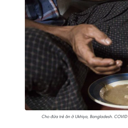
Cho đứa trẻ ăn ở Ukhiya, Bangladesh. COVID-