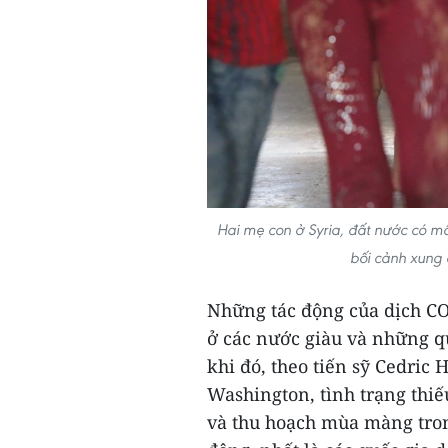
Hai mẹ con ở Syria, đất nước có m
bối cảnh xung 
Những tác động của dịch CO
ở các nước giàu và những qu
khi đó, theo tiến sỹ Cedric
Washington, tình trạng thiế
và thu hoạch mùa màng tron