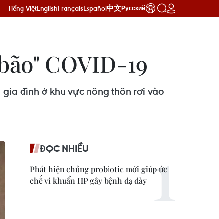
Tiếng Việt
English
Français
Español
中文
Русский
m bão" COVID-19
 gia đình ở khu vực nông thôn rơi vào
ĐỌC NHIỀU
Phát hiện chủng probiotic mới giúp ức
chế vi khuẩn HP gây bệnh dạ dày