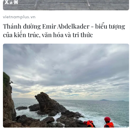
vietnamplus.vn
Thánh đường Emir Abdelkader - biểu tượng
của kiến trúc, văn hóa và tri thức
Ăn mừng chiến thắng, cổ động viên Anh
phá hoại cả xe cứu thương
09/07/2018 02:38
Dịch vụ Xe cứu thương London cho biết những cổ động
viên quá khích đã làm hư hại một xe cấp cứu đang đỗ
bên vệ đường cao tốc Borough sau một cuộc gọi khẩn
cấp.