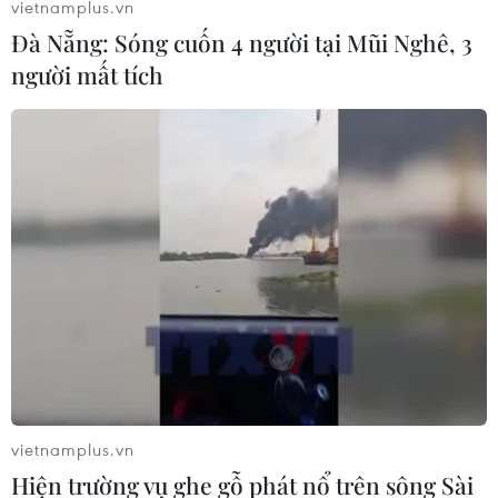
vietnamplus.vn
Đà Nẵng: Sóng cuốn 4 người tại Mũi Nghê, 3
người mất tích
Anh mặc trang phục màu trắng ở trận bán
kết - Điềm lành hay dữ?
09/07/2018 03:52
vietnamplus.vn
Màu áo đỏ đang mang lại may mắn cho các học trò
Hiện trường vụ ghe gỗ phát nổ trên sông Sài