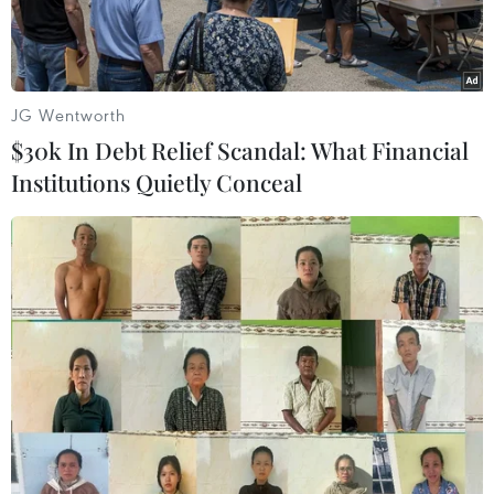
JG Wentworth
$30k In Debt Relief Scandal: What Financial
Institutions Quietly Conceal
Các cầu thủ Anh ăn mừng chiến thắng trong trận tứ kết gặp
Thụy Điển. (Nguồn: THX/TTXVN)
Thành tích vào bán kết World Cup 2018 của đội
tuyển Anh là rõ ràng không phải là sự may