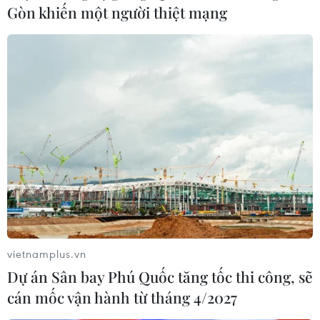
của ông Gareth Southgate nhưng Tam sư phải mặc màu
Gòn khiến một người thiệt mạng
áo trắng truyền thống trong trận bán kết gặp Croatia
sắp tới.
vietnamplus.vn
Dự án Sân bay Phú Quốc tăng tốc thi công, sẽ
cán mốc vận hành từ tháng 4/2027