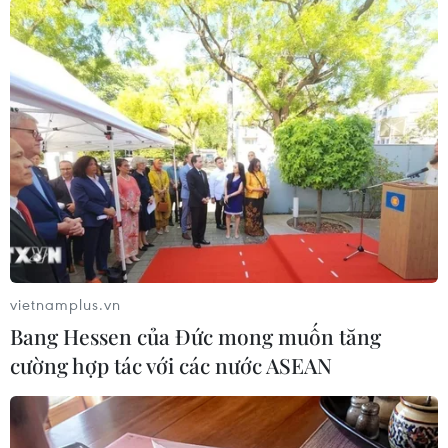
trận thắng Thụy Điển đã nêu bật cách quản lý
của ông. Thuyền trưởng của Tam Sư tán dương
không chỉ các cầu thủ đá chính, mà còn ca ngợi
những người không ra sân như Phil Jones, Gary
Cahill hay Danny Welbeck. Đó là một Southgate
đề cao tính tập thể, một người biết gắn kết từng
cầu thủ trở thành một khối vững chắc, và đang
cố gắng từng bước hiện thực hóa giấc mơ "đưa
bóng đá về nhà"./.
(TTXVN/Vietnam+)
vietnamplus.vn
Bang Hessen của Đức mong muốn tăng
cường hợp tác với các nước ASEAN