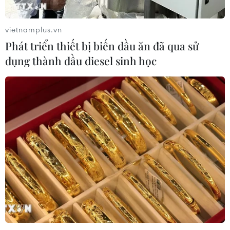
Thu mình cho mục tiêu lớn nhất
05/12/2022 07:28
vietnamplus.vn
Phát triển thiết bị biến dầu ăn đã qua sử
dụng thành dầu diesel sinh học
Chuyên gia 'giải mã' thành công của
bóng đá châu Á ở World Cup 2022
26/11/2022 08:01
World Cup 2022: Hàn Quốc khai thác
điểm yếu trong hàng thủ của Ghana
26/11/2022 02:37
Các đội tuyển châu Phi cần làm gì để
tiến xa hơn tại World Cup?