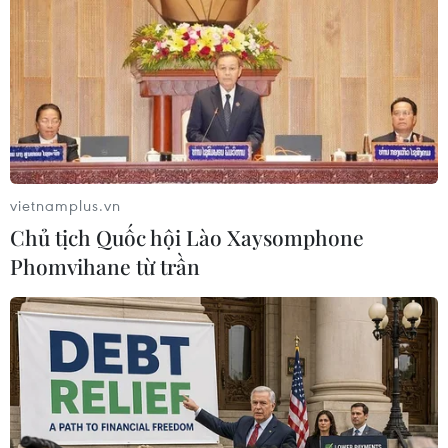
TIN LIÊN QUAN
vietnamplus.vn
Chủ tịch Quốc hội Lào Xaysomphone
Phomvihane từ trần