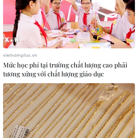
toàn cầu năm 2030
08/08/2026 02:11
Việt Nam vượt xa mức trung bình
toàn cầu về ứng dụng AI trong công
việc
vietnamplus.vn
07/08/2026 23:38
Mức học phí tại trường chất lượng cao phải
tương xứng với chất lượng giáo dục
Naver và NVIDIA tăng tốc xây dựng
“Nhà máy AI,” hướng tới doanh thu
từ năm 2027
07/08/2026 13:01
APIE Camp 2026: Kết nối sinh viên
Việt Nam với cộng đồng Internet