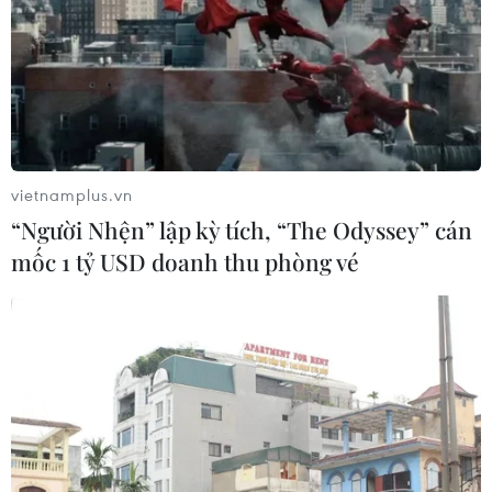
vietnamplus.vn
“Người Nhện” lập kỳ tích, “The Odyssey” cán
mốc 1 tỷ USD doanh thu phòng vé