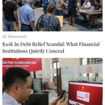
JG Wentworth
$30k In Debt Relief Scandal: What Financial
Institutions Quietly Conceal
Các hãng truyền thông lớn đứng trước
thách thức đến từ AI tổng quát
21/10/2023 00:00
Từ tháng 5, Google đã bắt đầu cho ra mắt công cụ tìm
kiếm mới được hỗ trợ bởi AI tổng quát có tên Trải
nghiệm Sáng tạo Tìm kiếm để tạo bản tóm tắt phản hồi
một số truy vấn tìm kiếm.