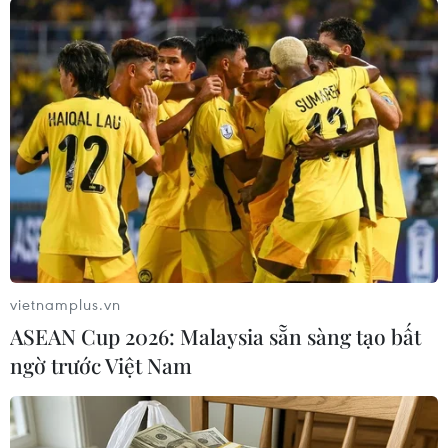
Anh Rishi Sunak về những nguy cơ hiện hữu từ
AI./.
(TTXVN/Vietnam+)
vietnamplus.vn
ASEAN Cup 2026: Malaysia sẵn sàng tạo bất
ngờ trước Việt Nam