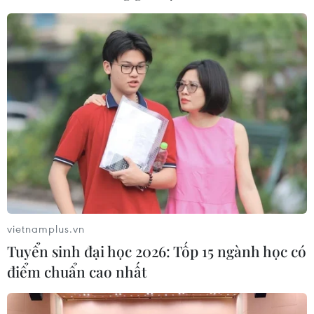
Mỹ sẽ thành lập 31 trung tâm công nghệ
mới nhằm thúc đẩy sáng tạo
23/10/2023 13:51
Bộ Thương mại Mỹ đã tuyển chọn 31 trung tâm công
nghệ từ 400 hồ sơ xin tài trợ theo chương trình thúc đẩy
phát triển công nghệ với tổng trị giá 500 triệu USD được
công bố hồi tháng 5 vừa qua.
vietnamplus.vn
Tuyển sinh đại học 2026: Tốp 15 ngành học có
điểm chuẩn cao nhất