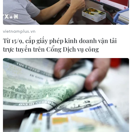
vietnamplus.vn
Từ 15/9, cấp giấy phép kinh doanh vận tải
trực tuyến trên Cổng Dịch vụ công
Tổng Giám đốc FAO: AI là công cụ để
chuyển đổi hệ thống nông nghiệp
21/10/2023 04:59