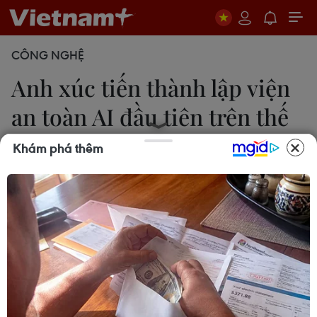
CÔNG NGHỆ
Anh xúc tiến thành lập viện
an toàn AI đầu tiên trên thế
giới
Khám phá thêm
27/10/2023 00:00
Thủ tướng Anh cho rằng chỉ có các chính phủ mới
có thể đánh giá đúng nguy cơ của AI đối với an
ninh quốc gia và không nên dựa vào ý kiến của
các công ty công nghệ.