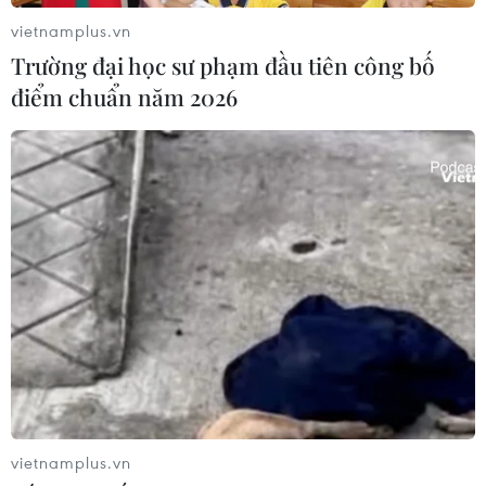
vietnamplus.vn
Trường đại học sư phạm đầu tiên công bố
điểm chuẩn năm 2026
TIN CÙNG CHUYÊN MỤC
Mexico phát triển trò chơi
điện tử hỗ trợ phục hồi chức năng
10/08/2026 04:37
Ngoại giao khoa học công nghệ: Đưa
mạng lưới khoa học quốc tế thành
nguồn lực phát triển
10/08/2026 04:35
vietnamplus.vn