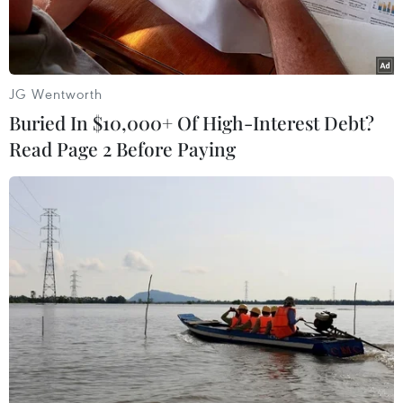
JG Wentworth
Buried In $10,000+ Of High-Interest Debt?
Read Page 2 Before Paying
(Ảnh minh họa: AFP/TTXVN)
Ngày 26/10, Thủ tướng Anh Rishi Sunak thông
báo nước này sẽ thành lập Viện An toàn Trí tuệ
Nhân tạo (AI) đầu tiên trên thế giới.
Tuyên bố này được đưa ra trước thềm Hội nghị
cấp cao đầu tiên trên thế giới về an toàn AI diễn