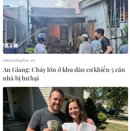
cấp cao về vấn đề biên giới
07/06/2020 00:10
Quân đội Ấn Độ và Trung Quốc ngày 6/6 đã tổ chức
cuộc đàm phán cấp cao với ý định chấm dứt tình trạng
đối đầu quyết liệt kéo dài một tháng qua ở vùng núi
phía Đông Ladakh.
vietnamplus.vn
An Giang: Cháy lớn ở khu dân cư khiến 5 căn
nhà bị hư hại