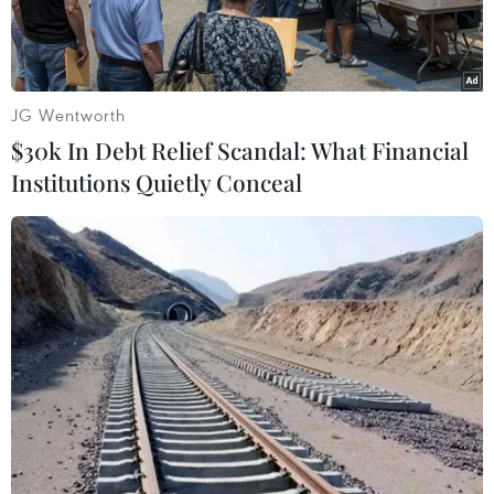
JG Wentworth
$30k In Debt Relief Scandal: What Financial
Institutions Quietly Conceal
Lực lượng biên phòng của Ấn Độ và Trung Quốc. (Ảnh: PTI)
Ngày 16/6, quân đội Ấn Độ cho biết, một sỹ quan
và hai binh sỹ nước này đã thiệt mạng trong
một vụ "đụng độ bạo lực" với quân đội Trung
Quốc ở biên giới hai nước xảy ra một ngày trước
đó.