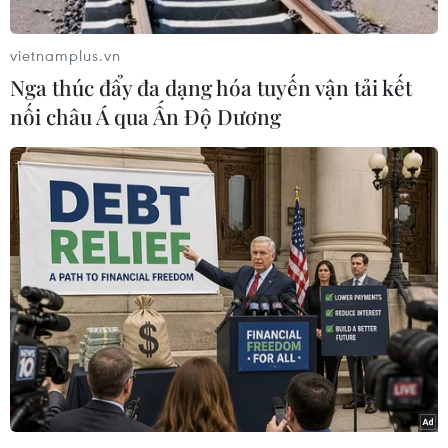
Theo tuyên bố của quân đội Ấn Độ, vụ đụng độ
xảy ra ở khu vực thung lũng Galwan vào thời
vietnamplus.vn
điểm hai nước đang trong quá trình giảm căng
Nga thúc đẩy đa dạng hóa tuyến vận tải kết
thẳng. Hiện giới chức quân sự cấp cao hai nước
nối châu Á qua Ấn Độ Dương
đang nỗ lực đàm phán để xoa dịu tình hình.
[Ấn Độ khẳng định kiểm soát tình hình dọc
biên giới với Trung Quốc]
Trong hơn 5 tuần qua, quân đội Trung Quốc và
Ấn Độ đã liên tục có nhiều vụ đụng độ ở
Pangong Tso, Thung lũng Galwan, Demchok và
Daulat Beg ở khu vực Đông Ladakh.
Nguyên nhân xuất phát từ việc Trung Quốc
phản đối Ấn Độ bắt đầu xây dựng một tuyến
đường quan trọng ở khu vực hồ Pangong Tso.