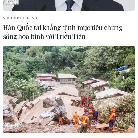
vietnamplus.vn
Hàn Quốc tái khẳng định mục tiêu chung
sống hòa bình với Triều Tiên
Ấn Độ khẳng định kiểm soát tình hình dọc
biên giới với Trung Quốc
13/06/2020 15:22
Ông Naravane cho biết các cuộc đàm phán đã dẫn
đến nhiều hoạt động rút quân và hy vọng thông qua
đàm phán, tất cả những khác biệt được cho là đang tồn
tại giữa Ấn Độ và Trung Quốc sẽ được giải quyết.