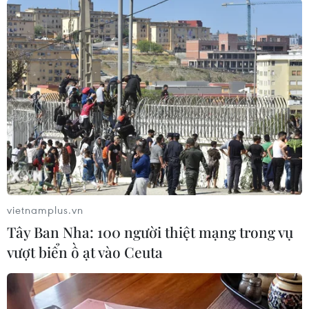
vietnamplus.vn
Hai binh sỹ Ấn Độ thiệt mạng trong cuộc
Tây Ban Nha: 100 người thiệt mạng trong vụ
đọ súng với Pakistan ở Kashmir
vượt biển ồ ạt vào Ceuta
02/05/2020 09:01
Cuộc đấu súng trên nổ ra tại thị trấn Uri thuộc huyện
biên giới Baramulla, cách thành phố Srinagar - thủ phủ