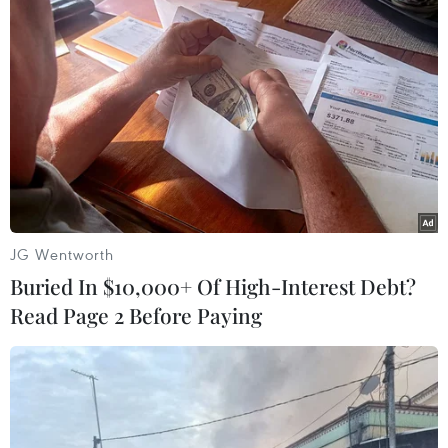
mùa Hè của khu vực Kashmir do Ấn Độ kiểm soát - 105
km về phía Tây.
JG Wentworth
Buried In $10,000+ Of High-Interest Debt?
Read Page 2 Before Paying
Quân đội Ấn Độ, Trung Quốc đàm phán