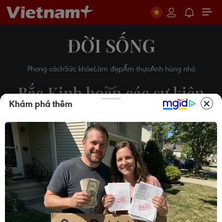
ĐỜI SỐNG
Phong cách
Sức khỏe
Làm đẹp
Ẩm thực
Anh hùng nhỏ
Bắc Kinh hoãn các sự kiện
Khám phá thêm
đón Tết Nguyên đán do dịch
virus corona
Vi Diệu
23/01/2020 13:15