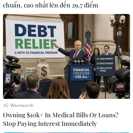
chuẩn, cao nhất lên đến 29,7 điểm
#Virus Corona
#Bắc Kinh
#Tết Nguyên đán
#Canh Tý
#giao thông công cộng
#Vũ hán
Trung Quốc
JG Wentworth
Owning $10k+ In Medical Bills Or Loans?
Stop Paying Interest Immediately
Cộng hòa Dân chủ Congo
Ớt nhập khẩu từ Mexico