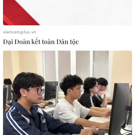
hô hấp lạ sau 6 ca tử vong
và Hàn Quốc đe dọa sức
liên tiếp
khỏe cộng đồng
28/07/2026 01:50
27/07/2026 23:07
vietnamplus.vn
Đại Đoàn kết toàn Dân tộc
Số ca nhiễm virus Tây sông
Số ca mắc sởi tại Mỹ lập
Nile gia tăng khắp châu Âu
đỉnh 30 năm do tỷ lệ tiêm
chủng giảm
26/07/2026 09:18
24/07/2026 23:59