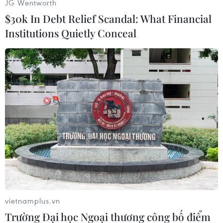
Video
JG Wentworth
$30k In Debt Relief Scandal: What Financial
Institutions Quietly Conceal
Vi Diệu
(Vietnam+)
vietnamplus.vn
Trường Đại học Ngoại thương công bố điểm