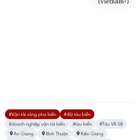
(Vietnam+)
#Vận tải sông pha biển
#đội tàu biển
#doanh nghiệp vận tải biển
#tàu biển
#Tàu VR-SB
An Giang
Bình Thuận
Kiên Giang