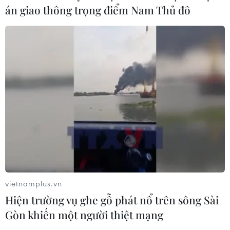
06/08/2026 09:00
án giao thông trọng điểm Nam Thủ đô
Dự án mở rộng đường Nguyễn Tuân
tăng kết nối khu vực phía Tây Nam
Hà Nội
06/08/2026 08:19
Đắk Lắk: Điều tra, khắc phục sự cố
nhiều phương tiện thủng lốp trên
cao tốc
06/08/2026 07:14
vietnamplus.vn
Xem thêm
Hiện trường vụ ghe gỗ phát nổ trên sông Sài
Gòn khiến một người thiệt mạng