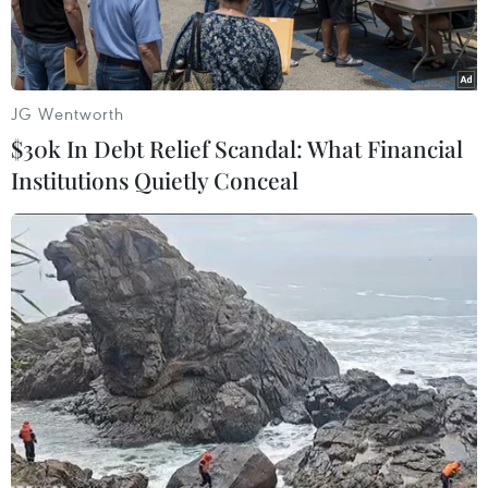
JG Wentworth
$30k In Debt Relief Scandal: What Financial
Institutions Quietly Conceal
Thông xe kỹ thuật tuyến chính cao tốc Trung Lương-Mỹ Thuận
hôm 19/1. (Ảnh: Thống Nhất/TTXVN)
Cục Cảnh sát giao thông cho biết đã xây dựng
phương án bố trí lực lượng tuần tra, kiểm soát