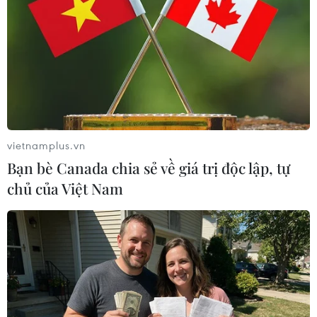
TIN LIÊN QUAN
vietnamplus.vn
Bạn bè Canada chia sẻ về giá trị độc lập, tự
chủ của Việt Nam