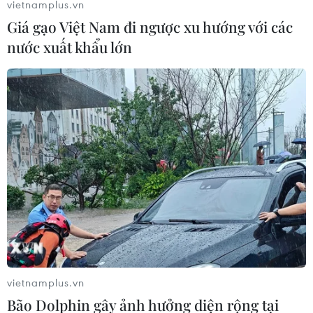
vietnamplus.vn
Giá gạo Việt Nam đi ngược xu hướng với các
nước xuất khẩu lớn
Sẽ khai thác tuyến chính cao tốc Trung
Lương-Mỹ Thuận vào dịp Tết
vietnamplus.vn
22/01/2022 12:04
Bão Dolphin gây ảnh hưởng diện rộng tại
Ngành chức năng cho phép các phương tiện lưu thông