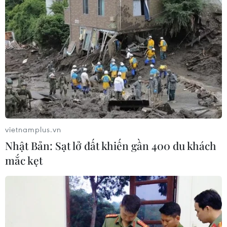
vietnamplus.vn
Nhật Bản: Sạt lở đất khiến gần 400 du khách
mắc kẹt