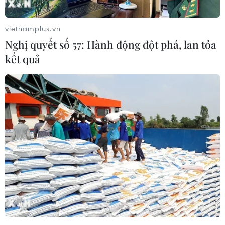
vietnamplus.vn
Nghị quyết số 57: Hành động đột phá, lan tỏa
kết quả
Chủ tịch nước phát lệnh thông xe tuyến
chính Trung Lương-Mỹ Thuận
19/01/2022 04:35
Chủ tịch nước đề nghị đơn vị thi công tiếp tục hoàn
thiện công trình để khánh thành đúng tiến độ, sau đó là
khắc phục các điểm còn vướng về kỹ thuật nếu có,
thanh quyết toán đúng quy định.