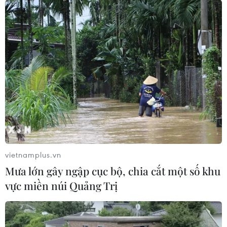
cao tốc Trung Lương-Mỹ Thuận
23/01/2022 10:02
Tập đoàn Đèo Cả sẽ yêu cầu Công ty Nguyễn Vinh
cung cấp các chứng cứ, chứng thực nội dung khiếu nại
để xem xét việc Tập đoàn có nợ hay không nợ, đồng
thời đề xuất cơ quan pháp luật vào cuộc điều tra.
vietnamplus.vn
Mưa lớn gây ngập cục bộ, chia cắt một số khu
vực miền núi Quảng Trị