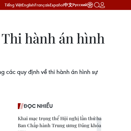
Tiếng Việt
English
Français
Español
中文
Русский
t Thi hành án hình
g các quy định về thi hành án hình sự
ĐỌC NHIỀU
Khai mạc trọng thể Hội nghị lần thứ ba
Ban Chấp hành Trung ương Đảng khóa