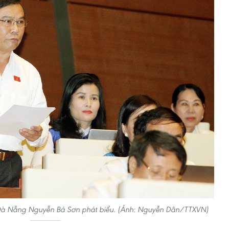
 Đà Nẵng Nguyễn Bá Sơn phát biểu. (Ảnh: Nguyễn Dân/TTXVN)