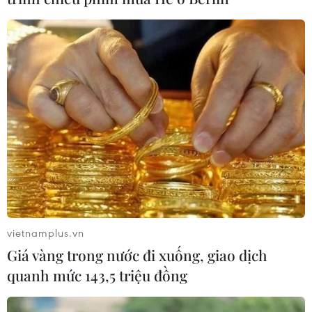
Đối thủ của nhà đương kim vô địch
Bayern Munich có gì đáng sợ?
20/10/2020 08:57
Atletico là đối thủ không quá xa lạ gì với Bayern Munich
khi mà hai đội đã đối đầu nhau đến 4 lần trong 4 năm
qua, và mỗi đội đều giành được hai chiến thắng.
vietnamplus.vn
Giá vàng trong nước đi xuống, giao dịch
quanh mức 143,5 triệu đồng