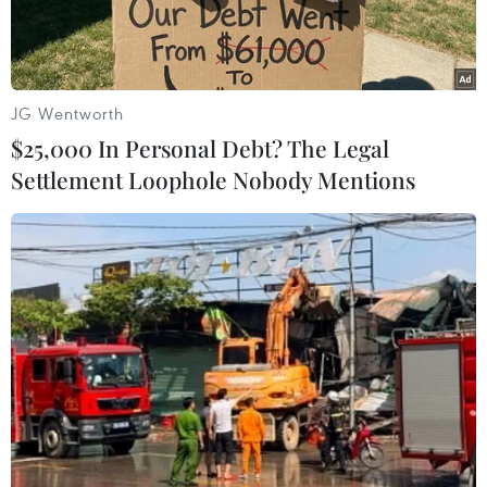
chiến thắng đậm 5-1 trước Ferencvaros ở trận ra
quân Champions League.
JG Wentworth
$25,000 In Personal Debt? The Legal
Settlement Loophole Nobody Mentions
Messi mở đầu chiến thắng cho Barcelona. (Nguồn: AP)
Barcelona đã khởi đầu hoàn hảo tại đấu trường