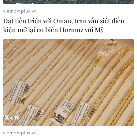
League, đương kim á quân Champions League PSG có
đầy đủ những cầu thủ quan trọng của mình Angel Di
vietnamplus.vn
Maria, Kylian Mbappe và Neymar...
Đạt tiến triển với Oman, Iran vẫn siết điều
kiện mở lại eo biển Hormuz với Mỹ
Manchester United sẽ thiếu vắng năm cầu
vietnamplus.vn