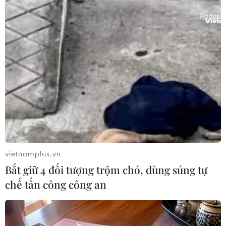
Coutinho dứt điểm hiểm hóc, đưa Barcelona
vươn lên dẫn 3-0 sau 52 phút thi đấu.
Đến phút 68, Barcelona phải chịu bất lợi lớn.
Pique không chỉ phải nhận thẻ đỏ trực tiếp mà
còn khiến đội nhà bị phạt penalty sau tình
huống phạm lỗi với cầu thủ đối phương.
vietnamplus.vn
Bắt giữ 4 đối tượng trộm chó, dùng súng tự
chế tấn công công an