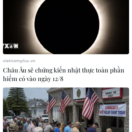
đã giành chiến thắng 2-0 ngay trên sân của
Dinamo Kiev với cú đúp của Alvaro Morata./.
(Vietnam+)
vietnamplus.vn
Châu Âu sẽ chứng kiến nhật thực toàn phần
hiếm có vào ngày 12/8