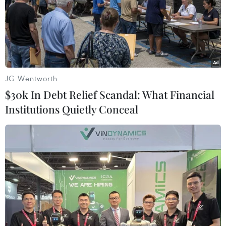
#Barcelona
#Ferencvaros
#Champions League
#Real Madrid
#Juventus
#Siêu kinh điển
Tây Ban Nha
JG Wentworth
$30k In Debt Relief Scandal: What Financial
Theo dõi VietnamPlus
Institutions Quietly Conceal
TIN LIÊN QUAN