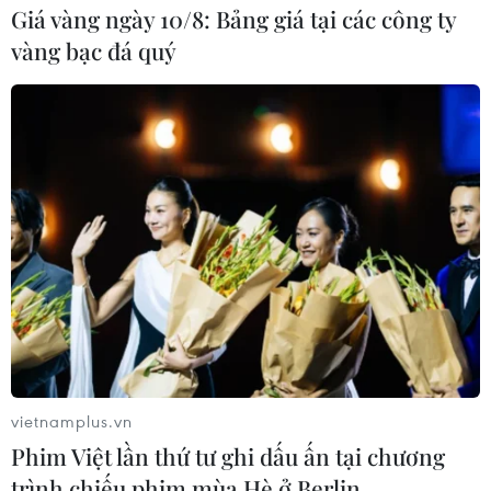
Giá vàng ngày 10/8: Bảng giá tại các công ty
thủ trong cuộc đối đầu với PSG
vàng bạc đá quý
20/10/2020 04:40
Huấn luyện viên Ole Gunnar Solskjaer mới đây đã xác
nhận Manchester United sẽ thiếu vắng năm cầu thủ
trong chuyến đi Paris để tham dự trận mở màn vòng
bảng UEFA Champions League với PSG.
vietnamplus.vn
Phim Việt lần thứ tư ghi dấu ấn tại chương
trình chiếu phim mùa Hè ở Berlin