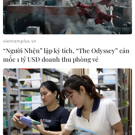
vietnamplus.vn
“Người Nhện” lập kỳ tích, “The Odyssey” cán
mốc 1 tỷ USD doanh thu phòng vé