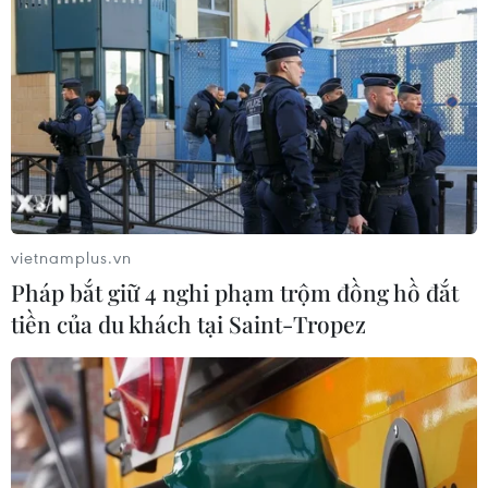
HLV Kim Sang-sik: 'Tôi mong Đình
Bắc vươn xa hơn tầm Đông Nam Á'
07/08/2026 16:54
ASEAN Cup 2026: Tuyển Việt Nam
thẳng tiến vào bán kết với thành tích
nhất bảng
vietnamplus.vn
07/08/2026 15:58
Pháp bắt giữ 4 nghi phạm trộm đồng hồ đắt
tiền của du khách tại Saint-Tropez
Đình Bắc rực sáng với cú
đúp, tuyển Việt Nam vào bán kết
ASEAN Cup với ngôi đầu bảng
07/08/2026 15:49