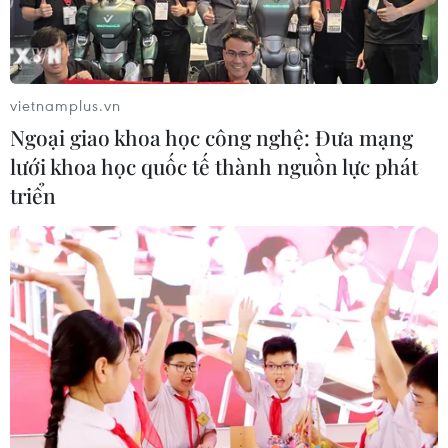
vietnamplus.vn
Ngoại giao khoa học công nghệ: Đưa mạng
lưới khoa học quốc tế thành nguồn lực phát
triển
Bruno Fernandes được trao băng thủ
quân M.U ở trận gặp PSG
20/10/2020 02:50
Với việc Harry Maguire vắng mặt, tiền vệ Bruno
Fernandes đã được huấn luyện viên Ole Solskjaer trao
băng thủ quân Manchester United ở trận gặp PSG tại
Champions League.