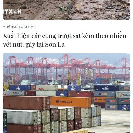
ASEAN Cup 2026: Đội tuyển Việt
Nam sẵn sàng cho đại chiến ở "chảo
lửa" Pakansari
vietnamplus.vn
03/08/2026 03:13
Xuất hiện các cung trượt sạt kèm theo nhiều
vết nứt, gãy tại Sơn La
Lịch thi đấu ASEAN Cup 2026 ngày
3/8: Việt Nam quyết đấu Indonesia
03/08/2026 01:40
Nhận định Việt Nam vs
Indonesia: Thầy Kim cần thay đổi để
giành chiến thắng?
03/08/2026 00:06
Xem thêm