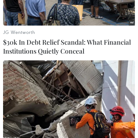
JG Wentworth
$30k In Debt Relief Scandal: What Financial
Institutions Quietly Conceal
Messi trở lại nhưng không thể giúp Barcelona tránh khỏi thất
bại. (Nguồn: Getty Images)
Lionel Messi đã trở lại và lập cú đúp nhưng
Barcelona vẫn phải đón nhận thất bại 2-4 trước
Real Betis ngay trên sân nhà Nou Camp ở vòng