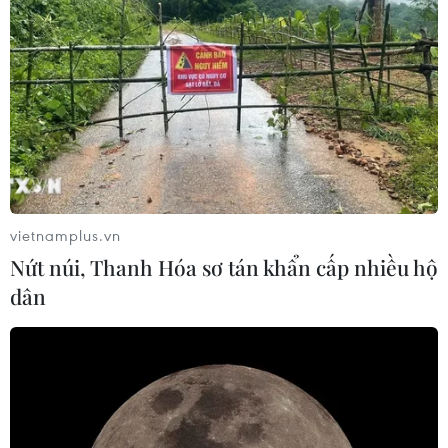
vietnamplus.vn
Nứt núi, Thanh Hóa sơ tán khẩn cấp nhiều hộ
dân