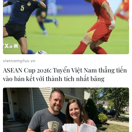
vietnamplus.vn
ASEAN Cup 2026: Tuyển Việt Nam thẳng tiến
Cận cảnh Barcelona khiến Real
vào bán kết với thành tích nhất bảng
Madrid gặp ác mộng tại Nou Camp
29/10/2018 02:00
Barcelona đã gieo cơn ác mộng thực sự cho Real
Madrid bằng chiến thắng vùi dập 5-1 tại trận El Clasico
đáng được chờ đợi tại sân Nou Camp.