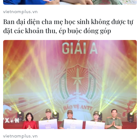
07/08/2026 02:29
vietnamplus.vn
Ban đại diện cha mẹ học sinh không được tự
Lịch thi đấu ASEAN Cup 2026 ngày
đặt các khoản thu, ép buộc đóng góp
7/8: Việt Nam hướng đến ngôi đầu
07/08/2026 00:07
Công Phượng gặp thử thách lớn
trong ngày tái xuất V-League 2026/27
06/08/2026 11:49
Nhận định Việt Nam vs
Campuchia: Vì sao thầy trò HLV Kim
Sang-sik cần giành ngôi đầu bảng?
vietnamplus.vn
06/08/2026 11:05