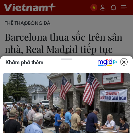
THỂ THAO
BÓNG ĐÁ
Barcelona thua sốc trên sân
nhà, Real Madrid tiếp tục
thăng hoa
Khám phá thêm
Mạnh Cường
12/11/2018 01:55
Lionel Messi đã trở lại và lập cú đúp nhưng
Barcelona vẫn phải đón nhận thất bại 2-4 trước
Real Betis ngay trên sân nhà Nou Camp ở vòng 11
La Liga.