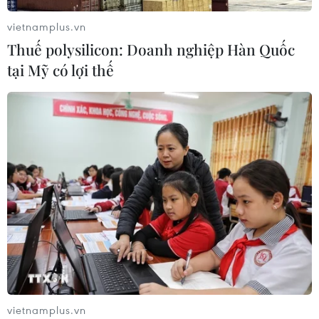
vietnamplus.vn
Thuế polysilicon: Doanh nghiệp Hàn Quốc
tại Mỹ có lợi thế
CƠ QUAN CHỦ QUẢN: THÔNG TẤN XÃ VIỆT NAM
Tổng Biên tập: TRẦN TIẾN DUẨN
Phó Tổng Biên tập: NGUYỄN THỊ TÁM, KHÚC THANH
THỦY
Sở hữu trí tuệ
Quy định sử dụng
RSS
Hỗ trợ
Ngôn ngữ
TTXVN
Dịch vụ tin
Quảng cáo
vietnamplus.vn