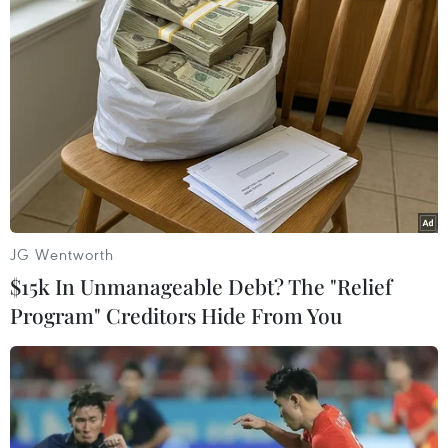
#Lịch thi đấu bóng đá
#Barcelona
#Real Betis
#Real Madrid
#La Liga
#Lionel Messi
#Karim Benzema
#Sergio Ramos
#Dani Ceballos
#Barcelona thua sốc
Tây Ban Nha
Theo dõi VietnamPlus
JG Wentworth
$15k In Unmanageable Debt? The "Relief
Program" Creditors Hide From You
TIN LIÊN QUAN