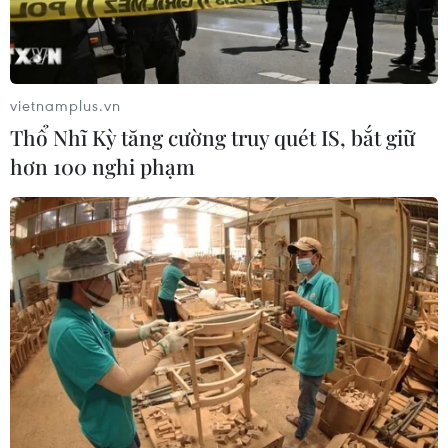
vietnamplus.vn
Thổ Nhĩ Kỳ tăng cường truy quét IS, bắt giữ
hơn 100 nghi phạm
Giảm phiên đầu tuần, giá vàng SJC tuột
mốc 67 triệu đồng mỗi lượng
10/04/2023 02:07
Phiên mở cửa sáng 10/4, giá vàng SJC tại các doanh
nghiệp giảm cao nhất 150.000 đồng mỗi lượng, trong
khi thương hiệu vàng Rồng Thăng Long của Bảo Tín
Minh Châu giảm tới 200.000 đồng mỗi lượng.