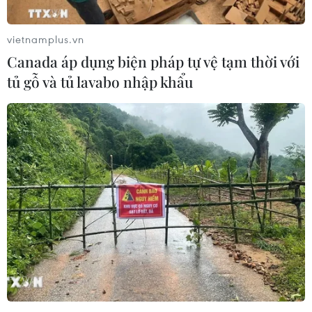
vietnamplus.vn
Canada áp dụng biện pháp tự vệ tạm thời với
tủ gỗ và tủ lavabo nhập khẩu
Giảm theo thế giới, giá vàng SJC lùi về
mốc 67 triệu đồng mỗi lượng
11/04/2023 02:36
Với mức điều chỉnh cao nhất là 50.000 đồng mỗi lượng
đã kéo giá vàng SJC xuống mốc 67 triệu đồng/lượng