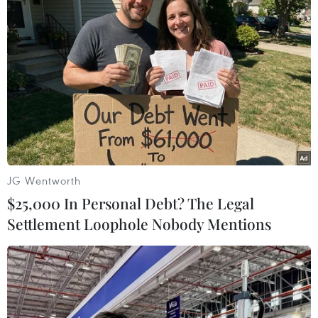
JG Wentworth
$25,000 In Personal Debt? The Legal
Settlement Loophole Nobody Mentions
#Giá vàng
#SJC
#Doji
#Chênh lệch giá vàng
#Tỷ giá trung tâm
#Vàng thế giới
#Vietcombank
TP. Hà Nội
Tp. Hồ Chí Minh