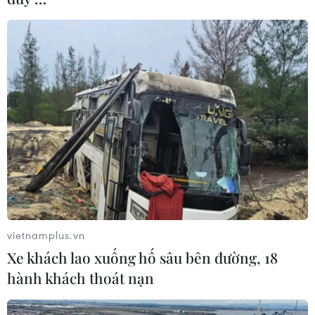
Giá vàng SJC trong nước ổn định, tỷ giá
trung tâm giảm 2 đồng
13/04/2023 02:08
Mặc dù giá vàng thế giới tiếp tục đi lên phiên sáng 13/4
song chỉ có thương hiệu vàng Rồng Thăng Long của
Bảo Tín Minh Châu cộng thêm 120.000 đồng, còn giá
vàng SJC lại giữ ổn định.
vietnamplus.vn
Xe khách lao xuống hố sâu bên đường, 18
hành khách thoát nạn