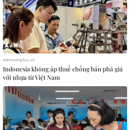
Theo dõi VietnamPlus
vietnamplus.vn
TIN LIÊN QUAN
Indonesia không áp thuế chống bán phá giá
với nhựa từ Việt Nam