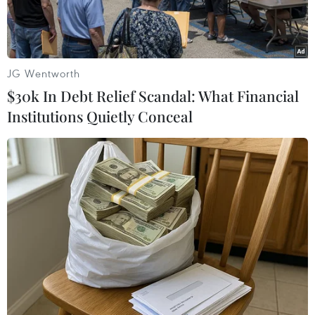
JG Wentworth
$30k In Debt Relief Scandal: What Financial
Institutions Quietly Conceal
Khách hàng giao dịch vàng tại thị trường Hà Nội. (Ảnh: Đức
Duy/Vietnam+)
Giá vàng thế giới tiếp tục đi lên trong phiên
sáng nay, 14/4. Theo đó, tại thời điểm 9 giờ,