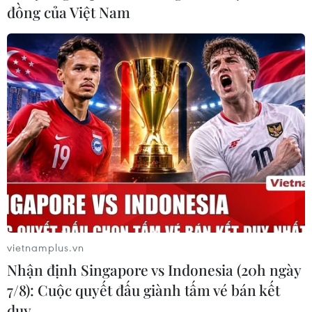
trong nước chỉ tăng nhẹ
đồng của Việt Nam
12/04/2023 02:08
Phiên sáng 12/4, giá vàng SJC tại một số doanh nghiệp
trong nước chỉ điều chỉnh nhẹ, trong khi giá vàng thế
giới tiếp tục nới rộng đà tăng khi vượt qua ngưỡng
2.010 USD/ounce.
vietnamplus.vn
Nhận định Singapore vs Indonesia (20h ngày
7/8): Cuộc quyết đấu giành tấm vé bán kết
duy …