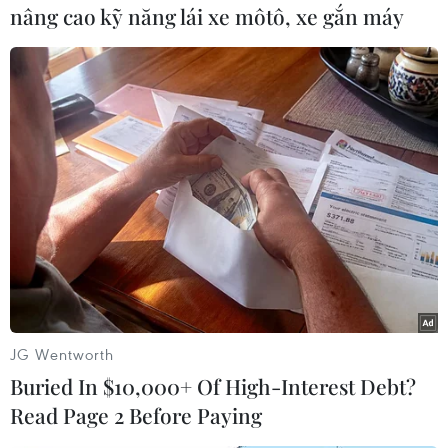
nâng cao kỹ năng lái xe môtô, xe gắn máy
Như vậy, ở mức giá hiện tại, giá vàng Rồng
Thăng Long tiếp tục thấp hơn thương hiệu SJC
khoảng 10,3 triệu đồng/lượng.
- Biến động giá vàng trong nước từ đầu tuần:
JG Wentworth
Buried In $10,000+ Of High-Interest Debt?
Read Page 2 Before Paying