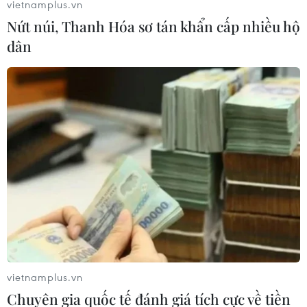
vietnamplus.vn
vào sáng 11/4, trong khi thương hiệu vàng Rồng Thăng
Nứt núi, Thanh Hóa sơ tán khẩn cấp nhiều hộ
Long của Bảo Tín Minh Châu cũng đi xuống.
dân
vietnamplus.vn
Giá vàng thế giới vượt 2.010 USD/ounce,
Chuyên gia quốc tế đánh giá tích cực về tiền