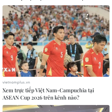
ngư dân phấn khởi vươn khơi
06/08/2026 09:06
Giá dầu tăng khi nhà đầu tư thận
trọng trước tình hình Trung Đông
06/08/2026 09:03
Giá vàng tăng phiên thứ tư liên tiếp,
chạm mức cao nhất trong 7 tuần
06/08/2026 08:36
vietnamplus.vn
Xem trực tiếp Việt Nam-Campuchia tại
ASEAN Cup 2026 trên kênh nào?
Xem thêm