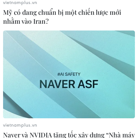
vietnamplus.vn
Mỹ có đang chuẩn bị một chiến lược mới
nhằm vào Iran?
TIN CÙNG CHUYÊN MỤC
Ngân hàng Trung ương Trung Quốc
mua thêm 20 tấn vàng trong tháng 7
07/08/2026 15:21
Chuyên gia quốc tế đánh giá tích cực
về tiền đồng của Việt Nam
07/08/2026 12:46
vietnamplus.vn
Phép thử sức chống chịu của kinh tế
Naver và NVIDIA tăng tốc xây dựng “Nhà máy