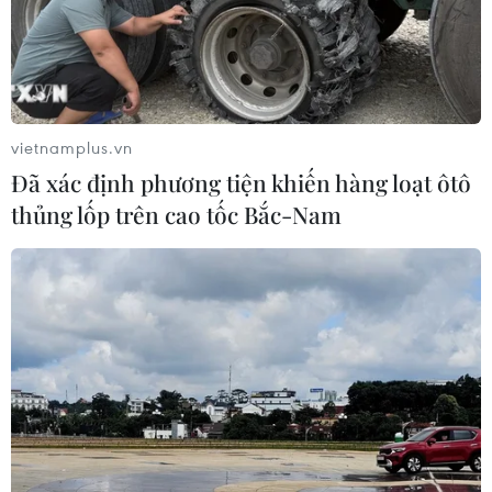
vietnamplus.vn
Đã xác định phương tiện khiến hàng loạt ôtô
EU tăng cường vai trò của trung tâm
thủng lốp trên cao tốc Bắc-Nam
phòng chống dịch bệnh COVID-19
01/12/2021 04:37
Việc sửa đổi nhiệm vụ của ECDC sẽ cho phép cơ quan
này đóng vai trò mạnh mẽ hơn trong việc hỗ trợ EU và
các quốc gia thành viên ngăn ngừa và kiểm soát các
mối đe dọa từ các bệnh truyền nhiễm.