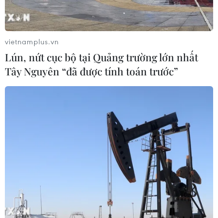
vietnamplus.vn
Lún, nứt cục bộ tại Quảng trường lớn nhất
Tây Nguyên “đã được tính toán trước”
Nghị viện châu Âu thông qua luật quản lý
các công ty công nghệ lớn
16/12/2021 07:33
Đạo luật đề ra quy định nghiêm ngặt về những điều
"Được làm" và "Không được làm" trên các nền tảng mà
các công ty như Meta/Facebook, Alphabet Google,