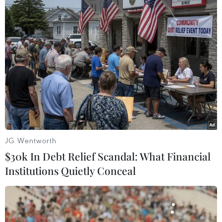
gia thành viên của EU và EC đạt được tại Hội nghị
thượng đỉnh EU diễn ra hồi tháng 12 năm ngoái liên
quan việc phân bổ quỹ cứu trợ của EU.
JG Wentworth
$30k In Debt Relief Scandal: What Financial
Institutions Quietly Conceal
EU nới lỏng quy định cấp Thẻ Xanh nhằm