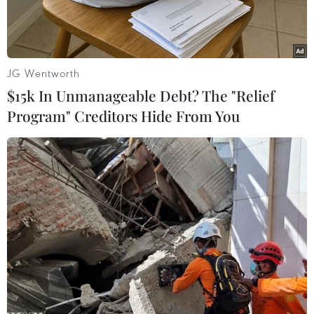
JG Wentworth
$15k In Unmanageable Debt? The "Relief
Program" Creditors Hide From You
Phó Chủ tịch thứ nhất EP Roberta Metsola sẽ điều hành EP đến
ngày diễn ra bầu cử. (Nguồn: Getty Images)
Theo thông cáo báo chí của Nghị viện châu Âu
(EP) ngày 11/1, việc bầu người đứng đầu mới
của cơ quan lập pháp châu Âu vẫn diễn ra theo
kế hoạch vào ngày 18/1 ngay cả khi Chủ tịch
David Sassoli vừa qua đời.