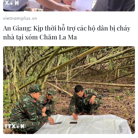
Lãnh đạo EU kêu gọi 'hành động
thống nhất' về biên giới
vietnamplus.vn
03/08/2026 14:35
An Giang: Kịp thời hỗ trợ các hộ dân bị cháy
nhà tại xóm Chăm La Ma
Xem thêm
CƠ QUAN CHỦ QUẢN: THÔNG TẤN XÃ VIỆT NAM
Tổng Biên tập: TRẦN TIẾN DUẨN
Phó Tổng Biên tập: NGUYỄN THỊ TÁM, KHÚC THANH
THỦY