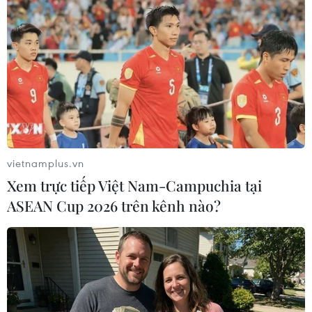
thu hút lao động chất lượng cao
16/09/2021 07:54
Theo những sửa đổi được Nghị viện châu Âu thông qua
ngày 15/9, những người có Thẻ Xanh hiện nay chỉ cần
cam kết làm việc tại EU ít nhất 6 tháng thay vì một năm
như trước đây.
vietnamplus.vn
Xem trực tiếp Việt Nam-Campuchia tại
ASEAN Cup 2026 trên kênh nào?