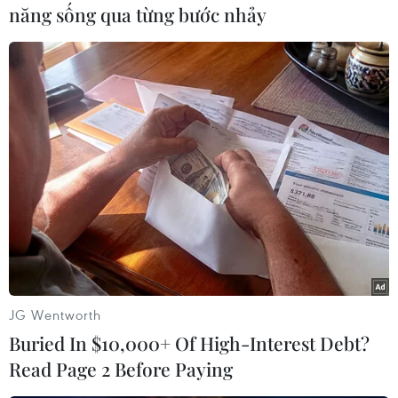
năng sống qua từng bước nhảy
#Nghị viện châu Âu
#David Sassoli
#Qua đời
#Bầu cử Chủ tịch Nghị viện châu Âu
Theo dõi VietnamPlus
JG Wentworth
Buried In $10,000+ Of High-Interest Debt?
Read Page 2 Before Paying
TIN LIÊN QUAN