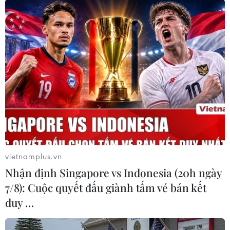
vietnamplus.vn
Nghị viện châu Âu tuyên bố chuẩn bị khởi
Nhận định Singapore vs Indonesia (20h ngày
kiện Ủy ban châu Âu
7/8): Cuộc quyết đấu giành tấm vé bán kết
11/06/2021 04:35
duy …
Các nghị sỹ trong EP bất bình về thỏa hiệp mà 27 quốc