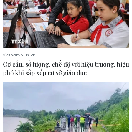
vietnamplus.vn
Cơ cấu, số lượng, chế độ với hiệu trưởng, hiệu
phó khi sắp xếp cơ sở giáo dục
TIN CÙNG CHUYÊN MỤC
Liên hợp quốc kêu gọi chấm dứt tấn
công dân thường trong xung đột
Nga-Ukraine
07/08/2026 04:29