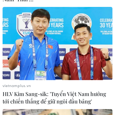
Ông Biden chiếm vị trí thứ hai theo tiêu chí này
với 16%, trong khi ông Buttigieg đứng thứ ba
với 13%. Đáng chú ý, chỉ 11% số người được hỏi
cho biết ông Sanders là lựa chọn thứ hai của họ
trong nội dung này của đảng Dân chủ./.
(TTXVN/Vietnam+)
vietnamplus.vn
HLV Kim Sang-sik: 'Tuyển Việt Nam hướng
tới chiến thắng để giữ ngôi đầu bảng'