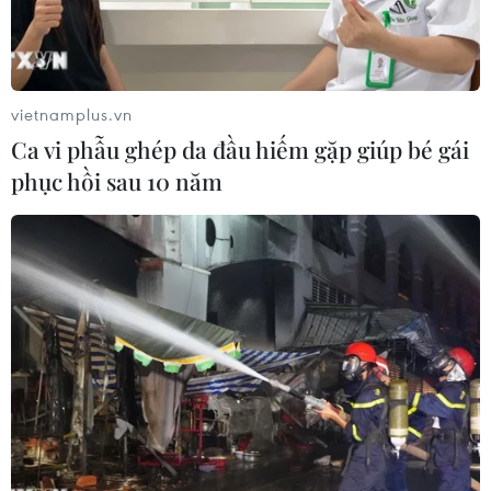
cách.
vietnamplus.vn
Ca vi phẫu ghép da đầu hiếm gặp giúp bé gái
phục hồi sau 10 năm
Các ứng viên Tổng thống của đảng Dân chủ tham gia cuộc
tranh luận trực tiếp cuối cùng tại Des Moines, bang Iowa (Mỹ)
sáng 15/1. (Ảnh: AFP/TTXVN)
Theo kết quả cuộc thăm dò do Đại học