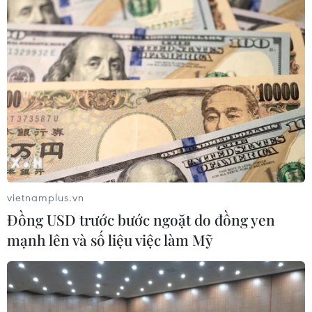
#đảng Dân chủ
#Bầu cử Mỹ 2020
#cựu Phó Tổng thống Mỹ
#Joe Biden
#Bernie Sanders
Mỹ
Theo dõi VietnamPlus
vietnamplus.vn
Đồng USD trước bước ngoặt do đồng yen
mạnh lên và số liệu việc làm Mỹ
TIN LIÊN QUAN