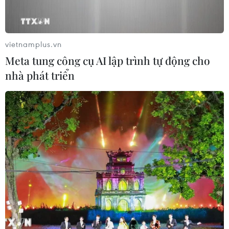
vietnamplus.vn
Meta tung công cụ AI lập trình tự động cho
nhà phát triển
TIN CÙNG CHUYÊN MỤC
Mỹ điều tra sự cố hàng không liên
quan đến trực thăng chở Tổng thống
Trump
06/08/2026 04:38
Tòa án Mỹ chỉ định hội đồng thẩm