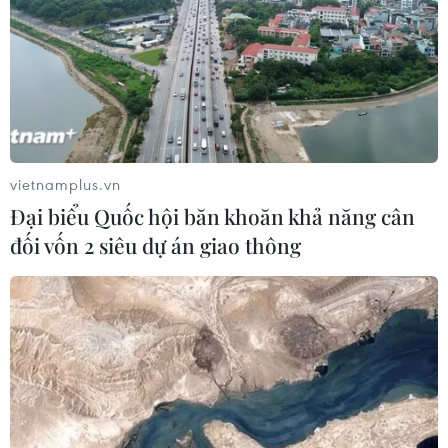
lệ ủng hộ của 29% cử tri, cao hơn 11 điểm so với bà
Warren.
vietnamplus.vn
Đại biểu Quốc hội băn khoăn khả năng cân
đối vốn 2 siêu dự án giao thông
Bầu cử Mỹ 2020: Tỷ phú Bloomberg nhận
được sự ủng hộ lớn