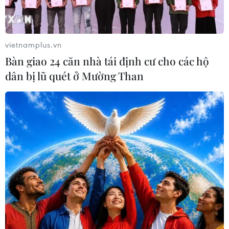
Giấc mơ sở hữu nhà ngày càng xa
tầm với của người trẻ Mỹ
vietnamplus.vn
03/08/2026 00:40
Bàn giao 24 căn nhà tái định cư cho các hộ
dân bị lũ quét ở Mường Than
Mỹ: Xả súng tại nhà hàng ở bang
Idaho khiến 10 người thương vong
02/08/2026 11:17
Mỹ: Gian lận Medicaid làm dấy lên
tranh luận về quản lý ngân sách y tế
02/08/2026 08:23