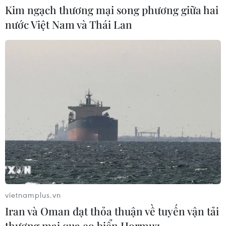
Mỹ: Nổ súng tại nhà hàng ở bang
Kim ngạch thương mại song phương giữa hai
Idaho gây thương vong
nước Việt Nam và Thái Lan
02/08/2026 02:27
Xem thêm
CƠ QUAN CHỦ QUẢN: THÔNG TẤN XÃ VIỆT NAM
Tổng Biên tập: TRẦN TIẾN DUẨN
Phó Tổng Biên tập: NGUYỄN THỊ TÁM, KHÚC THANH
vietnamplus.vn
THỦY
Iran và Oman đạt thỏa thuận về tuyến vận tải
thương mại qua eo biển Hormuz