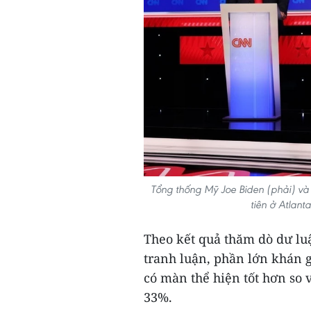
Tổng thống Mỹ Joe Biden (phải) và 
tiên ở Atlan
Theo kết quả thăm dò dư lu
tranh luận, phần lớn khán 
có màn thể hiện tốt hơn so v
33%.