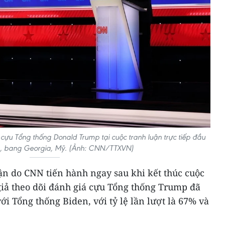
cựu Tổng thống Donald Trump tại cuộc tranh luận trực tiếp đầu
ta, bang Georgia, Mỹ. (Ảnh: CNN/TTXVN)
ận do CNN tiến hành ngay sau khi kết thúc cuộc
giả theo dõi đánh giá cựu Tổng thống Trump đã
ới Tổng thống Biden, với tỷ lệ lần lượt là 67% và