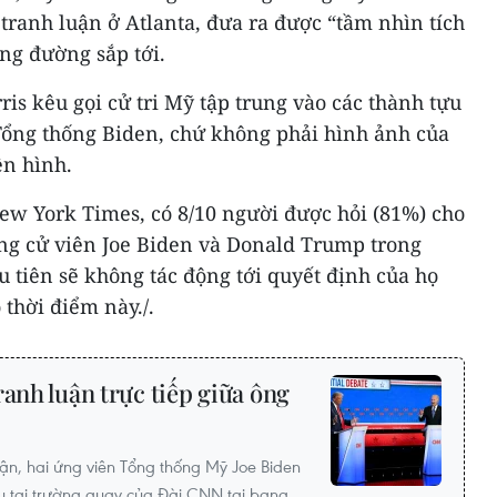
 tranh luận ở Atlanta, đưa ra được “tầm nhìn tích
ng đường sắp tới.
s kêu gọi cử tri Mỹ tập trung vào các thành tựu
Tổng thống Biden, chứ không phải hình ảnh của
ền hình.
ew York Times, có 8/10 người được hỏi (81%) cho
ứng cử viên Joe Biden và Donald Trump trong
u tiên sẽ không tác động tới quyết định của họ
 thời điểm này./.
ranh luận trực tiếp giữa ông
ận, hai ứng viên Tổng thống Mỹ Joe Biden
 tại trường quay của Đài CNN tại bang