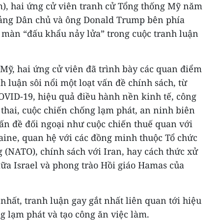
am), hai ứng cử viên tranh cử Tổng thống Mỹ năm
đảng Dân chủ và ông Donald Trump bên phía
màn “đấu khẩu nảy lửa” trong cuộc tranh luận
Mỹ, hai ứng cử viên đã trình bày các quan điểm
h luận sôi nổi một loạt vấn đề chính sách, từ
OVID-19, hiệu quả điều hành nền kinh tế, công
thai, cuộc chiến chống lạm phát, an ninh biên
 vấn đề đối ngoại như cuộc chiến thuế quan với
aine, quan hệ với các đồng minh thuộc Tổ chức
 (NATO), chính sách với Iran, hay cách thức xử
iữa Israel và phong trào Hồi giáo Hamas của
nhất, tranh luận gay gắt nhất liên quan tới hiệu
g lạm phát và tạo công ăn việc làm.