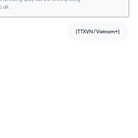
ủ đề.
(TTXVN/Vietnam+)