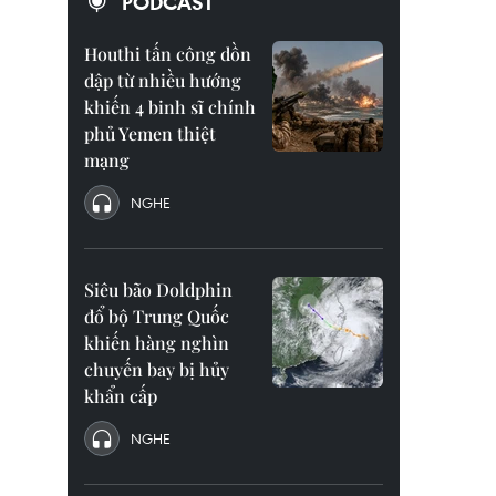
PODCAST
Houthi tấn công dồn
dập từ nhiều hướng
khiến 4 binh sĩ chính
phủ Yemen thiệt
mạng
NGHE
Siêu bão Doldphin
đổ bộ Trung Quốc
khiến hàng nghìn
chuyến bay bị hủy
khẩn cấp
NGHE