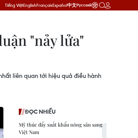
Tiếng Việt
English
Français
Español
中文
Русский
luận "nảy lửa"
hất liên quan tới hiệu quả điều hành
ĐỌC NHIỀU
Mỹ thúc đẩy xuất khẩu nông sản sang
Việt Nam