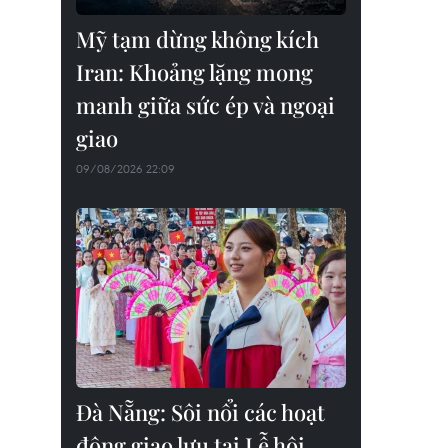
Mỹ tạm dừng không kích
Iran: Khoảng lặng mong
manh giữa sức ép và ngoại
giao
09/08/2026 22:09
Đà Nẵng: Sôi nổi các hoạt
động giao lưu tại Lễ hội