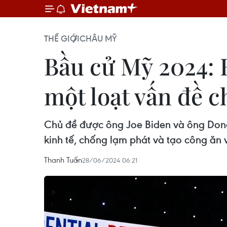
THẾ GIỚI
CHÂU MỸ
Bầu cử Mỹ 2024: H
một loạt vấn đề c
Chủ đề được ông Joe Biden và ông Donald
kinh tế, chống lạm phát và tạo công ăn 
Thanh Tuấn
28/06/2024 06:21