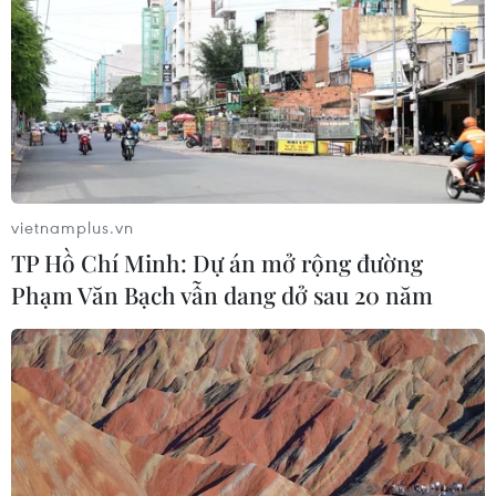
Theo dõi VietnamPlus
TIN LIÊN QUAN
vietnamplus.vn
TP Hồ Chí Minh: Dự án mở rộng đường
Phạm Văn Bạch vẫn dang dở sau 20 năm