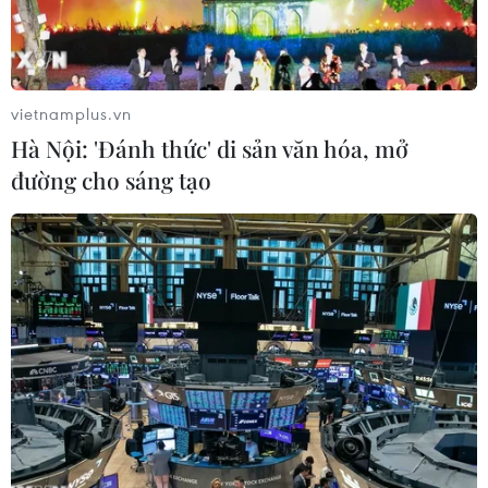
vietnamplus.vn
Hà Nội: 'Đánh thức' di sản văn hóa, mở
đường cho sáng tạo
Bốc dỡ container hàng hóa tại cảng ở Tokyo, Nhật Bản. (Ảnh:
AFP/TTXVN)
Theo báo cáo được công bố tại Diễn đàn châu Á
Bác Ngao (BFA), tốc độ tăng trưởng kinh tế của
khu vực châu Á vào năm 2021 dự báo sẽ đạt tối