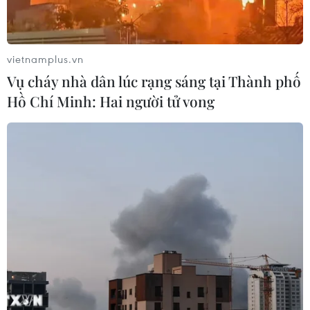
vietnamplus.vn
Vụ cháy nhà dân lúc rạng sáng tại Thành phố
Hồ Chí Minh: Hai người tử vong
Việt Nam sẽ là một trong những nền kinh
tế tăng trưởng nhanh nhất 2021
19/11/2020 08:52
Moody's Analytics dự đoán nền kinh tế Việt Nam cùng
với các nền kinh tế Trung Quốc và Hong Kong (Trung
Quốc) sẽ tăng tốc nhanh nhất (trên 7%) trong năm 2021.