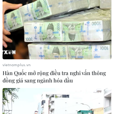
vietnamplus.vn
Hàn Quốc mở rộng điều tra nghi vấn thông
đồng giá sang ngành hóa dầu
#Diễn đàn châu Á Bác Ngao
#kinh tế châu Á
#kinh tế kỹ thuật số
#RCEP