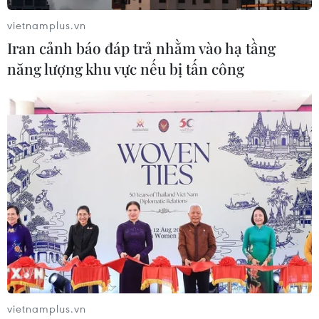
vietnamplus.vn
Iran cảnh báo đáp trả nhằm vào hạ tầng
năng lượng khu vực nếu bị tấn công
CNBC đánh giá Việt Nam là nền kinh tế
thành công nhất trong đại dịch
29/01/2021 09:50
vietnamplus.vn
Việt Nam có thể là nền kinh tế hoạt động tốt nhất ở