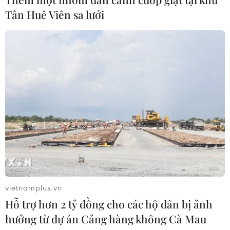
Tân Huê Viên sa lưới
CƠ QUAN CHỦ QUẢN: THÔNG TẤN XÃ VIỆT NAM
Tổng Biên tập: TRẦN TIẾN DUẨN
Phó Tổng Biên tập: NGUYỄN THỊ TÁM, KHÚC THANH
THỦY
Sở hữu trí tuệ
Quy định sử dụng
RSS
Hỗ trợ
Ngôn ngữ
TTXVN
Dịch vụ tin
Quảng cáo
Liên hệ
vietnamplus.vn
Hỗ trợ hơn 2 tỷ đồng cho các hộ dân bị ảnh
hưởng từ dự án Cảng hàng không Cà Mau
Giấy phép số: 1374/GP-BTTTT do Bộ Thông tin và Truyền thông