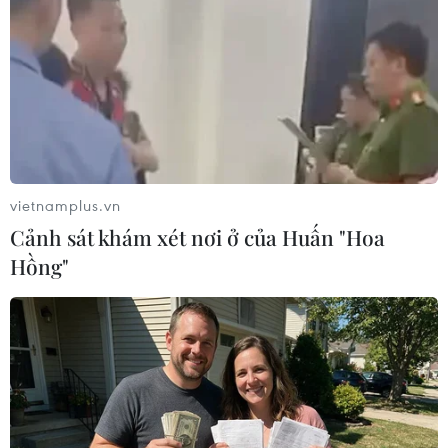
nóng của dịch bệnh COVID-19.
vietnamplus.vn
Cảnh sát khám xét nơi ở của Huấn "Hoa
Hồng"
Campuchia bắt đầu lộ trình khôi phục và
thúc đẩy ngành du lịch