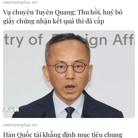
vietnamplus.vn
Vụ chuyên Tuyên Quang: Thu hồi, huỷ bỏ
giấy chứng nhận kết quả thi đã cấp
Dịch COVID-19: Hàn Quốc áp dụng miễn
cách ly với khách lẻ Singapore
23/11/2021 08:46
Theo phóng viên TTXVN tại Seoul, từ sau khi bùng phát
dịch COVID-19, lượng khách du lịch Singapore tới thăm
Hàn Quốc giảm xuống còn khoảng 30 khách/tuần tính
vietnamplus.vn
từ tháng 1- tháng 10/2021.
Hàn Quốc tái khẳng định mục tiêu chung