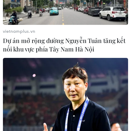
vietnamplus.vn
Dự án mở rộng đường Nguyễn Tuân tăng kết
nối khu vực phía Tây Nam Hà Nội
TIN CÙNG CHUYÊN MỤC
NAPAS và KiotViet hợp tác mở rộng
hệ sinh thái thanh toán VietQR
06/08/2026 14:03