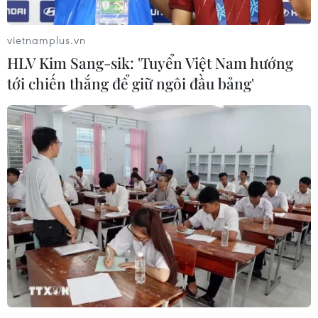
vietnamplus.vn
HLV Kim Sang-sik: 'Tuyển Việt Nam hướng
tới chiến thắng để giữ ngôi đầu bảng'
Australia xem xét mở 'bong bóng du lịch'
với Hàn Quốc và Nhật Bản
10/11/2021 11:05
Australia đang khẩn trương làm việc với hai nước đối
tác là Hàn Quốc và Nhật Bản để thiết lập thỏa thuận đi
lại tự do, tương tự như thỏa thuận mở cửa biên giới
giữa Australia và Singapore.