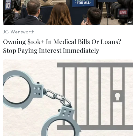
JG Wentworth
Owning $10k+ In Medical Bills Or Loans?
Stop Paying Interest Immediately
Người dân đeo khẩu trang phòng lây nhiễm COVID-19 tại Berlin
(Đức). (Ảnh: THX/TTXVN)
Tổ chức Du lịch Thế giới thuộc Liên hợp quốc
(UNWTO) ngày 29/11 công bố báo cáo cho biết
việc sử dụng chứng nhận COVID-19 và triển