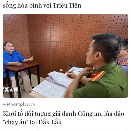
sống hòa bình với Triều Tiên
vietnamplus.vn
Khởi tố đối tượng giả danh Công an, lừa đảo
"chạy án" tại Đắk Lắk