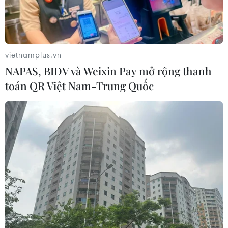
"Lễ mừng cơm mới" và chuỗi hoạt
động du lịch "Sắc vàng Di sản" 2026
tại Lào Cai
vietnamplus.vn
04/08/2026 14:56
NAPAS, BIDV và Weixin Pay mở rộng thanh
toán QR Việt Nam-Trung Quốc
Lễ hội Văn hóa, Du lịch Mường Lò
năm 2026 sẽ diễn ra từ ngày 25/9 đến
2/10
04/08/2026 14:37
Tuyên Quang: Lễ hội hoa Tam giác
mạch 2026 sẽ khai mạc ngày 6/11 tại
Đồng Văn
04/08/2026 14:13