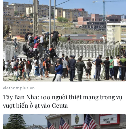
#COVID-19
#tiêm chủng
#ngành du lịch
#khách quốc tế
#tiêm phòng
#hạn chế nhập cảnh
Theo dõi VietnamPlus
vietnamplus.vn
Tây Ban Nha: 100 người thiệt mạng trong vụ
vượt biển ồ ạt vào Ceuta
TIN LIÊN QUAN