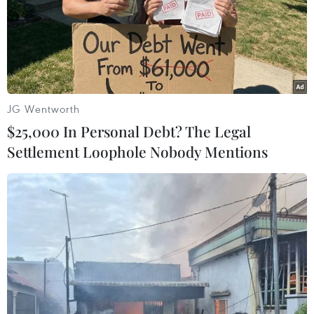
29/10/2021 14:45
Theo Bộ trưởng Kinh tế và Tài chính, "cơ chế hộp cát” sẽ
được giám sát và đánh giá kỹ lưỡng. Nếu thành công,
cơ chế này sẽ mở đường cho Campuchia đón khách du
lịch không cần cách ly.
JG Wentworth
$25,000 In Personal Debt? The Legal
Settlement Loophole Nobody Mentions