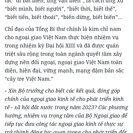
tắc “dĩ bất biến, ứng vạn biến”; là cách ứng xử
“biết mình, biết người”, “biết thời, biết thế”,
“biết tiến, biết thoái”, “biến dừng, biết biến”…
Chỉ đạo của Tổng Bí thư chính là kim chỉ nam
cho ngoại giao Việt Nam thực hiện nhiệm vụ
trong nhiệm kỳ Đại hội XIII và đã được quán
triệt sâu rộng trong toàn ngành quyết tâm xây
dựng nền đối ngoại, ngoại giao Việt Nam toàn
diện, hiện đại, vững mạnh, mạng đậm bản sắc
“cây tre Việt Nam.”
-
Xin Bộ trưởng cho biết các kết quả, đóng góp
chính của ngoại giao kinh tế cho phát triển kinh
tế - xã hội đất nước trong năm 2023? Các phương
hướng, nhiệm vụ trọng tâm của Bộ Ngoại giao để
tiếp tục đưa công tác ngoại giao kinh tế thực sự
trở thành động lực quan trọng cho phát triển đất