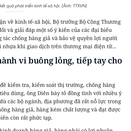
kết quả phát triển kinh tế-xã hội. (Ảnh: TTXVN)
luận về kinh tế-xã hội, Bộ trưởng Bộ Công Thương
i và giải đáp một số ý kiến của các đại biểu
 tác chống hàng giả và bảo vệ quyền lợi người
i nhựa khi giao dịch trên thương mại điện tử...
hành vi buông lỏng, tiếp tay cho
đề kiểm tra, kiểm soát thị trường, chống hàng
 tiêu dùng, ông Diên bày tỏ đồng tình với nhiều ý
dù các bộ ngành, địa phương đã rất nỗ lực trong
hống hàng giả, hàng kém chất lượng và đạt được
iến còn rất phức tạp.
kinh doanh hàng giả, hàng nhái có lợi nhuận