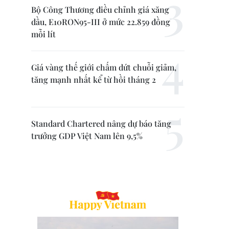
Bộ Công Thương điều chỉnh giá xăng
dầu, E10RON95-III ở mức 22.859 đồng
mỗi lít
Giá vàng thế giới chấm dứt chuỗi giảm,
tăng mạnh nhất kể từ hồi tháng 2
Standard Chartered nâng dự báo tăng
trưởng GDP Việt Nam lên 9,5%