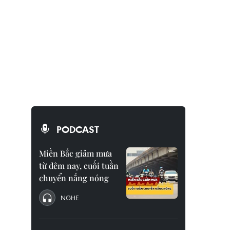
PODCAST
Miền Bắc giảm mưa
từ đêm nay, cuối tuần
chuyển nắng nóng
NGHE