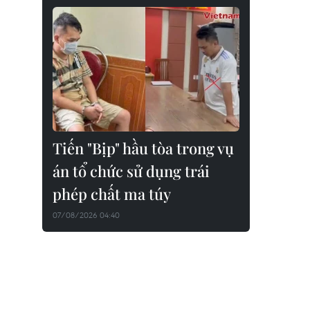
Tiến "Bịp" hầu tòa trong vụ
án tổ chức sử dụng trái
phép chất ma túy
07/08/2026 04:40