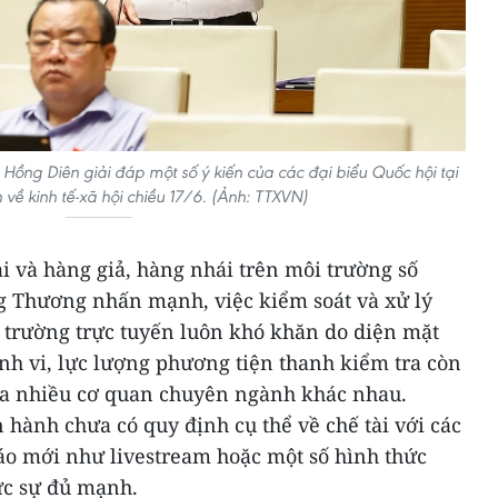
ng Diên giải đáp một số ý kiến của các đại biểu Quốc hội tại
 về kinh tế-xã hội chiều 17/6. (Ảnh: TTXVN)
i và hàng giả, hàng nhái trên môi trường số
g Thương nhấn mạnh, việc kiểm soát và xử lý
ị trường trực tuyến luôn khó khăn do diện mặt
nh vi, lực lượng phương tiện thanh kiểm tra còn
ủa nhiều cơ quan chuyên ngành khác nhau.
n hành chưa có quy định cụ thể về chế tài với các
o mới như livestream hoặc một số hình thức
ực sự đủ mạnh.