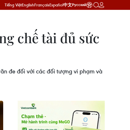
Tiếng Việt
English
Français
Español
中文
Русский
g chế tài đủ sức
ăn đe đối với các đối tượng vi phạm và