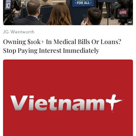
JG Wentworth
Owning $10k+ In Medical Bills Or Loans?
Stop Paying Interest Immediately
Quốc hội thảo luận về kết quả phát triển kinh tế-xã hội, ngân
sách nhà nước năm 2024. (Ảnh: TTXVN)
Thảo luận về kinh tế-xã hội tại hội trường sáng
17/6, nhiều đại biểu lo ngại vấn nạn gian lận
thương mại và hàng giả đang gây ảnh hưởng