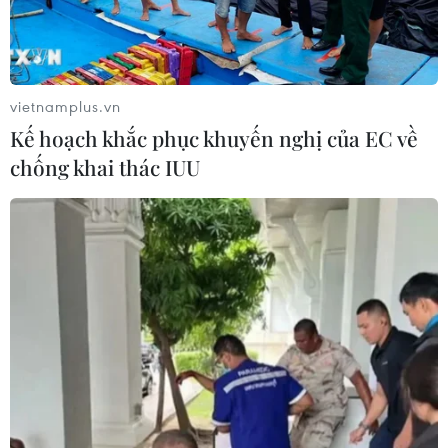
Quốc hội khóa XV
vietnamplus.vn
Chủ tịch Quốc hội Trần Thanh Mẫn chủ
trì Diễn đàn về hoạt động giám sát
Kế hoạch khắc phục khuyến nghị của EC về
chống khai thác IUU
Chủ tịch Quốc hội dự Hội nghị lần thứ
năm Ban Chấp hành Đảng bộ Quốc hội
Lan tỏa giá trị tư tưởng Hồ Chí Minh và tinh
thần Đại hội XIV tại Lào
Bế mạc Phiên họp thứ 56 của Ủy ban Thường vụ
Quốc hội
Ủy ban Thường vụ QH: Ứng dụng mạnh mẽ
chuyển đổi số trong hoạt động giám sát