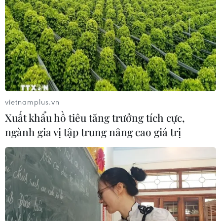
Mở đợt cao điểm ngăn
chặn, phòng chống thuốc,
thực phẩm bảo vệ sức
khỏe giả
Bộ Y tế phát động cao điểm chống thuốc, thực
phẩm giả, hàng lậu, bảo vệ người tiêu dùng từ
tháng 5/2025 với nhiều biện pháp mạnh mẽ được
vietnamplus.vn
triển khai.
Xuất khẩu hồ tiêu tăng trưởng tích cực,
ngành gia vị tập trung nâng cao giá trị
(Vietnam+)