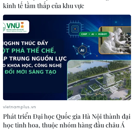
kinh tế tầm thấp của khu vực
Đại biểu Quốc hội: Cần có chế tài đủ
mạnh để ngăn chặn hàng giả
13/06/2025 08:14
Đại biểu Quốc hội cho rằng cần áp dụng các chế tài đủ
mạnh để răn đe, ngăn chặn các hành vi sản xuất, buôn
bán và vận chuyển hàng giả, hàng kém chất lượng.
vietnamplus.vn
Phát triển Đại học Quốc gia Hà Nội thành đại
học tinh hoa, thuộc nhóm hàng đầu châu Á