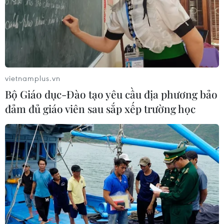
vietnamplus.vn
Bộ Giáo dục-Đào tạo yêu cầu địa phương bảo
#hàng giả
#Trách nhiệm người quảng cáo
đảm đủ giáo viên sau sắp xếp trường học
#kiểm soát quảng cáo thực phẩm chức năng
#Xử lý vi phạm quảng cáo thực phẩm
#gian lận thương mại
#Họp Quốc hội
Theo dõi VietnamPlus