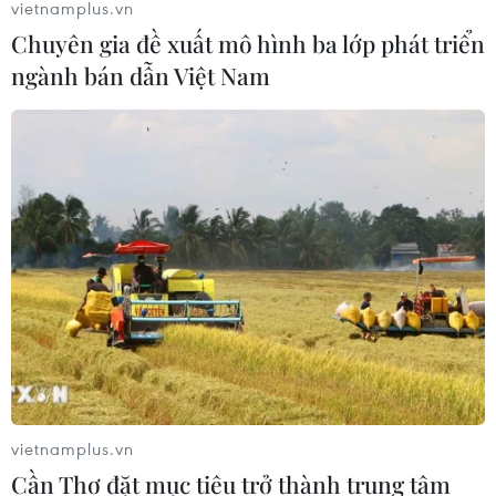
Chống hàng giả là bảo vệ doanh nghiệp
vietnamplus.vn
chân chính
Chuyên gia đề xuất mô hình ba lớp phát triển
ngành bán dẫn Việt Nam
14/06/2025 01:17
Chỉ thị số 13/CT-TTg do Thủ tướng Chính phủ tăng
cường chống buôn lậu, hàng giả, bảo vệ doanh nghiệp,
thúc đẩy kinh tế tư nhân phát triển bền vững và cạnh
tranh quốc tế.
vietnamplus.vn
Cần Thơ đặt mục tiêu trở thành trung tâm