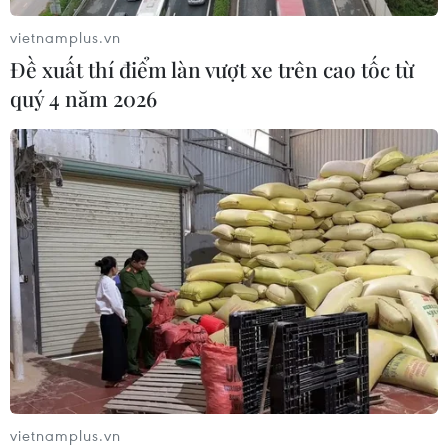
vietnamplus.vn
Đề xuất thí điểm làn vượt xe trên cao tốc từ
quý 4 năm 2026
TIN CÙNG CHUYÊN MỤC
Ấn Độ nhập khẩu dầu thô Nga cao kỷ
lục tháng thứ hai liên tiếp
10/08/2026 12:49
Việt Nam-Australia định hướng mở
rộng đầu tư phát triển chuỗi giá trị
vietnamplus.vn
lúa gạo