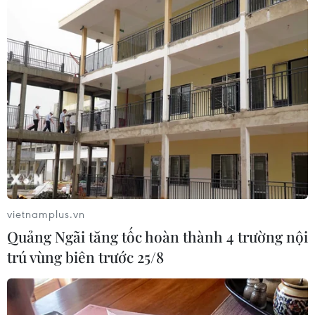
Ngoài ra, hiện tượng hàng giả tràn lan trên
mạng xã hội với sự quảng bá của một số người
có tầm ảnh hưởng, người nổi tiếng với những
lời quảng cáo "nổ vang" rầm rộ, khiến người
tiêu dùng dù thông thái mấy cũng khó phân biệt
hàng giả đang lưu thông trên thị trường…
Trước thực tế việc quản lý sản xuất, buôn bán
hàng hóa, quản lý an toàn thực phẩm đã được
giao cho các cơ quan chức năng từ Trung ương
đến địa phương, nhưng diễn biến của hàng giả
vẫn diễn biến phức tạp, đại biểu Tô Văn Tám đề
vietnamplus.vn
nghị Chính phủ tăng cường kiểm tra, rà soát
Quảng Ngãi tăng tốc hoàn thành 4 trường nội
quá trình tổ chức thực hiện chức năng, nhiệm
trú vùng biên trước 25/8
vụ của các cơ quan này.
Bên cạnh đó, cần thúc đẩy các hoạt động trợ
giúp pháp lý, tư vấn pháp luật, tăng cường