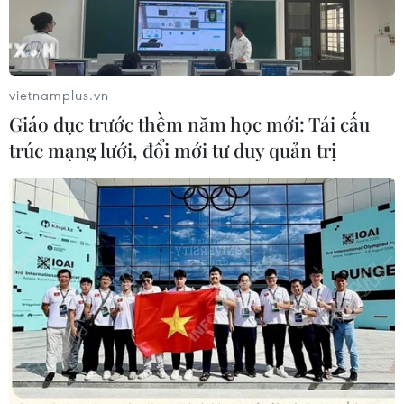
Australia đề cao hợp tác với Việt Nam
vì hòa bình, ổn định và thịnh vượng
07/08/2026 07:09
vietnamplus.vn
Giáo dục trước thềm năm học mới: Tái cấu
trúc mạng lưới, đổi mới tư duy quản trị
Cựu Đại sứ Australia: Tầm nhìn hợp
tác mới cho quan hệ Việt Nam-
Australia
07/08/2026 05:00
Hãng hàng không Air Premia của
Hàn Quốc nối lại đường bay
Incheon-TP Hồ Chí Minh
07/08/2026 04:28