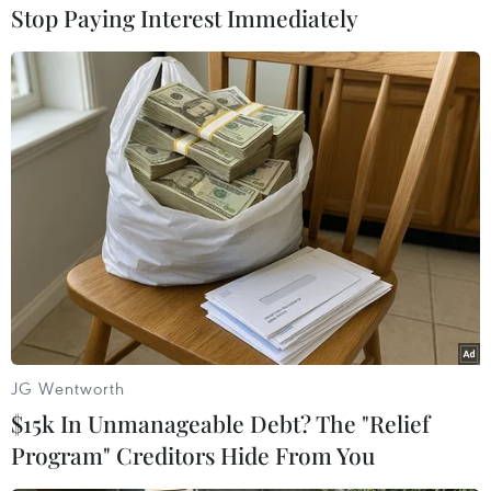
Stop Paying Interest Immediately
#Afghanistan
#Kabul
#Robert Gates
#Chuyến thăm
#An ninh
Afghanistan
Mỹ
Theo dõi VietnamPlus
JG Wentworth
TIN CÙNG CHUYÊN MỤC
$15k In Unmanageable Debt? The "Relief
Dấu mốc quan trọng đưa quan hệ
Program" Creditors Hide From You
Việt Nam-New Zealand phát triển