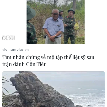
Phó Tổng Biên tập: NGUYỄN THỊ TÁM, KHÚC THANH
THỦY
Sở hữu trí tuệ
Quy định sử dụng
RSS
Hỗ trợ
Ngôn ngữ
TTXVN
vietnamplus.vn
Dịch vụ tin
Quảng cáo
Tìm nhân chứng về mộ tập thể liệt sỹ sau
Liên hệ
trận đánh Cồn Tiên
Giấy phép số: 1374/GP-BTTTT do Bộ Thông tin và Truyền thông
cấp ngày 11/9/2008.
Quảng cáo: Phó TBT Nguyễn Thị Tám: 093.5958688, Email:
tamvna@gmail.com