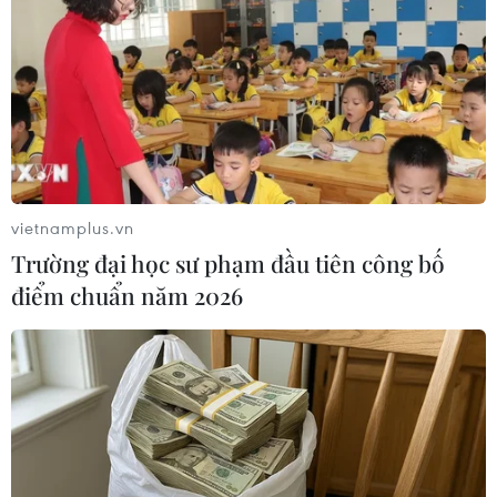
làng Karawang thuộc tỉnh này.
vietnamplus.vn
Trường đại học sư phạm đầu tiên công bố
điểm chuẩn năm 2026
Tòa án Mỹ tuyên phạt một kẻ ấu dâm tới
330 năm tù giam
26/10/2017 07:03