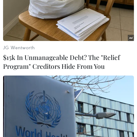
Đối tượng Alex Lopez, 75 tuổi, sống ở thành phố Visalia,
thực hiện hành vi dâm ô đối với 4 bé gái và 1 bé trai
trong khoảng thời gian gần 16 năm từ tháng 7/1993 đến
tháng 5/2009.
JG Wentworth
$15k In Unmanageable Debt? The "Relief
Program" Creditors Hide From You