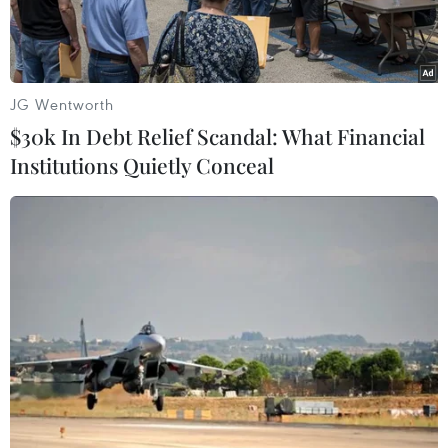
JG Wentworth
$30k In Debt Relief Scandal: What Financial
Institutions Quietly Conceal
Thầy cúng Joao de Deus. (Nguồn: g1.globo.com)
Cảnh sát Brazil đã bắt giữ Joao de Deus - đối
tượng hành nghề thầy cúng - với cáo buộc lạm
dụng tình dục hàng trăm nữ khách hàng.
Ngày 16/12, truyền thông sở tại đưa tin kẻ dâm
ô 76 tuổi tên thật là Teixeira de Faria, được
mệnh danh là "John của Chúa."