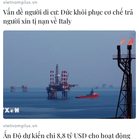
vietnamplus.vn
Vấn đề người di cư: Đức khôi phục cơ chế trả
người xin tị nạn về Italy
Khởi tố vụ nữ sinh 15 tuổi bị hai người xâm
hại tình dục
12/09/2018 11:18
Ngày 11/9, Cơ quan cảnh sát điều tra Công an thành
phố Thái Bình đã khởi tố vụ án hình sự “Giao cấu hoặc
thực hiện hành vi quan hệ tình dục khác với người từ đủ
13 tuổi đến dưới 16 tuổi.”
vietnamplus.vn
Ấn Độ dự kiến chi 8,8 tỷ USD cho hoạt động