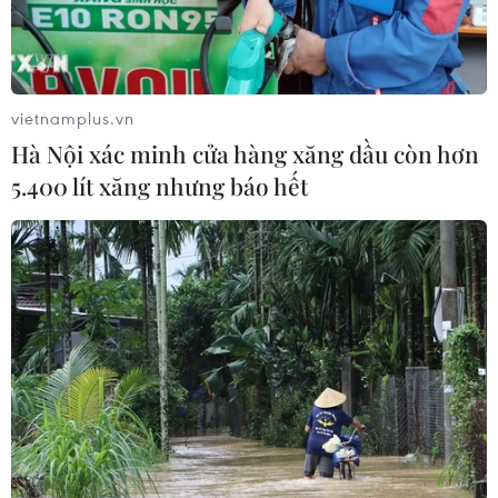
vietnamplus.vn
Hà Nội xác minh cửa hàng xăng dầu còn hơn
5.400 lít xăng nhưng báo hết
TIN CÙNG CHUYÊN MỤC
Đại tiệc Vespa 2026: Khi biểu
tượng 80 năm của Italy thăng hoa
giữa lòng đô thị hiện đại
09/08/2026 16:09
WHO lên tiếng sau vụ phá hủy kho
vật tư y tế tại Ukraine
09/08/2026 15:11