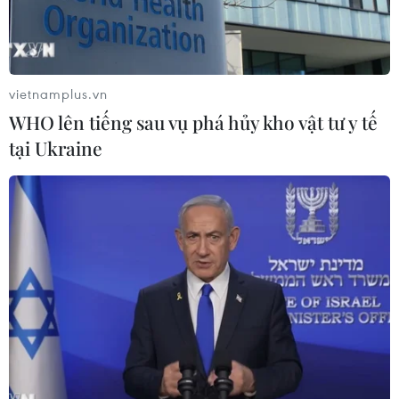
Gần 60% số vụ xâm hại tình dục đối với
trẻ em chính là người thân
05/06/2018 13:36
vietnamplus.vn
Bộ trưởng Đào Ngọc Dung cho biết, thực tế hiện nay có
WHO lên tiếng sau vụ phá hủy kho vật tư y tế
tới 59,9% số người vi phạm xâm hại tình dục đối với trẻ
tại Ukraine
em chính là người thân, người quen. Đây là những đối
tượng thời gian tới phải quan tâm.