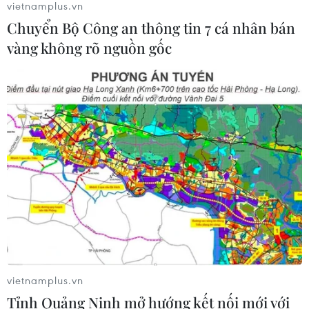
vietnamplus.vn
Chuyển Bộ Công an thông tin 7 cá nhân bán
Xem thêm
vàng không rõ nguồn gốc
CƠ QUAN CHỦ QUẢN: THÔNG TẤN XÃ VIỆT NAM
Tổng Biên tập: TRẦN TIẾN DUẨN
Phó Tổng Biên tập: NGUYỄN THỊ TÁM, KHÚC THANH
THỦY
Sở hữu trí tuệ
Quy định sử dụng
RSS
Hỗ trợ
vietnamplus.vn
Ngôn ngữ
TTXVN
Tỉnh Quảng Ninh mở hướng kết nối mới với