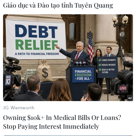
đó có cả những nhân vật nổi tiếng như "nữ
Giáo dục và Đào tạo tỉnh Tuyên Quang
hoàng" truyền thông Mỹ Oprah Winfrey và
thậm chí cả ba cựu tổng thống Brazil./.
(TTXVN/Vietnam+)
JG Wentworth
Owning $10k+ In Medical Bills Or Loans?
Stop Paying Interest Immediately