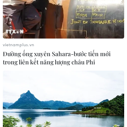
cuộc đời
08/08/2026 06:00
Dắt chó đi dạo không đúng quy
định, bị phạt đến 2 triệu đồng?
vietnamplus.vn
08/08/2026 04:16
Đường ống xuyên Sahara-bước tiến mới
trong liên kết năng lượng châu Phi
Thổ Nhĩ Kỳ tăng cường truy quét IS,
bắt giữ hơn 100 nghi phạm
07/08/2026 14:55
Tây Ban Nha triệt phá đường dây
buôn người xuyên Địa Trung Hải
07/08/2026 12:13