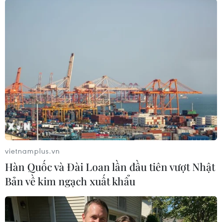
#Camera an ninh
#Brazil
#Joao de Deus
#Thầy cúng
#Dâm ô
#tin tức
#tin tức mới nhất
#tin tức 24h
#tin tức mới nhất trong ngày
#tin tức thời sự
#tin tức hot
#VietnamPlus
#Vietnam
#Plus
Brazil
Theo dõi VietnamPlus
vietnamplus.vn
Hàn Quốc và Đài Loan lần đầu tiên vượt Nhật
Bản về kim ngạch xuất khẩu
TIN LIÊN QUAN