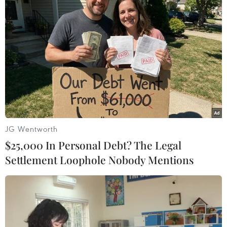
JG Wentworth
$25,000 In Personal Debt? The Legal
Phẫn nộ với vụ chín đối tượng cưỡng dâm
Settlement Loophole Nobody Mentions
một thiếu nữ 17 tuổi
20/02/2017 11:52
Ngày 20/2, Cảnh sát tỉnh Tây Java, Indonesia đã bắt
giữ 9 đối tượng cưỡng dâm thiếu nữ 17 tuổi tại ngôi