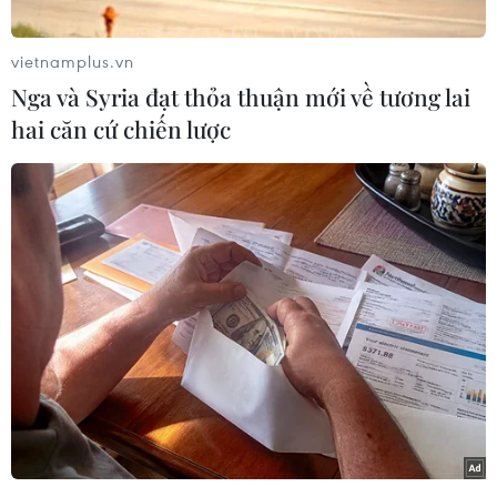
Lệnh bắt giữ được phát ra sau quá trình điều tra
vietnamplus.vn
kéo dài và giới chức lo ngại thầy cúng tự nhận
Nga và Syria đạt thỏa thuận mới về tương lai
mình có các khả năng siêu nhiên này có thể bỏ
hai căn cứ chiến lược
trốn và tẩu tán tiền mặt sau khi y đã rút trong
ngân hàng số tiền lên tới 35 triệu reai (khoảng
8,9 triệu USD).
[Phú Thọ: Khởi tố hiệu trưởng nghi lạm dụng
tình dục nhiều nam sinh]
Trước đó, Văn phòng Công tố bang Goias, cách
thủ đô Brasilia 100km, đã nhận được hơn 330
đơn kiện từ cả trong và ngoài nước (Australia,
Bỉ, Bolivia, Đức, Thụy Sĩ và Mỹ) cáo buộc thầy
cúng nổi tiếng này có hành vi dâm ô với họ
trong quá trình hành lễ.