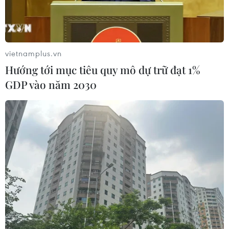
(11/9/1973- 11/9/2025).
vietnamplus.vn
Hướng tới mục tiêu quy mô dự trữ đạt 1%
GDP vào năm 2030
Pha tranh bóng quyết liệt giữa cầu thủ hai đội. (Ảnh: Trần Lê
Lâm/TTXVN)
Trong khuôn khổ Lễ hội Bóng đá Việt Nam -
Vương quốc Anh với chủ đề “Sắc đỏ huyền thoại