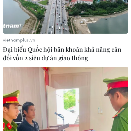
Đội tuyển Futsal Việt Nam giành
chiến thắng đậm tại giải đấu ở Thái
Lan
02/08/2026 22:40
vietnamplus.vn
Đại biểu Quốc hội băn khoăn khả năng cân
Nhận định Việt Nam vs Indonesia:
đối vốn 2 siêu dự án giao thông
Chờ kỳ tích ngay tại 'chảo lửa'
Pakansari
02/08/2026 14:04
HLV Kim Sang Sik: 'Tuyển Việt Nam
đặt mục tiêu giành 3 điểm ngay trên
sân Indonesia'
02/08/2026 13:04