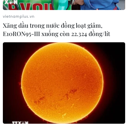
vietnamplus.vn
Xăng dầu trong nước đồng loạt giảm,
E10RON95-III xuống còn 22.324 đồng/lít
Lịch thi đấu bóng đá hôm nay 19/3: Việt
Nam đối đầu Campuchia
19/03/2025 00:31
Vào lúc 19g30 hôm nay (19/3), Đội tuyển Việt Nam sẽ có
trận đấu giao hữu với Đội tuyển Campuchia trên sân Gò
Đậu, để chuẩn bị cho vòng loại Asian Cup.