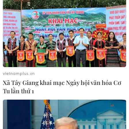
vietnamplus.vn
Xã Tây Giang khai mạc Ngày hội văn hóa Cơ
Tu lần thứ 1
#bóng đá Việt Nam
#Manchester Reds
#Lễ hội Bóng đá Việt Nam - Vương quốc Anh
#trận đấu giao hữu bóng đá
#cầu thủ Manchester United huyền thoại
#kỷ niệm 52 năm quan hệ Việt Nam - Anh