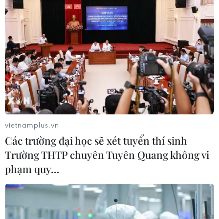
vietnamplus.vn
Các trường đại học sẽ xét tuyển thí sinh
Trường THTP chuyên Tuyên Quang không vi
phạm quy…