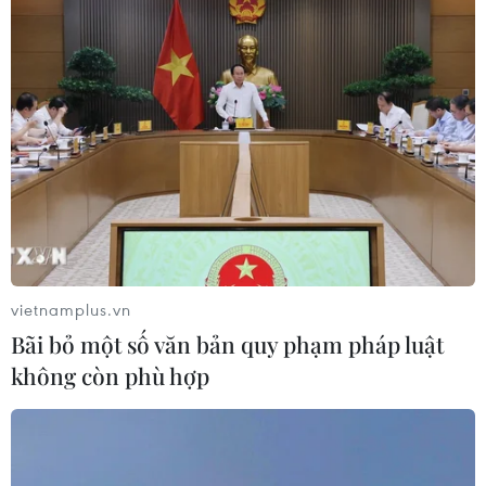
ASEAN Cup 2026: Tuyển Việt Nam
bước vào thử thách lớn nhất
03/08/2026 13:04
Xem trực tiếp Indonesia-Việt Nam tại
ASEAN Cup 2026 trên kênh nào?
03/08/2026 09:21
vietnamplus.vn
Bãi bỏ một số văn bản quy phạm pháp luật
Đội tuyển Việt Nam đặt mục
không còn phù hợp
tiêu 3 điểm, cảnh báo Indonesia
trước giờ G
03/08/2026 07:39