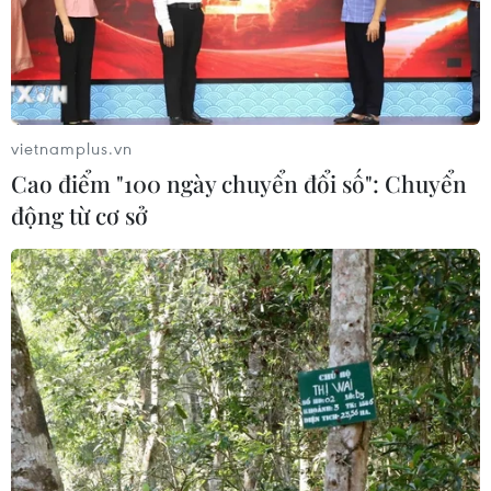
vietnamplus.vn
Cao điểm "100 ngày chuyển đổi số": Chuyển
động từ cơ sở
TIN CÙNG CHUYÊN MỤC
Nhận định Việt Nam vs
Campuchia: Vì sao thầy trò HLV Kim