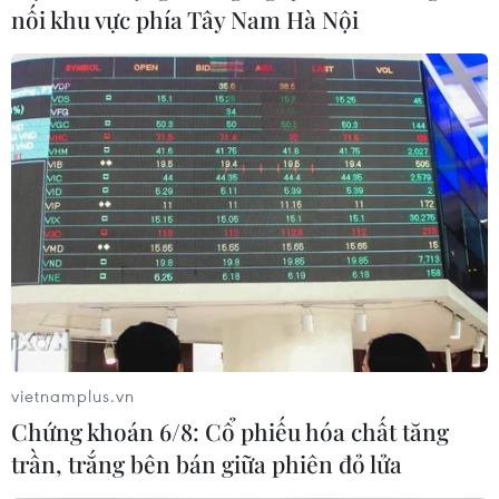
Một nội dung quan trọng của thỏa thuận là dự án
nối khu vực phía Tây Nam Hà Nội
Bundesliga Dream, được thực hiện nhằm nâng cao chất
lượng các Đội tuyển trẻ Việt Nam, hướng đến mục tiêu
đạt nhiều thành công hơn ở đấu trường quốc tế.
vietnamplus.vn
Chứng khoán 6/8: Cổ phiếu hóa chất tăng
trần, trắng bên bán giữa phiên đỏ lửa