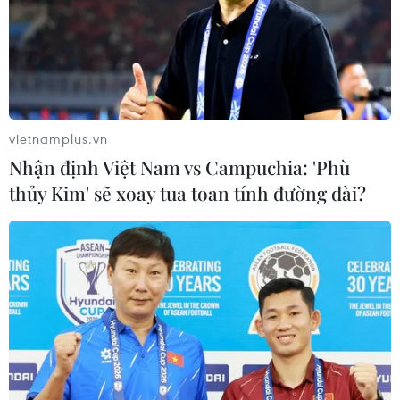
Thúc đẩy hợp tác nghị viện Việt Nam-Anh về
khoa học, công nghệ, đổi mới sáng tạo
Trí thức Việt Nam tại Anh xây dựng cơ sở dữ
liệu chuyên gia đầu tiên
vietnamplus.vn
Nhận định Việt Nam vs Campuchia: 'Phù
thủy Kim' sẽ xoay tua toan tính đường dài?
TIN LIÊN QUAN