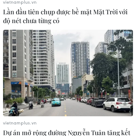
vietnamplus.vn
Lần đầu tiên chụp được bề mặt Mặt Trời với
độ nét chưa từng có
VFF bắt tay cùng Bundesliga nâng cao
chất lượng bóng đá trẻ Việt Nam
vietnamplus.vn
26/02/2025 07:02
Dự án mở rộng đường Nguyễn Tuân tăng kết