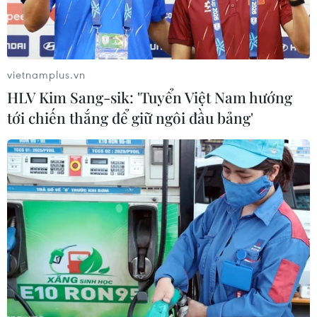
vietnamplus.vn
HLV Kim Sang-sik: 'Tuyển Việt Nam hướng
tới chiến thắng để giữ ngôi đầu bảng'
Việt Nam đăng cai ba giải bóng đá nữ
quốc tế quan trọng trong năm 2025
22/04/2025 09:17
Năm 2025, bóng đá nữ Việt Nam sẽ là chủ nhà của ba
giải đấu quan trọng gồm: Vòng loại Giải vô địch nữ
châu Á 2026; Giải vô địch U19 nữ ĐNA và vòng loại
Giải U20 nữ châu Á 2026.