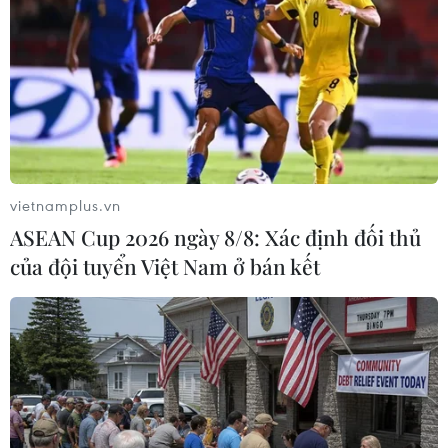
khách đối lập, được áp đặt trước cuộc tổng tuyển cử hồi
tháng Bảy.
vietnamplus.vn
ASEAN Cup 2026 ngày 8/8: Xác định đối thủ
của đội tuyển Việt Nam ở bán kết
Tòa án Campuchia gửi trát bắt giữ quyền