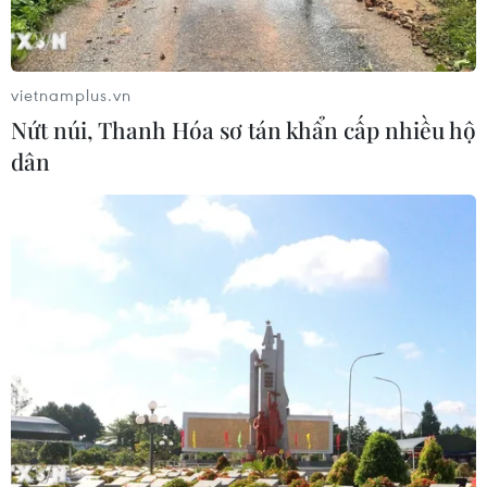
Xem thêm
vietnamplus.vn
Nứt núi, Thanh Hóa sơ tán khẩn cấp nhiều hộ
dân
CƠ QUAN CHỦ QUẢN: THÔNG TẤN XÃ VIỆT NAM
Tổng Biên tập: TRẦN TIẾN DUẨN
Phó Tổng Biên tập: NGUYỄN THỊ TÁM, KHÚC THANH
THỦY
Sở hữu trí tuệ
Quy định sử dụng
RSS
Hỗ trợ
Ngôn ngữ
TTXVN