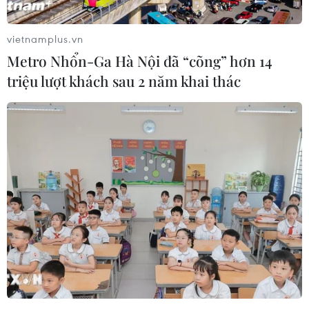
vietnamplus.vn
Metro Nhổn-Ga Hà Nội đã “cõng” hơn 14
triệu lượt khách sau 2 năm khai thác
Campuchia: Thủ lĩnh đối lập Sam Rainsy
tuyên bố rõ thời điểm về nước
16/08/2019 13:20
Ông Sam Rainsy sẽ cùng một số thủ lĩnh lưu vong của
đảng Cứu nguy dân tộc Campuchia trở về Campuchia
vào ngày 9/11 tới, ngày kỷ niệm 66 năm Quốc khánh
Campuchia.