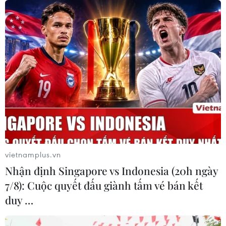
người bị thương
07/08/2026 00:50
Ớt nhập khẩu từ Mexico khiến hàng
trăm người tiêu dùng Mỹ nhiễm
khuẩn Salmonella
07/08/2026 00:43
Bánh xèo tôm nhảy - món ăn phải
thử khi đến Quy Nhơn
vietnamplus.vn
07/08/2026 00:00
Nhận định Singapore vs Indonesia (20h ngày
7/8): Cuộc quyết đấu giành tấm vé bán kết
duy …
Chưa có bằng chứng truyền máu trẻ
giúp chống lão hóa