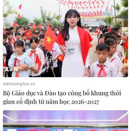
06/08/2026 23:16
Xung đột Israel-Hamas: Ít nhất 300
trẻ em thiệt mạng trong 300 ngày
qua
06/08/2026 22:56
Nước thải từ máy bay có thể giúp
phát hiện sớm nguy cơ đại dịch
vietnamplus.vn
06/08/2026 22:30
Bộ Giáo dục và Đào tạo công bố khung thời
gian cố định từ năm học 2026-2027
Tây Ban Nha: 100 người thiệt mạng
trong vụ vượt biển ồ ạt vào Ceuta
06/08/2026 16:03