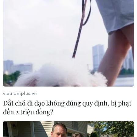
#Campuchia
#Thủ tướng Campuchia
#Hun Sen
#Sam Rainsy
Campuchia
Theo dõi VietnamPlus
vietnamplus.vn
Dắt chó đi dạo không đúng quy định, bị phạt
đến 2 triệu đồng?
TIN LIÊN QUAN