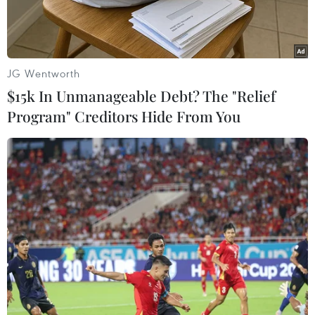
JG Wentworth
$15k In Unmanageable Debt? The "Relief
Program" Creditors Hide From You
Ông Sam Rainsy là thủ lĩnh lưu vong của đảng Cứu nguy Dân
tộc Campuchia. (Nguồn: siamediacentre.org.nz)
Mới đây, truyền thông Campuchia cho biết Thủ
tướng Hun Sen và con rể ngày 20/8 đã chính
thức đệ đơn lên Tòa án thành phố Paris (Pháp),
kiện ông Sam Rainsy về tội công khai phỉ báng
cá nhân.
Ông Sam Rainsy là thủ lĩnh lưu vong của đảng