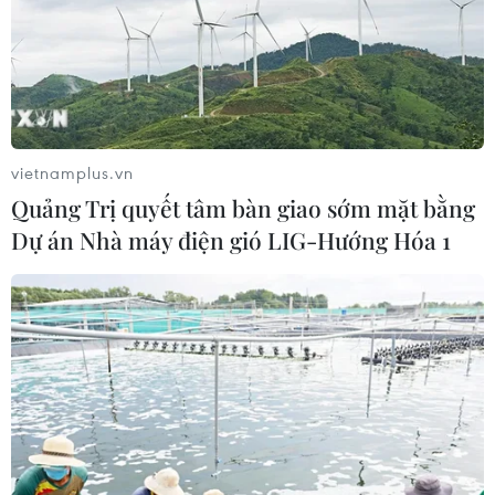
vietnamplus.vn
TIN CÙNG CHUYÊN MỤC
Quảng Trị quyết tâm bàn giao sớm mặt bằng
Dự án Nhà máy điện gió LIG-Hướng Hóa 1
Dắt chó đi dạo không đúng quy
định, bị phạt đến 2 triệu đồng?
08/08/2026 04:16
Thổ Nhĩ Kỳ tăng cường truy quét IS,
bắt giữ hơn 100 nghi phạm
07/08/2026 14:55