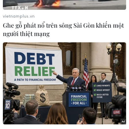
dậy nền kinh tế và khu vực.
Thông tin trên được các chuyên gia đưa ra tại
vietnamplus.vn
buổi tọa đàm “Chủ sở hữu Nhà nước: Hành động
Ghe gỗ phát nổ trên sông Sài Gòn khiến một
và trách nhiệm hậu COVID-19 trường hợp
người thiệt mạng
Vietnam Airlines” do Tổ tư vấn Kinh tế của Thủ
tướng Chính phủ tổ chức vào chiều 13/7.
Không nên dùng từ “giải cứu” với Vietnam
Airlines
Theo ông Dương Trí Thành, Tổng giám đốc
Vietnam Airlines, hãng đang phát triển vững
mạng nhưng dịch COVID-19 đã làm đảo lộn toàn
bộ khi hiện đã lỗ ròng 15.000 tỷ đồng. Nếu áp
dụng chậm lại khấu hao, chính sách về thuế
xăng dầu dự kiến bớt được 2.200 tỷ đồng nên sẽ
lỗ 13.000 tỷ đồng.