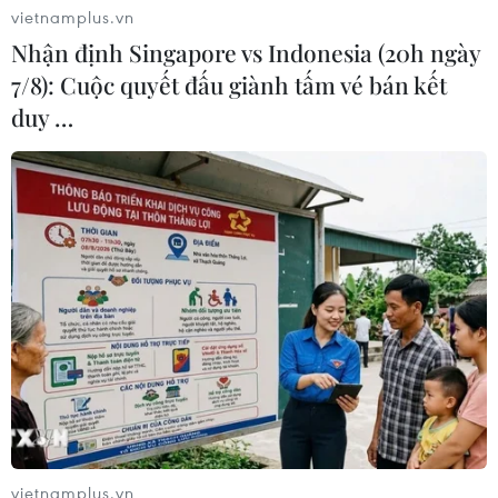
vietnamplus.vn
Nhận định Singapore vs Indonesia (20h ngày
7/8): Cuộc quyết đấu giành tấm vé bán kết
duy …
Nếu không được ‘bơm vốn,’ tháng 8/2020
Vietnam Airlines sẽ hết tiền
12/06/2020 10:42
Việc Nhà nước hỗ trợ cho Vietnam Airlines sau ảnh
hưởng của dịch COVID-19 chính là hỗ trợ cho “đứa con”
của mình do Nhà nước nắm giữ 86% vốn.
vietnamplus.vn