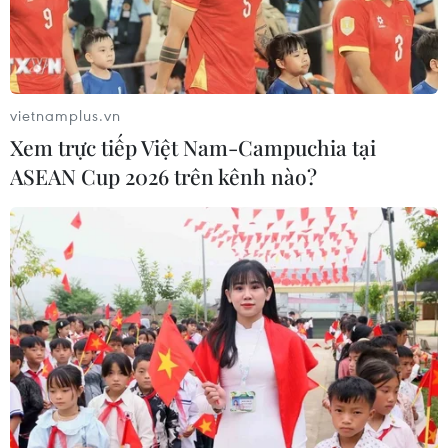
Vietnam Airlines đương đầu và ''vượt bão''
dịch COVID-19 thế nào?
08/05/2020 01:54
Vietnam Airlines đã chủ động triển khai mở lại các tuyến
vietnamplus.vn
bay nội địa đảm bảo đáp ứng nhu cầu vận tải hàng
Xem trực tiếp Việt Nam-Campuchia tại
không của đất nước với vai trò “đi trước mở đường”.
ASEAN Cup 2026 trên kênh nào?