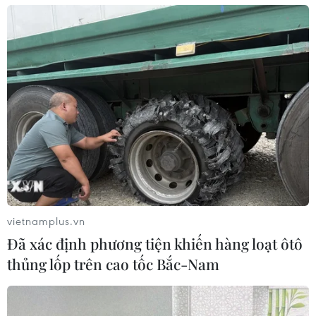
#Vietnam Airlines
#vốn Vietnam Airlines
#dịch COVID-19
#SCIC
#vốn vay ngân hàng
Theo dõi VietnamPlus
vietnamplus.vn
Đã xác định phương tiện khiến hàng loạt ôtô
TIN LIÊN QUAN
thủng lốp trên cao tốc Bắc-Nam