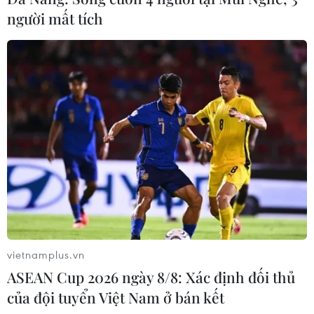
ban Quản lý vốn Nhà nước tại doanh nghiệp
người mất tích
nhằm nghiên cứu, xem xét các giải pháp khó
khăn của SCIC khi đầu tư vốn vào Vietnam
Airlines,” ông Kiên nhấn mạnh./.
(Vietnam+)
vietnamplus.vn
ASEAN Cup 2026 ngày 8/8: Xác định đối thủ
của đội tuyển Việt Nam ở bán kết