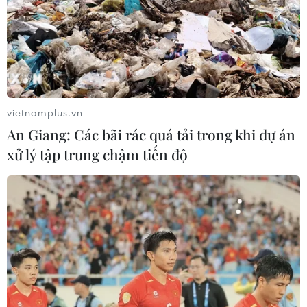
Để vực dậy các hãng hàng không vào giai đoạn này,
đại diện cơ quan Nhà nước cho rằng sự hỗ trợ của
Chính phủ là rất quan trọng nhằm tạo điều kiện cho các
hãng bay có vốn để khôi phục lại các dịch vụ.
vietnamplus.vn
An Giang: Các bãi rác quá tải trong khi dự án
xử lý tập trung chậm tiến độ