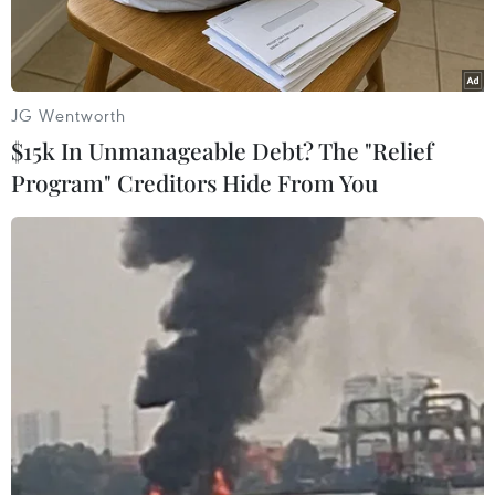
JG Wentworth
$15k In Unmanageable Debt? The "Relief
Program" Creditors Hide From You
Nhà nước cần hỗ trợ vốn để Vietnam Airlines vượt qua khó
khăn do thiệt hại vì dịch COVID-19. (Ảnh: Hoàng
Anh/Vietnam+)
Với tư cách là chủ sở hữu Vietnam Airlines khi
nắm giữ 86% vốn, Nhà nước phải có hành động
và trách nhiệm với các biện pháp hoặc chính
sách tháo gỡ để hãng phục hồi sớm sẽ giúp vực