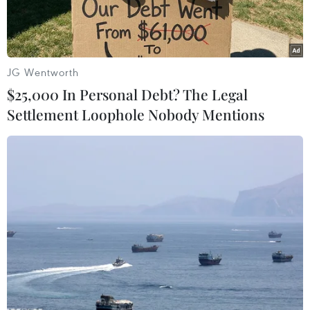
này.
JG Wentworth
$25,000 In Personal Debt? The Legal
Settlement Loophole Nobody Mentions
Lực lượng an ninh kiểm tra khu vực bị đe dọa đánh bom.
(Nguồn: huffingtonpost.ca)
Lực lượng cảnh sát tại nhiều thành phố của
Canada, trong đó có Toronto, Montreal, Calgary,