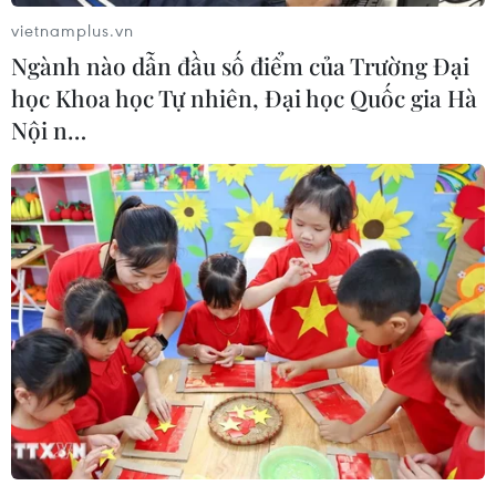
của Mỹ.
vietnamplus.vn
Ngành nào dẫn đầu số điểm của Trường Đại
học Khoa học Tự nhiên, Đại học Quốc gia Hà
Nội n…
Đối tượng nặc danh đe dọa đánh
bom trụ sở Facebook tại Mỹ
12/12/2018 09:15