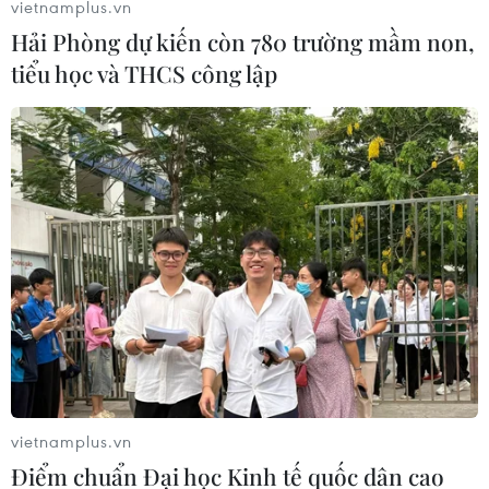
vietnamplus.vn
Ngày 11/12, một đối tượng nặc danh đã gửi lời đe dọa
Hải Phòng dự kiến còn 780 trường mầm non,
đánh bom nhằm vào trụ sở tại thành phố Menlo Park,
tiểu học và THCS công lập
thuộc Vịnh San Francisco, ở bang California của Mỹ.
vietnamplus.vn
Điểm chuẩn Đại học Kinh tế quốc dân cao