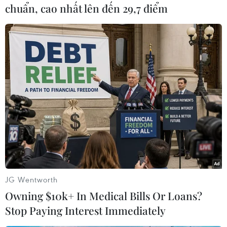
chuẩn, cao nhất lên đến 29,7 điểm
Trong khi đó, cùng ngày, hàng chục cơ quan
trên khắp nước Mỹ cũng đã nhận được thư điện
tử và cuộc gọi điện đe dọa đánh bom, khiến
nhiều tòa nhà phải sơ tán.
Những lời đe dọa này được gửi tới các địa điểm
ở khắp San Francisco, trong đó có Đại học
Washington tại Seattle, hay tại Đại học bang
Pennsylvania. Cảnh sát New York và cảnh sát
Massachusetts cũng đang điều tra các đe dọa
đánh bom tương tự./.
JG Wentworth
(TTXVN/Vietnam+)
Owning $10k+ In Medical Bills Or Loans?
Stop Paying Interest Immediately