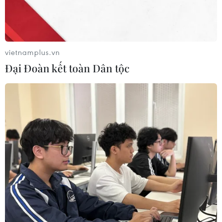
vietnamplus.vn
Đại Đoàn kết toàn Dân tộc
Mỹ: Trụ sở Facebook bị đe dọa đánh bom,
nhân viên sơ tán an toàn
12/12/2018 03:50
Hãng Facebook cho biết đang tiến hành điều tra sau khi
nhận được đe dọa đánh bom nhằm trụ sở tại thành phố
Menlo Park, thuộc Vịnh San Francisco, ở bang California