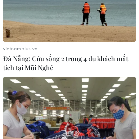
vietnamplus.vn
Đà Nẵng: Cứu sống 2 trong 4 du khách mất
tích tại Mũi Nghê
TIN CÙNG CHUYÊN MỤC
Australia điều tra vụ hai máy bay suýt
va chạm tại sân bay Sydney