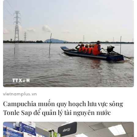
21/04/2022 06:52
Do muốn có nhiều tiền để tiêu xài, trả nợ, đóng tiền
ngân hàng…, bị can Trần Đăng Khoa đã sử dụng giấy
tờ đất không phải của mình bán cho người khác hay thế
chấp cho ngân hàng với số tiền 180 tỷ đồng.
vietnamplus.vn
Campuchia muốn quy hoạch lưu vực sông
Tonle Sap để quản lý tài nguyên nước