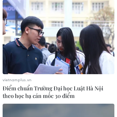
cho thuê các giấy tờ cá nhân có liên quan như
căn cước công dân, giấy chứng minh nhân dân,
sổ hộ khẩu, thẻ ngân hàng, không nhận chuyển
khoản ngân hàng hoặc nhận tiền chuyển khoản
của các ngân hàng cho người không quen biết.
Trường hợp có nghi ngờ về hoạt động lừa đảo
chiếm đoạt tài sản thì kịp thời thông báo cho cơ
quan công an nơi gần nhất để được tiếp nhận
và hướng dẫn giải quyết./.
(Vietnam+)
vietnamplus.vn
Điểm chuẩn Trường Đại học Luật Hà Nội
theo học bạ cán mốc 30 điểm