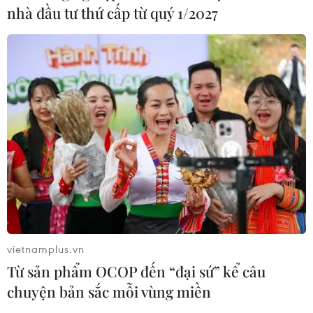
người khác, sau đó không có khả năng trả nợ
nhà đầu tư thứ cấp từ quý 1/2027
vietnamplus.vn
Cà Mau: Bắt đối tượng vay mượn, lừa đảo
Từ sản phẩm OCOP đến “đại sứ” kể câu
chuyện bản sắc mỗi vùng miền
chiếm đoạt hàng chục tỷ đồng