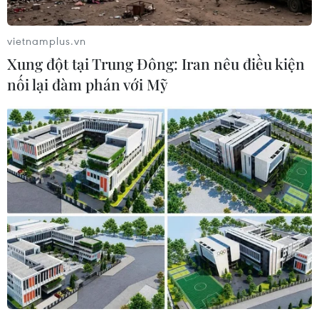
vietnamplus.vn
Xung đột tại Trung Đông: Iran nêu điều kiện
nối lại đàm phán với Mỹ
Vĩnh Long: Cựu trụ trì chùa lừa đảo 67 tỷ
đồng lĩnh án tù chung thân
14/04/2022 13:54
Từ năm 2015 đến năm 2020, Phạm Văn Cung và đồng
bọn đã vay của 4 người phụ nữ ngụ tại Thành phố Hồ
Chí Minh, Hà Nội, Hưng Yên và chiếm đoạt của họ tổng
số tiền hơn 77 tỷ đồng.