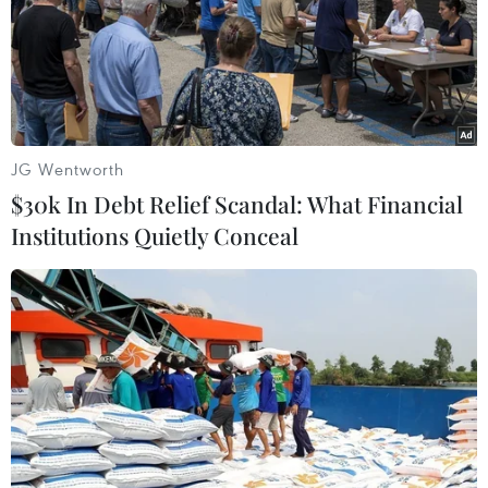
TIN LIÊN QUAN
JG Wentworth
$30k In Debt Relief Scandal: What Financial
Institutions Quietly Conceal
Chiếm tài khoản Facebook, giả danh
người thân để lừa đảo chuyển tiền
19/03/2021 09:29
Hai đối tượng chiếm đoạt tài khoản Facebook người