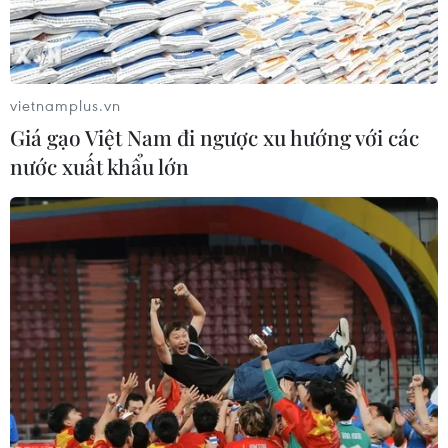
thân của anh Lê Hoàng Bảo Lâm đang ở nước ngoài,
yêu cầu anh Lâm nhập thông tin tài khoản, mã OTP vào
một đường link rồi chiếm đoạt tiền.
vietnamplus.vn
Giá gạo Việt Nam đi ngược xu hướng với các
nước xuất khẩu lớn
Hacker rao bán cách chiếm đoạt tài khoản