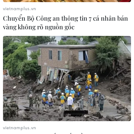
vietnamplus.vn
Chuyển Bộ Công an thông tin 7 cá nhân bán
vàng không rõ nguồn gốc
TIN CÙNG CHUYÊN MỤC
Xây dựng hành lang pháp lý để tháo
gỡ điểm nghẽn, đưa công nghiệp văn
hóa phát triển
09/08/2026 05:26
Chuyển Bộ Công an thông tin 7 cá
nhân bán vàng không rõ nguồn gốc
vietnamplus.vn
08/08/2026 14:37