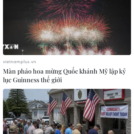
#"tích xanh" cho tài khoản
#chiếm đoạt tài sản
#chiếm đoạt tài khoản Facebook
Tp. Hồ Chí Minh
vietnamplus.vn
Màn pháo hoa mừng Quốc khánh Mỹ lập kỷ
lục Guinness thế giới
Theo dõi VietnamPlus