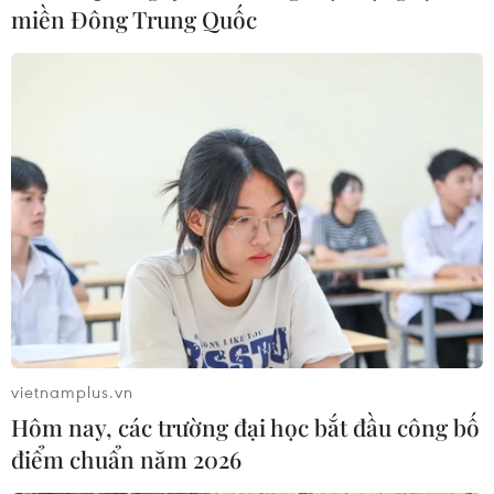
miền Đông Trung Quốc
Hà Nội: Tạm giam kẻ giả mạo tài khoản
Zalo, Facebook để lừa đảo
10/02/2022 14:02
Nguyễn Văn Hoan lập tài khoản giả mạo có thông tin
giống những người thường đăng ảnh đi du lịch, kết bạn
với những người trong danh sách bạn bè của họ để lừa
gửi tiền qua tài khoản ngân hàng.
vietnamplus.vn
Hôm nay, các trường đại học bắt đầu công bố
điểm chuẩn năm 2026