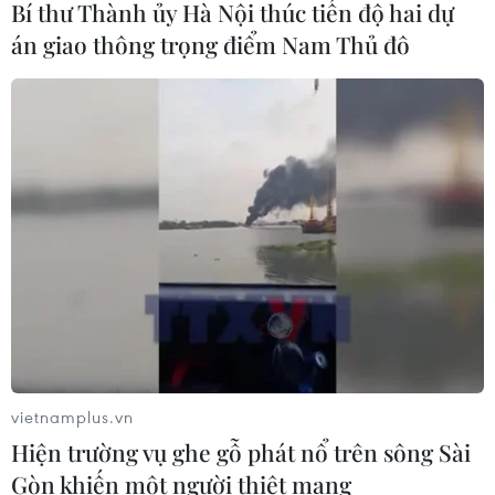
Bí thư Thành ủy Hà Nội thúc tiến độ hai dự
án giao thông trọng điểm Nam Thủ đô
Khởi tố thêm 6 đối tượng vụ lập
khống hồ sơ bảo hiểm y tế ở Đắk Lắk
05/08/2026 14:55
Vận chuyển quá cảnh hàng giả và
xâm phạm sở hữu trí tuệ diễn biến
phức tạp
05/08/2026 13:44
24 năm tù cho đôi vợ chồng tổ chức
vietnamplus.vn
“bay lắc” trong quán karaoke
Hiện trường vụ ghe gỗ phát nổ trên sông Sài
05/08/2026 13:41
Gòn khiến một người thiệt mạng