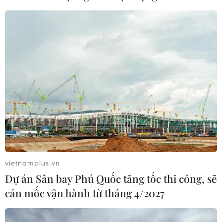
Xem thêm
CƠ QUAN CHỦ QUẢN: THÔNG TẤN XÃ VIỆT NAM
Tổng Biên tập: TRẦN TIẾN DUẨN
Phó Tổng Biên tập: NGUYỄN THỊ TÁM, KHÚC THANH
THỦY
vietnamplus.vn
Dự án Sân bay Phú Quốc tăng tốc thi công, sẽ
Sở hữu trí tuệ
Quy định sử dụng
cán mốc vận hành từ tháng 4/2027
RSS
Hỗ trợ
Ngôn ngữ
TTXVN