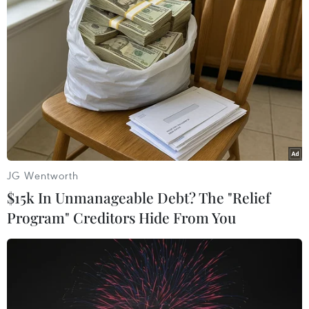
tại Điều 290, Bộ luật Hình sự năm 2015 (sửa đổi,
bổ sung năm 2017).
Cơ quan Cảnh sát điều tra, Công an quận Bình
Thạnh đang tiếp tục mở rộng điều tra vụ án,
củng cố tài liệu, chứng cứ, xử lý theo quy định
của pháp luật./.
(TTXVN/Vietnam+)
JG Wentworth
$15k In Unmanageable Debt? The "Relief
Program" Creditors Hide From You