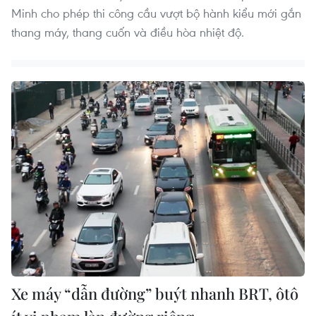
Minh cho phép thi công cầu vượt bộ hành kiểu mới gắn
thang máy, thang cuốn và điều hòa nhiệt độ.
Xe máy “dẫn đường” buýt nhanh BRT, ôtô