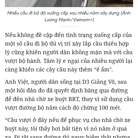
Nhiều cầu đi bộ đã xuống cấp sau nhiều năm xây dựng (Ảnh:
Lương Mạnh/Vietnam+)
Nếu không đề cập đến tình trạng xuống cấp của
một số cầu đi bộ thì vị trí xây lắp cầu thiếu hợp
lý cũng khiến người dân không mặn mà với cầu
vượt bộ hành. Tâm lý e ngại của nhiều người lại
càng khiến các cây cầu này thêm “ế ẩm".
Anh Việt, người dân sống tại D3 Giảng Võ, sau
một hồi đắn đo đã quyết định băng qua đường
để đến nhà chờ xe buýt BRT, thay vì sử dụng cầu
vượt đường bộ nằm cách đó chừng 100 mét.
“Cầu vượt ở đây nếu để phục vụ cho nhà chờ xe
buýt này, tôi thấy hơi bất tiện vì nó nằm ở quá
xa. Đi tắt sang đường thì nguy hiểm thật nhưng