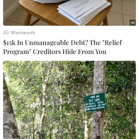
JG Wentworth
$15k In Unmanageable Debt? The "Relief
Program" Creditors Hide From You
Martin Sorrell, CEO của tập đoàn WPP. (Nguồn: Getty Images)
Là CEO của WPP, một trong những tập đoàn
quảng cáo lớn nhất thế giới, không thể đếm hết
những cuộc phỏng vấn mà Martin Sorrell đã trả