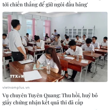
cho đất nước.
tới chiến thắng để giữ ngôi đầu bảng'
vietnamplus.vn
EU cáo buộc Facebook gian dối
Vụ chuyên Tuyên Quang: Thu hồi, huỷ bỏ
trong vụ mua lại WhatsApp
giấy chứng nhận kết quả thi đã cấp
21/12/2016 07:57