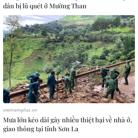
dân bị lũ quét ở Mường Than
vietnamplus.vn
Mưa lớn kéo dài gây nhiều thiệt hại về nhà ở,
giao thông tại tỉnh Sơn La