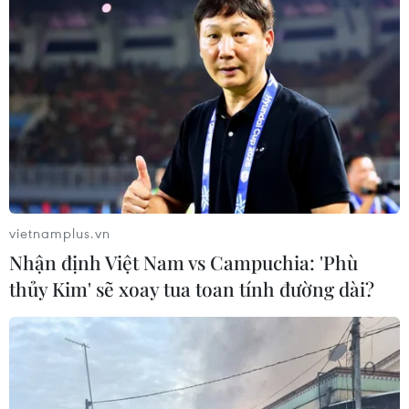
Facebook tăng gấp đôi lợi nhuận trong
Quý IV năm 2016
02/02/2017 05:05
Facebook tiếp tục chứng tỏ thế dẫn đầu trong lĩnh vực
kinh doanh mạng xã hội khi thông báo lợi nhuận tăng
gấp đôi trong quý cuối cùng của năm 2016.
vietnamplus.vn
Nhận định Việt Nam vs Campuchia: 'Phù
thủy Kim' sẽ xoay tua toan tính đường dài?