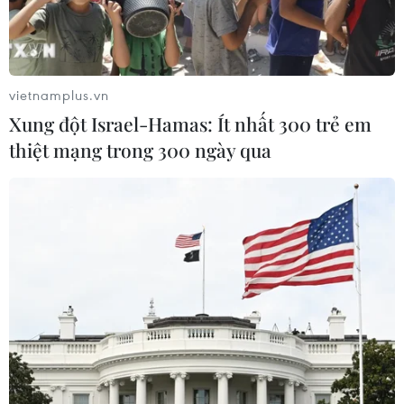
vietnamplus.vn
Xung đột Israel-Hamas: Ít nhất 300 trẻ em
thiệt mạng trong 300 ngày qua
#Máy tính cá nhân
#Tập đoàn quảng cáo WPP
#Martin Sorrell
#Google
#Facebook
#Amazon
#tin tức
#tin tức mới nhất
#tin tức 24h
#tin tức mới nhất trong ngày
#tin tức thời sự
#tin tức hot
#tin tức an ninh
#tin tức hot
#an ninh
#an ninh nghệ an
#thời sự
#thời sự hôm nay
#bản tin thời sự
#tội phạm
#truy nã