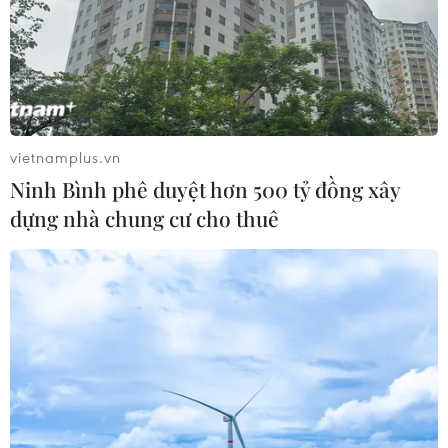
05/08/2026 14:59
Foxconn đạt doanh thu cao kỷ lục
nhờ nhu cầu mạnh đối với AI
vietnamplus.vn
05/08/2026 13:41
Ninh Bình phê duyệt hơn 500 tỷ đồng xây
dựng nhà chung cư cho thuê
Hãng Walt Disney ký thỏa thuận
chưa từng có tiền lệ với TikTok
05/08/2026 13:31
Cảng hàng không Quảng Trị tăng
tốc, hướng tới mục tiêu khai thác