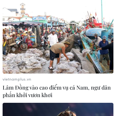
Facebook có thể sẽ phải mất hàng trăm triệu đôla do gã
khổng gồ Mỹ này vừa bị Ủy ban châu Âu EC cáo buộc
cung cấp thông tin sai lệch liên quan tới vụ mua lại
WhatsApp.
vietnamplus.vn
Lâm Đồng vào cao điểm vụ cá Nam, ngư dân
phấn khởi vươn khơi