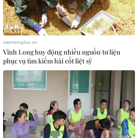
Xem thêm
vietnamplus.vn
Vĩnh Long huy động nhiều nguồn tư liệu
phục vụ tìm kiếm hài cốt liệt sỹ
CƠ QUAN CHỦ QUẢN: THÔNG TẤN XÃ VIỆT NAM
Tổng Biên tập: TRẦN TIẾN DUẨN
Phó Tổng Biên tập: NGUYỄN THỊ TÁM, KHÚC THANH
THỦY
Sở hữu trí tuệ
Quy định sử dụng
RSS
Hỗ trợ