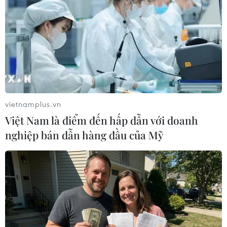
ngoại nhưng cấm xuất cảnh khỏi Pháp
29/08/2024 02:52
Nhà sáng lập, CEO Telegram Pavel Durov sẽ được tại
ngoại sau khi nộp bảo lãnh 5 triệu euro (khoảng 5,5
triệu USD) nhưng ông bị cấm xuất cảnh khỏi Pháp, phải
trình diện tại đồn cảnh sát 2 lần/tuần.
vietnamplus.vn
Việt Nam là điểm đến hấp dẫn với doanh
nghiệp bán dẫn hàng đầu của Mỹ