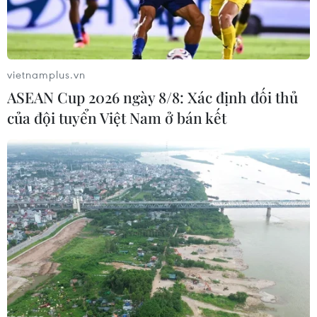
vietnamplus.vn
ASEAN Cup 2026 ngày 8/8: Xác định đối thủ
của đội tuyển Việt Nam ở bán kết
UAE đề nghị bảo hộ lãnh sự cho nhà sáng
lập Telegram
27/08/2024 23:55
UAE đã đề nghị bảo hộ lãnh sự cho nhà sáng lập mạng
xã hội Telegram Pavel Durov, người vừa bị bắt giữ tại
Pháp với cáo buộc không ngăn chặn tội phạm trên ứng
dụng này.