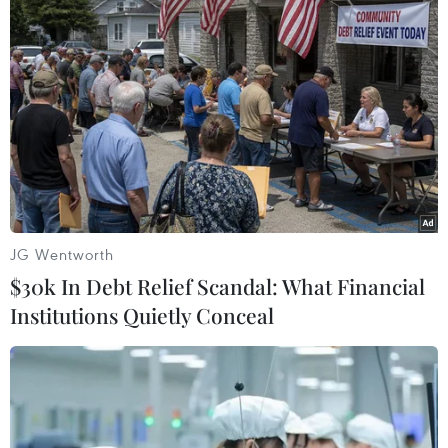
TIN LIÊN QUAN
JG Wentworth
$30k In Debt Relief Scandal: What Financial
Institutions Quietly Conceal
Nhà sáng lập kiêm CEO Telegram được tại