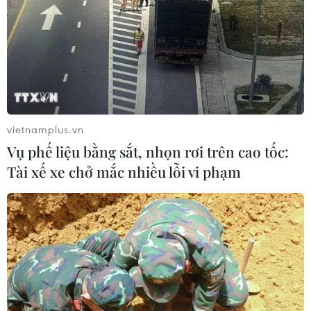
06/08/2026 15:57
Italy và Hy Lạp trở thành điểm nóng
của virus Tây sông Nile
06/08/2026 13:24
vietnamplus.vn
Vụ phế liệu bằng sắt, nhọn rơi trên cao tốc:
Bão Dolphin hướng vào miền Đông
Tài xế xe chở mắc nhiều lỗi vi phạm
Trung Quốc, cảnh báo mưa lớn trên
diện rộng
06/08/2026 08:36
Làn sóng tấn công mạng nhằm vào
các quỹ đầu cơ lớn của Mỹ
06/08/2026 06:47