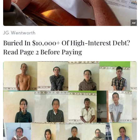
JG Wentworth
Buried In $10,000+ Of High-Interest Debt?
Read Page 2 Before Paying
Ông Pavel Durov, người sáng lập kiêm Giám đốc điều hành
Telegram. (Nguồn: Ary News)
Ngày 28/8, Pháp chính thức buộc tội ông Pavel
Durov, người sáng lập kiêm Giám đốc điều hành
Telegram, về một loạt vi phạm liên quan ứng
dụng nhắn tin này. Ông Durov được tự do đi lại
tại Pháp nhưng bị cấm xuất cảnh.