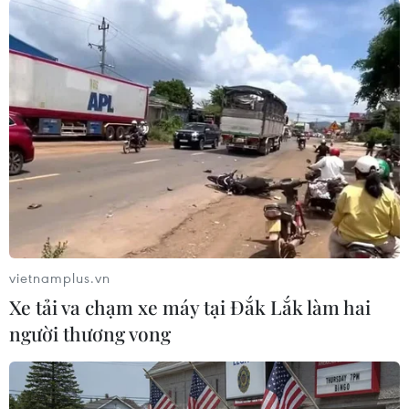
#Telegram
#Pavel Durov
Pháp
vietnamplus.vn
Xe tải va chạm xe máy tại Đắk Lắk làm hai
người thương vong
Theo dõi VietnamPlus