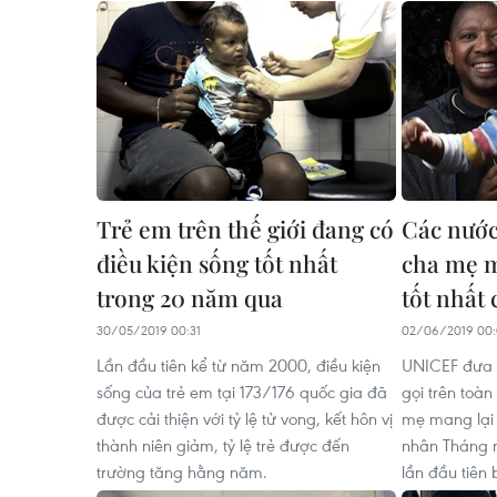
Trẻ em trên thế giới đang có
Các nước
điều kiện sống tốt nhất
cha mẹ m
trong 20 năm qua
tốt nhất
30/05/2019 00:31
02/06/2019 00
Lần đầu tiên kể từ năm 2000, điều kiện
UNICEF đưa r
sống của trẻ em tại 173/176 quốc gia đã
gọi trên toàn
được cải thiện với tỷ lệ tử vong, kết hôn vị
mẹ mang lại 
thành niên giảm, tỷ lệ trẻ được đến
nhân Tháng n
trường tăng hằng năm.
lần đầu tiên