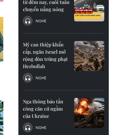
từ đêm nay, cuối tuần
chuyển nắng nóng
NGHE
Mỹ can thiệp khẩn
cấp, ngăn Israel mở
rộng đòn trừng phạt
Hezbollah
NGHE
Nga thông báo tấn
công căn cứ ngầm
của Ukraine
NGHE