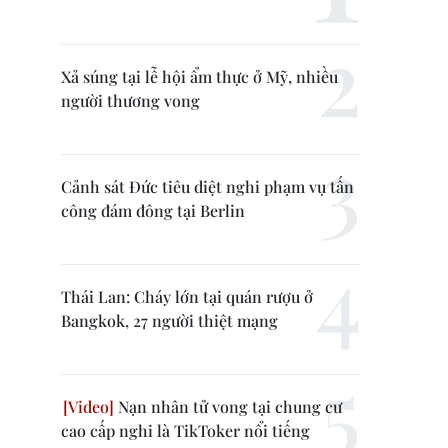
Xả súng tại lễ hội ẩm thực ở Mỹ, nhiều
người thương vong
Cảnh sát Đức tiêu diệt nghi phạm vụ tấn
công đám đông tại Berlin
Thái Lan: Cháy lớn tại quán rượu ở
Bangkok, 27 người thiệt mạng
Nạn nhân tử vong tại chung cư
cao cấp nghi là TikToker nổi tiếng