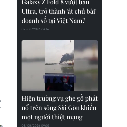
Galaxy Z Fold 8 vượt bản
Ultra, trở thành 'át chủ bài'
doanh số tại Việt Nam?
09/08/2026 04:14
Hiện trường vụ ghe gỗ phát
ã
nổ trên sông Sài Gòn khiến
o
một người thiệt mạng
08/08/2026 09:03