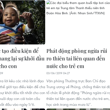
 tạo điều kiện để
Phát động phòng ngừa rủi
ang lại sự khởi đầu
ro thiên tai liên quan đến
 cho con
nước cho trẻ em
:09
03/06/2019 04:27
a lời kêu các nhà lãnh đạo
Văn phòng Thường trực Ban Chỉ đạo
 thế giới tạo điều kiện để cha
Trung ương về Phòng, chống thiên tai đ
sự khởi đầu tốt nhất cho con
tổ chức lễ phát động “Phòng ngừa rủi r
uôi dạy con cái toàn cầu
thiên tai liên quan đến nước cho trẻ em,
 bắt đầu vào ngày 1/6.
học sinh trong mùa mưa lũ”.