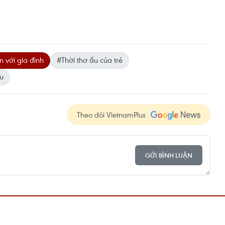
n với gia đình
#Thời thơ ấu của trẻ
ấu
Theo dõi VietnamPlus
GỬI BÌNH LUẬN