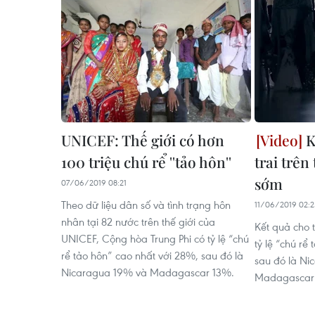
UNICEF: Thế giới có hơn
K
100 triệu chú rể ''tảo hôn''
trai trên
sớm
07/06/2019 08:21
Theo dữ liệu dân số và tình trạng hôn
11/06/2019 02:2
nhân tại 82 nước trên thế giới của
Kết quả cho 
UNICEF, Cộng hòa Trung Phi có tỷ lệ “chú
tỷ lệ “chú rể
rể tảo hôn” cao nhất với 28%, sau đó là
sau đó là Ni
Nicaragua 19% và Madagascar 13%.
Madagascar