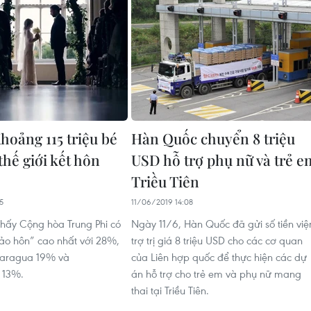
hoảng 115 triệu bé
Hàn Quốc chuyển 8 triệu
 thế giới kết hôn
USD hỗ trợ phụ nữ và trẻ e
Triều Tiên
5
11/06/2019 14:08
thấy Cộng hòa Trung Phi có
Ngày 11/6, Hàn Quốc đã gửi số tiền việ
 tảo hôn” cao nhất với 28%,
trợ trị giá 8 triệu USD cho các cơ quan
caragua 19% và
của Liên hợp quốc để thực hiện các dự
 13%.
án hỗ trợ cho trẻ em và phụ nữ mang
thai tại Triều Tiên.