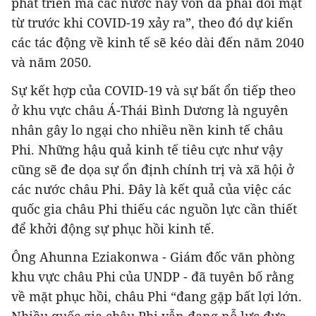
phát triển mà các nước này vốn đã phải đối mặt
từ trước khi COVID-19 xảy ra”, theo đó dự kiến
các tác động về kinh tế sẽ kéo dài đến năm 2040
và năm 2050.
Sự kết hợp của COVID-19 và sự bất ổn tiếp theo
ở khu vực châu Á-Thái Bình Dương là nguyên
nhân gây lo ngại cho nhiều nền kinh tế châu
Phi. Những hậu quả kinh tế tiêu cực như vậy
cũng sẽ đe dọa sự ổn định chính trị và xã hội ở
các nước châu Phi. Đây là kết quả của việc các
quốc gia châu Phi thiếu các nguồn lực cần thiết
để khởi động sự phục hồi kinh tế.
Ông Ahunna Eziakonwa - Giám đốc văn phòng
khu vực châu Phi của UNDP - đã tuyên bố rằng
về mặt phục hồi, châu Phi “đang gặp bất lợi lớn.