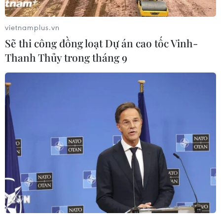
mất. Nợ quốc gia đã vượt 100% tổng sản phẩm
quốc nội (GDP).
vietnamplus.vn
Trên thực tế, khi các chính phủ ở khắp nơi trên
Sẽ thi công đồng loạt Dự án cao tốc Vinh-
thế giới đang vay nợ, chi tiêu và điều tiết ở quy
Thanh Thủy trong tháng 9
mô chưa từng có, việc hiểu sâu hơn về tiến trình
ra quyết định kinh tế là cần thiết để đẩy nhanh
quá trình phục hồi và tránh rủi ro trong dài hạn.
Đó là lý do tại sao hướng dẫn mới của Bộ Tài
chính Anh về việc ra quyết định đối với những
thay đổi rất được hoan nghênh và tại sao các bộ
tài chính của các quốc gia khác nên noi gương
Anh.
Trong một nghiên cứu gần đây dành cho Cơ
quan điều hành quy định của Anh, người ta
nhận thấy rằng trong khi các tổ chức chính sách