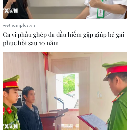
đồng đều trên toàn cầu, trong đó các nền kinh tế mới
nổi được kỳ vọng sẽ dẫn đầu xu hướng.
vietnamplus.vn
Ca vi phẫu ghép da đầu hiếm gặp giúp bé gái
phục hồi sau 10 năm
Năm 2020: ‘Bức tranh’ kinh tế-xã hội Việt