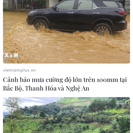
#Kinh tế Anh
#Chính sách kinh tế
#kinh tế nhiên liệu hóa
#công nghiệp phần mềm
#Kinh tế toàn cầu
#Khí thải
#Biến đổi khí hậu
Theo dõi VietnamPlus
vietnamplus.vn
Cảnh báo mưa cường độ lớn trên 100mm tại
Bắc Bộ, Thanh Hóa và Nghệ An
TIN LIÊN QUAN