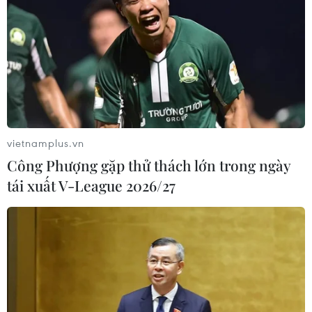
Người dân xếp hàng bên ngoài trung tâm giới thiệu việc làm ở
vietnamplus.vn
London, Anh. (Ảnh: AFP/TTXV)
Công Phượng gặp thử thách lớn trong ngày
Sự hiểu biết mới này, dựa trên các khái niệm về
tái xuất V-League 2026/27
tiến hóa, chứ không phải cơ học cổ điển (dựa
vào lý thuyết chuyển động của Newton), có thể
vượt ra ngoài việc phân bổ các nguồn lực khan
hiếm để tạo ra những cái mới.
Nó công nhận rằng sự đổi mới, tăng trưởng và
chuyển đổi luôn diễn ra; tùy thuộc vào nhà