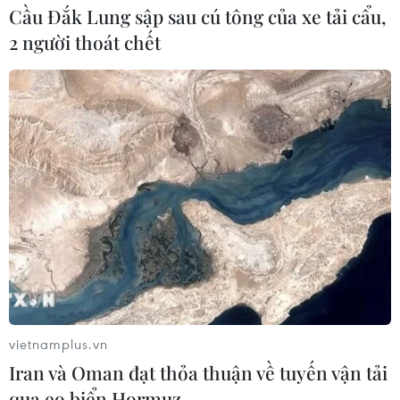
Cầu Đắk Lung sập sau cú tông của xe tải cẩu,
2 người thoát chết
Triển vọng kinh tế, tài chính và tiền tệ thế
giới trong năm 2021
28/12/2020 09:06
Dự báo cho rằng kịch bản khả quan nhất là dịch viêm
đường hô hấp cấp COVID-19 được kiểm soát vào năm
2021, nền kinh tế, thương mại toàn cầu và chi tiêu của
người tiêu dùng sẽ phục hồi.
vietnamplus.vn
Iran và Oman đạt thỏa thuận về tuyến vận tải
qua eo biển Hormuz