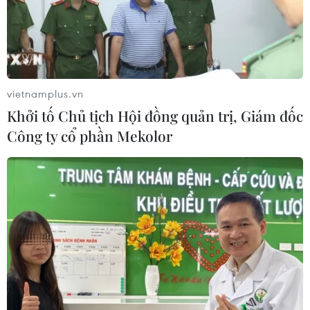
vietnamplus.vn
Khởi tố Chủ tịch Hội đồng quản trị, Giám đốc
Công ty cổ phần Mekolor
Dự báo thế giới năm 2021: Năm của các
nền kinh tế mới nổi
25/12/2020 10:06
Năm 2021 được dự báo là năm của sự phục hồi hậu
dịch COVID-19, tuy nhiên quá trình này sẽ diễn ra không