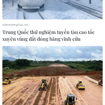
vietnamplus.vn
Trung Quốc thử nghiệm tuyến tàu cao tốc
xuyên vùng đất đóng băng vĩnh cửu
Các cửa hàng đóng cửa do dịch COVID-19 tại New Orleans,
bang Louisiana, Mỹ ngày 23/4/2020. (Ảnh: AFP/TTXVN)
Theo trang mạng project-syndicate.org, nước
Anh đang bước vào thời kỳ suy thoái nghiêm
trọng nhất. Hàng triệu việc làm có nguy cơ biến