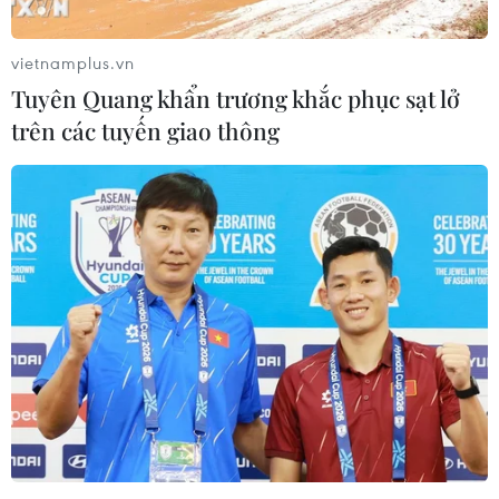
mới sẽ tạo ra các tài sản mắc kẹt mới và làm
tăng nguy cơ mất việc làm trong tương lai.
vietnamplus.vn
Tuyên Quang khẩn trương khắc phục sạt lở
trên các tuyến giao thông
Khói bốc lên từ một nhà máy ở Berre-l Etang, Pháp. (Ảnh:
AFP/TTXVN)
Ngược lại, những công ty đầu tư chiến lược vào