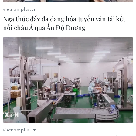
vietnamplus.vn
Nga thúc đẩy đa dạng hóa tuyến vận tải kết
Xem thêm
nối châu Á qua Ấn Độ Dương
CƠ QUAN CHỦ QUẢN: THÔNG TẤN XÃ VIỆT NAM
Tổng Biên tập: TRẦN TIẾN DUẨN
Phó Tổng Biên tập: NGUYỄN THỊ TÁM, KHÚC THANH
THỦY
Sở hữu trí tuệ
Quy định sử dụng
vietnamplus.vn
RSS
Hỗ trợ