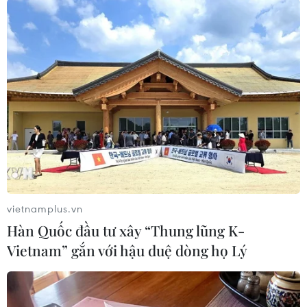
Chính phủ Colombia bắt
đầu đàm phán với nhóm
vũ trang Segunda
Marquetalia
Chính phủ Colombia thời gian gần đây đã nỗ lực
thúc đẩy đối thoại hòa bình với các nhóm vũ trang
tại quốc gia Nam Mỹ này nhằm chấm dứt hoàn
toàn các cuộc xung đột kéo dài suốt 6 thập kỷ
qua.
vietnamplus.vn
(TTXVN/Vietnam+)
Hàn Quốc đầu tư xây “Thung lũng K-
Vietnam” gắn với hậu duệ dòng họ Lý