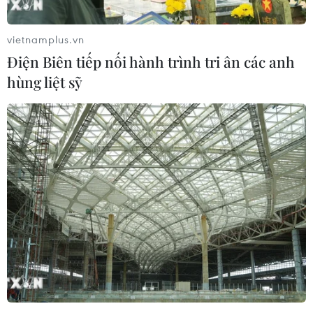
vietnamplus.vn
Điện Biên tiếp nối hành trình tri ân các anh
hùng liệt sỹ
Chính phủ Colombia và nhóm vũ trang
ELN tiếp tục đàm phán hòa bình
11/04/2024 06:45
Trưởng đoàn đàm phán của Chính phủ Colombia cho
biết hy vọng đến ngày 22/4 tới, Chính phủ và nhóm vũ
trang Quân đội Giải phóng Quốc gia (ELN) sẽ có quyết
định tạo ra những tiến triển mới.