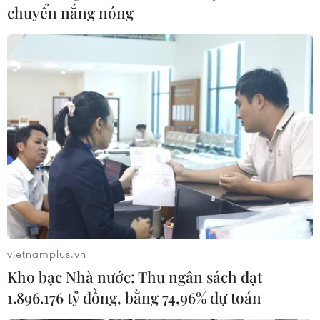
chuyển nắng nóng
vietnamplus.vn
Kho bạc Nhà nước: Thu ngân sách đạt
1.896.176 tỷ đồng, bằng 74,96% dự toán