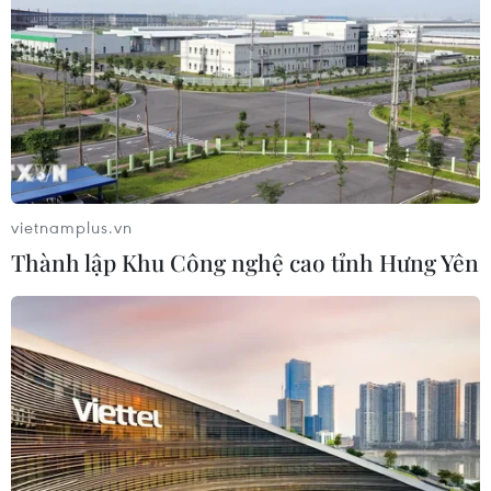
và phế liệu vonfram trong một năm
05/08/2026 06:53
Brazil hạ cấp quan hệ với Argentina,
căng thẳng ngoại giao với Mỹ
05/08/2026 03:55
vietnamplus.vn
Thành lập Khu Công nghệ cao tỉnh Hưng Yên
Mỹ dự chi thêm 1,4 tỷ USD cho hoạt
động của Vệ binh Quốc gia
05/08/2026 03:26
Báo Argentina nói ngành vật liệu
công nghệ cao Việt Nam "hút" đầu tư