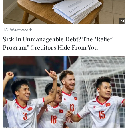
2016, đứng đầu.
JG Wentworth
$15k In Unmanageable Debt? The "Relief
Program" Creditors Hide From You
Phái đoàn của Chính phủ Colombia. (Nguồn: Elespectador)
Chính phủ Colombia ngày 24/6 đã bắt đầu vòng
đàm phán mới tại Caracas (Venezuela) với
nhóm Segunda Marquetalia, tách ra từ Lực
lượng vũ trang cách mạng Colombia (FARC).
Đây là cuộc đàm phán thứ 3 được tiến hành