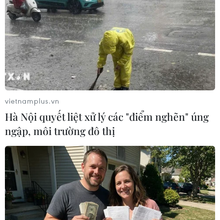
TIN LIÊN QUAN
vietnamplus.vn
Hà Nội quyết liệt xử lý các "điểm nghẽn" úng
ngập, môi trường đô thị