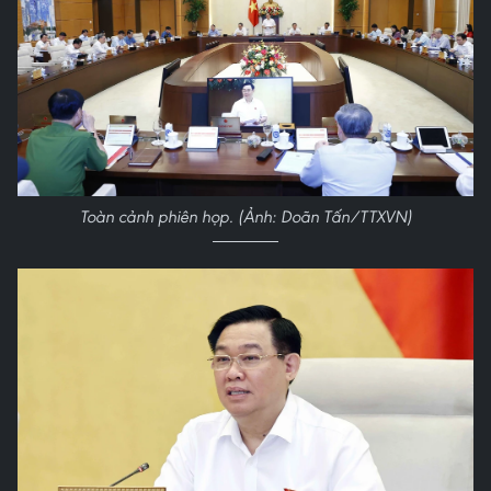
Toàn cảnh phiên họp. (Ảnh: Doãn Tấn/TTXVN)