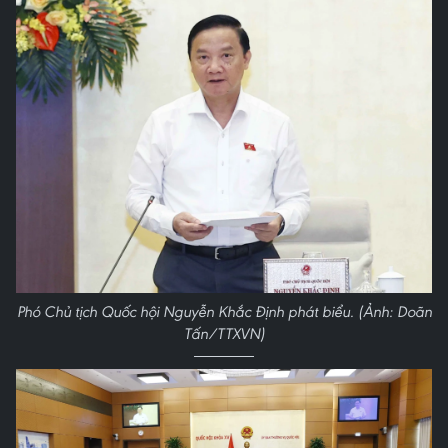
Phó Chủ tịch Quốc hội Nguyễn Khắc Định phát biểu. (Ảnh: Doãn
Tấn/TTXVN)