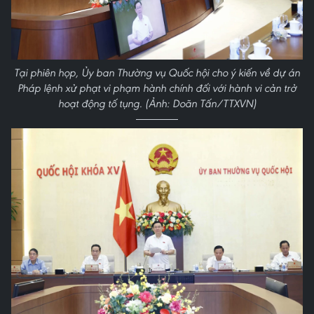
Tại phiên họp, Ủy ban Thường vụ Quốc hội cho ý kiến về dự án
Pháp lệnh xử phạt vi phạm hành chính đối với hành vi cản trở
hoạt động tố tụng. (Ảnh: Doãn Tấn/TTXVN)