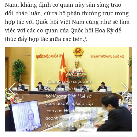
Nam; khẳng định cơ quan này sẵn sàng trao
đổi, thảo luận, cử ra bộ phận thường trực trong
hợp tác với Quốc hội Việt Nam cũng như sẽ làm
việc với các cơ quan của Quốc hội Hoa Kỳ để
thúc đẩy hợp tác giữa các bên./.
Quang cảnh cuộc làm
việc giữa Chủ tịch Quốc
hội Vương Đình Huệ và
Đoàn doanh nghiệp cấp
cao của Hội đồng kinh
doanh Hoa Kỳ- ASEAN.
(Ảnh: Doãn Tấn/TTXVN)