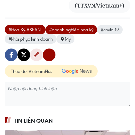
(TTXVN/Vietnam+)
#Hoa Kỳ-ASEAN.
#doanh nghiệp hoa kỳ
#covid 19
#khôi phục kinh doanh
Mỹ
Theo dõi VietnamPlus
TIN LIÊN QUAN