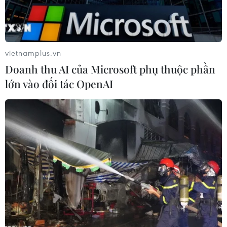
vietnamplus.vn
Doanh thu AI của Microsoft phụ thuộc phần
lớn vào đối tác OpenAI
Liên quân Mobile. (Nguồn: 9gate.net)
Thể thao điện tử là một nhánh của thể thao số.
Một vài năm trở lại đây, khái niệm thể thao điện
tử đã từng bước định hình trong đời sống xã
hội, không chỉ trên thế giới mà ở Việt Nam cũng
phát triển mạnh mẽ. Tuy nhiên, đa phần người