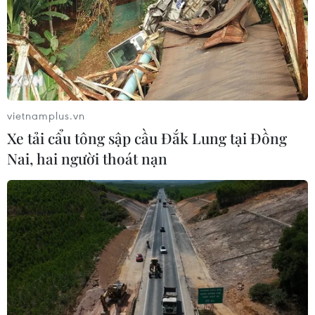
17/03/2020 01:53
Lĩnh vực sản xuất và kinh doanh trò chơi điện tử toàn
cầu trị giá 120 tỷ USD đang trải qua giai đoạn nhiều
thay đổi với không ít khó khăn, trong đó có cả những
ảnh hưởng bất lợi của dịch COVID-19.
vietnamplus.vn
Xe tải cẩu tông sập cầu Đắk Lung tại Đồng
Nai, hai người thoát nạn