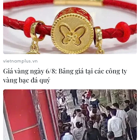
TIN CÙNG CHUYÊN MỤC
vietnamplus.vn
Giá vàng ngày 6/8: Bảng giá tại các công ty
Chủ tịch Liên đoàn Bóng đá thế giới
vàng bạc đá quý
chịu sức ép chưa từng có
06/08/2026 04:12
Futsal Việt Nam bất bại sau trận hòa
khó tin trước chủ nhà Thái Lan
06/08/2026 02:38