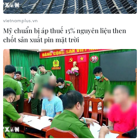
vietnamplus.vn
Mỹ chuẩn bị áp thuế 15% nguyên liệu then
chốt sản xuất pin mặt trời
Cộng đồng PUBG Mobile ủng hộ
người dân miền Trung 1,5 tỷ đồng
27/10/2020 04:38
Đại diện Công ty Cổ phần VNG đã thay mặt cộng đồng
bộ môn thể thao điện tử PUBG Mobile Việt Nam trao
tặng số tiền 1,5 tỷ đồng ủng hộ đồng bào miền Trung
khắc phục hậu quả bão lũ.