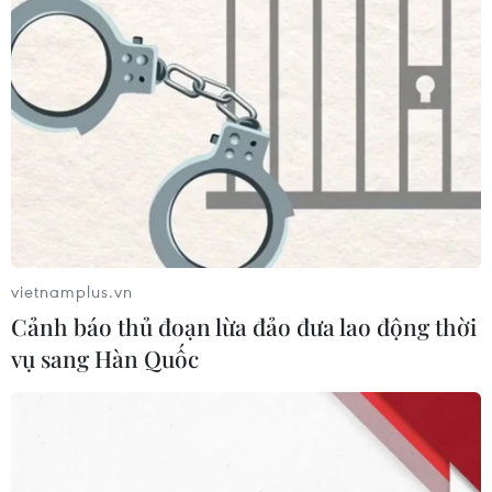
ASEAN Cup 2026: Đội tuyển Việt
Nam sẵn sàng cho đại chiến ở "chảo
lửa" Pakansari
03/08/2026 03:13
Lịch thi đấu ASEAN Cup 2026 ngày
3/8: Việt Nam quyết đấu Indonesia
03/08/2026 01:40
vietnamplus.vn
Cảnh báo thủ đoạn lừa đảo đưa lao động thời
vụ sang Hàn Quốc
Nhận định Việt Nam vs
Indonesia: Thầy Kim cần thay đổi để
giành chiến thắng?
03/08/2026 00:06