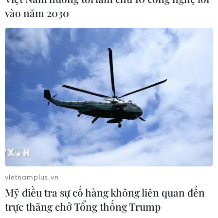
vào năm 2030
#Game thủ
#Chuyển đổi số
#Thể thao điện tử
#Liên quân Mobile
#Liên minh huyền thoại
#PUBG Mobile
Theo dõi VietnamPlus
TIN LIÊN QUAN
vietnamplus.vn
Mỹ điều tra sự cố hàng không liên quan đến
trực thăng chở Tổng thống Trump