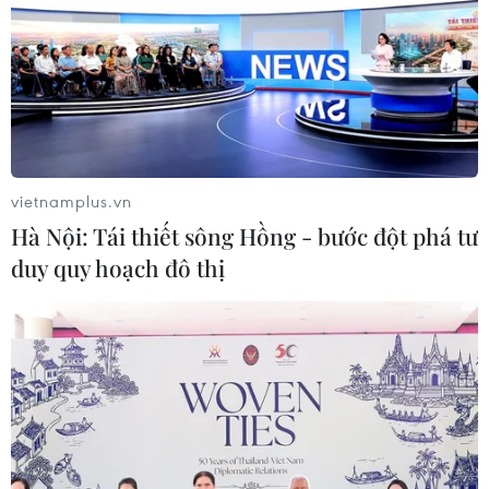
Theo ông Nguyễn Xuân Cường, Chủ tịch Hội Thể
vietnamplus.vn
thao Điện tử Giải trí Việt Nam, “game thủ” cũng
Hà Nội: Tái thiết sông Hồng - bước đột phá tư
là một nghề. Nhưng nghề này rất kén người,
duy quy hoạch đô thị
không phải ai “chơi game” cũng trở thành vận
động viên thể thao điện tử, điều đó còn phụ
thuộc vào nhiều yếu tố như phẩm chất, tư duy
nhạy bén, sức khỏe tốt, thao tác nhanh nhẹn.
Trải qua quá trình đào tạo chuyên nghiệp, các
vận động viên mới có thể thi đấu, được công
nhận ở các đẳng cấp khác nhau.