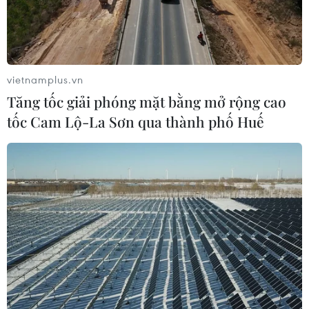
Nghệ sỹ thực trên sân khấu ảo: Xu thế mới
thời đại dịch COVID-19
vietnamplus.vn
14/05/2020 11:52
Tăng tốc giải phóng mặt bằng mở rộng cao
Các trải nghiệm ảo trong mùa dịch COVID-19 cho phép
tốc Cam Lộ-La Sơn qua thành phố Huế
khán giả trở thành bất kỳ nhân vật nào họ thích, cuốn
theo các màn biểu diễn giống như trong các show diễn
thực.