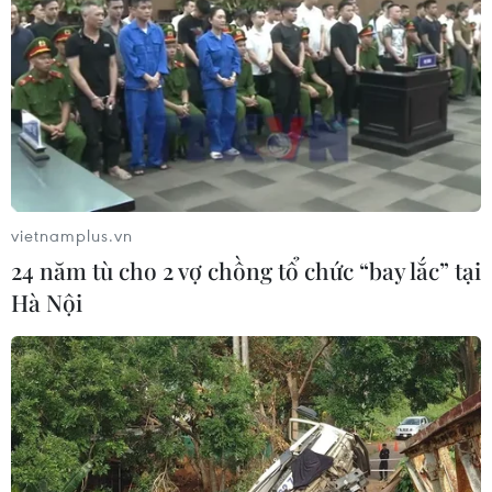
30, eSports đã không còn là chơi game đơn thuần, mà
được ghi nhận là một môn thể thao thực sự.
vietnamplus.vn
24 năm tù cho 2 vợ chồng tổ chức “bay lắc” tại
Hà Nội
Thị trường game thế giới ''vượt khó'' trong
thời COVID-19