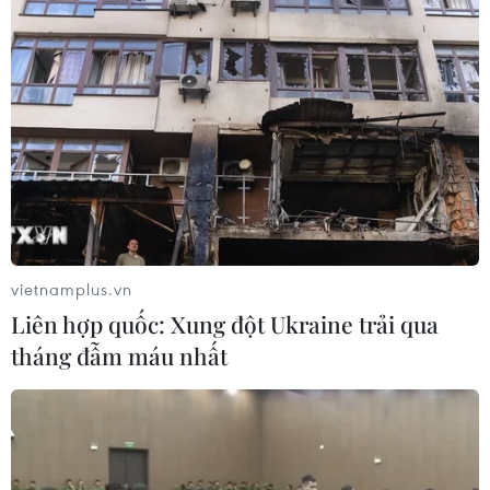
vietnamplus.vn
Liên hợp quốc: Xung đột Ukraine trải qua
tháng đẫm máu nhất
SEA Games 30: Đánh dấu bước tiến mới
của các bộ môn eSports
05/12/2019 13:32
Trở thành các bộ môn tranh huy chương tại SEA Games