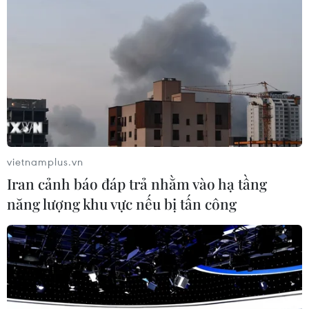
“Game thủ” cũng là một nghề
Nếu như trước đây, những trò chơi trên các nền
tảng PC hay Mobile chỉ được hiểu đơn thuần là
“game” giải trí, còn người chơi được gọi là game
thủ thì khi thể thao điện tử được công nhận kéo
theo sự xuất hiện của vận động viên thể thao
điện tử.
vietnamplus.vn
Từ “game thủ” chuyển sang vận động viên thể
Iran cảnh báo đáp trả nhằm vào hạ tầng
thao điện tử tưởng chừng như đơn giản, bởi
năng lượng khu vực nếu bị tấn công
cùng là tập luyện trên một thiết bị điện tử, cùng
một bộ môn nhưng thực tế lại không như vậy.