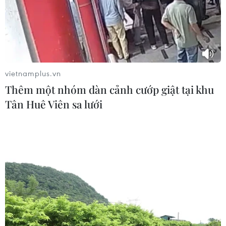
Khai mạc Vòng loại môn Bóng rổ Đại
hội Thể thao sinh viên toàn quốc
năm 2026
vietnamplus.vn
05/08/2026 11:57
Thêm một nhóm dàn cảnh cướp giật tại khu
Tân Huê Viên sa lưới
Toàn cảnh ASEAN Cup: Thái
Lan "thắng như chẻ tre", thách thức
tuyển Việt Nam
05/08/2026 07:15
Nhận định Philippines vs
Thái Lan: Madam Pang treo thưởng
tiền tỷ, "Voi chiến" quyết thắng
04/08/2026 09:19