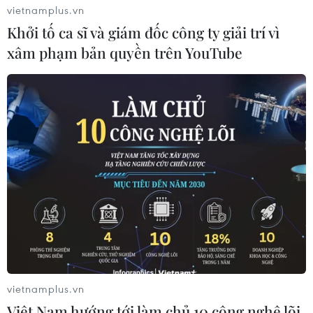
vietnamplus.vn
Chuyển đổi số trong thể thao: Xu hướng phát
Khởi tố ca sĩ và giám đốc công ty giải trí vì
triển tất yếu
xâm phạm bản quyền trên YouTube
(TTXVN/Vietnam+)
vietnamplus.vn
Việt Nam hướng tới làm chủ 10 công nghệ lõi