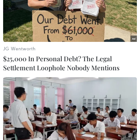
JG Wentworth
Theo ông Nguyễn Xuân Cường, Chủ tịch Hội Thể
$25,000 In Personal Debt? The Legal
thao Điện tử Giải trí Việt Nam, “game thủ” cũng
Settlement Loophole Nobody Mentions
là một nghề. Nhưng nghề này rất kén người,
không phải ai “chơi game” cũng trở thành vận
động viên thể thao điện tử, điều đó còn phụ
thuộc vào nhiều yếu tố như phẩm chất, tư duy
nhạy bén, sức khỏe tốt, thao tác nhanh nhẹn.
Trải qua quá trình đào tạo chuyên nghiệp, các
vận động viên mới có thể thi đấu, được công
nhận ở các đẳng cấp khác nhau.