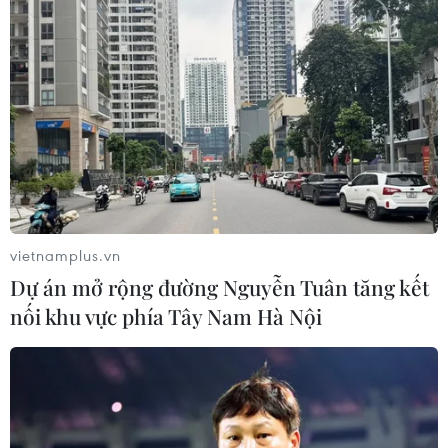
Các trường học ở Mỹ dạy sinh viên khởi
vietnamplus.vn
nghiệp bằng e-sport
Dự án mở rộng đường Nguyễn Tuân tăng kết
10/11/2019 07:55
nối khu vực phía Tây Nam Hà Nội
Một số ít các trường đại học ở Mỹ đang đóng một vai
trò quan trọng trong việc phát động sinh viên khởi
nghiệp trong thế giới trò chơi video (video games) đầy
tính cạnh tranh.