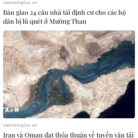
vietnamplus.vn
Bàn giao 24 căn nhà tái định cư cho các hộ
dân bị lũ quét ở Mường Than
Cộng đồng PUBG Mobile ủng hộ
người dân miền Trung 1,5 tỷ đồng
27/10/2020 04:38
Đại diện Công ty Cổ phần VNG đã thay mặt cộng đồng
bộ môn thể thao điện tử PUBG Mobile Việt Nam trao
tặng số tiền 1,5 tỷ đồng ủng hộ đồng bào miền Trung
khắc phục hậu quả bão lũ.
vietnamplus.vn
Iran và Oman đạt thỏa thuận về tuyến vận tải