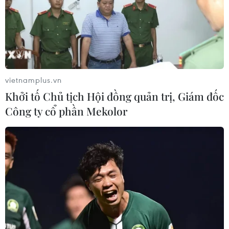
30, eSports đã không còn là chơi game đơn thuần, mà
được ghi nhận là một môn thể thao thực sự.
vietnamplus.vn
Khởi tố Chủ tịch Hội đồng quản trị, Giám đốc
Công ty cổ phần Mekolor
Thị trường game thế giới ''vượt khó'' trong
thời COVID-19