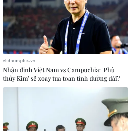
vietnamplus.vn
Nhận định Việt Nam vs Campuchia: 'Phù
thủy Kim' sẽ xoay tua toan tính đường dài?
SEA Games 30: Đánh dấu bước tiến mới
của các bộ môn eSports
05/12/2019 13:32
Trở thành các bộ môn tranh huy chương tại SEA Games