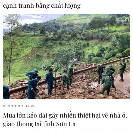
cạnh tranh bằng chất lượng
Chuyển đổi số trong thể thao: Xu hướng phát
triển tất yếu
(TTXVN/Vietnam+)
vietnamplus.vn
Mưa lớn kéo dài gây nhiều thiệt hại về nhà ở,
giao thông tại tỉnh Sơn La