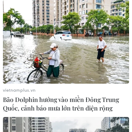
#Game thủ
#Chuyển đổi số
#Thể thao điện tử
#Liên quân Mobile
#Liên minh huyền thoại
#PUBG Mobile
Theo dõi VietnamPlus
vietnamplus.vn
Bão Dolphin hướng vào miền Đông Trung
TIN LIÊN QUAN
Quốc, cảnh báo mưa lớn trên diện rộng