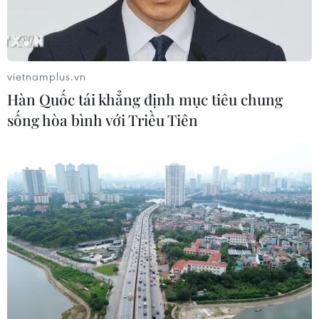
vietnamplus.vn
Hàn Quốc tái khẳng định mục tiêu chung
sống hòa bình với Triều Tiên
TIN CÙNG CHUYÊN MỤC
Công Phượng gặp thử thách lớn
trong ngày tái xuất V-League 2026/27
06/08/2026 11:49
Nhận định Việt Nam vs
Campuchia: Vì sao thầy trò HLV Kim