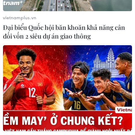
Sang-sik cần giành ngôi đầu bảng?
06/08/2026 11:05
vietnamplus.vn
Đại biểu Quốc hội băn khoăn khả năng cân
Nhận định Việt Nam vs Campuchia:
đối vốn 2 siêu dự án giao thông
'Phù thủy Kim' sẽ xoay tua toan tính
đường dài?
06/08/2026 08:25
HLV Kim Sang-sik: 'Tuyển Việt Nam
hướng tới chiến thắng để giữ ngôi
đầu bảng'
06/08/2026 07:25
Chủ tịch Liên đoàn Bóng đá thế giới
chịu sức ép chưa từng có