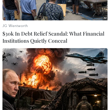
JG Wentworth
$30k In Debt Relief Scandal: What Financial
Institutions Quietly Conceal
Liên quân Mobile. (Nguồn: 9gate.net)
Thể thao điện tử là một nhánh của thể thao số.
Một vài năm trở lại đây, khái niệm thể thao điện
tử đã từng bước định hình trong đời sống xã
hội, không chỉ trên thế giới mà ở Việt Nam cũng
phát triển mạnh mẽ. Tuy nhiên, đa phần người