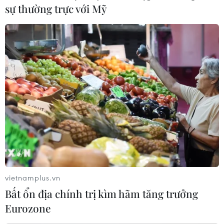
sự thường trực với Mỹ
#Manchester United
#Chelsea
#Gareth Bale
vietnamplus.vn
#Chicharito
#Samuel Eto'o
Pháp
Bất ổn địa chính trị kìm hãm tăng trưởng
Eurozone