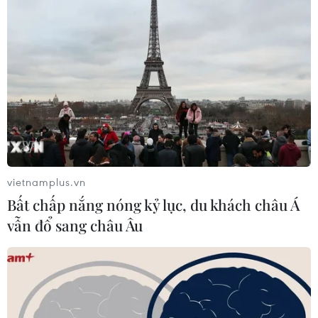
HLV Kim Sang-sik thừa nhận học trò
chưa hoàn thành tốt nhiệm vụ của
mình
31/07/2026 23:41
Hàng công bất lực, đội tuyển
Việt Nam để Singapore cầm hòa trên
sân nhà Mỹ Đình
31/07/2026 15:42
vietnamplus.vn
Bất chấp nắng nóng kỷ lục, du khách châu Á
Nhận định Timor Leste vs
vẫn đổ sang châu Âu
Indonesia: Chiến binh vạn đảo quyết
‘đè bẹp’ đội chủ nhà để độc chiếm
ngôi nhất bảng A
31/07/2026 04:46