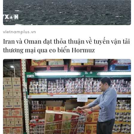
rằng: "Chelsea là một độibóng tuyệt vời. Vì vậy,
rất ít cầu thủ có thể từ chối cơ hội được thi đấu
cho họ."
vietnamplus.vn
Iran và Oman đạt thỏa thuận về tuyến vận tải
thương mại qua eo biển Hormuz
* Câu lạc bộ Crystal Palace đã hoàn tất thủ tục
chiêu mộ tiền đạo Marouane Chamakh từ