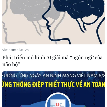
ASEAN Cup 2026: Mitchell Baker -
'Quái vật vòng cấm' của Indonesia
31/07/2026 04:13
Xem thêm
vietnamplus.vn
Phát triển mô hình AI giải mã “ngôn ngữ của
não bộ”
CƠ QUAN CHỦ QUẢN: THÔNG TẤN XÃ VIỆT NAM
Tổng Biên tập: TRẦN TIẾN DUẨN
Phó Tổng Biên tập: NGUYỄN THỊ TÁM, KHÚC THANH
THỦY