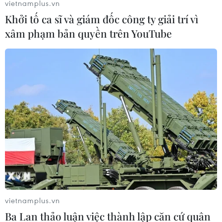
vietnamplus.vn
Khởi tố ca sĩ và giám đốc công ty giải trí vì
xâm phạm bản quyền trên YouTube
* Newcastle hiện đang dành sự quan tâm khá
lớn cho chân sút 24 tuổi người Bỉ, Jelle Vossen
sau khi thương vụ chiêu mộ Bafetimbi Gomis và
Darrent Bent có nguy cơ đổ bể.
vietnamplus.vn
Huy Anh (Vietnam+)
Ba Lan thảo luận việc thành lập căn cứ quân