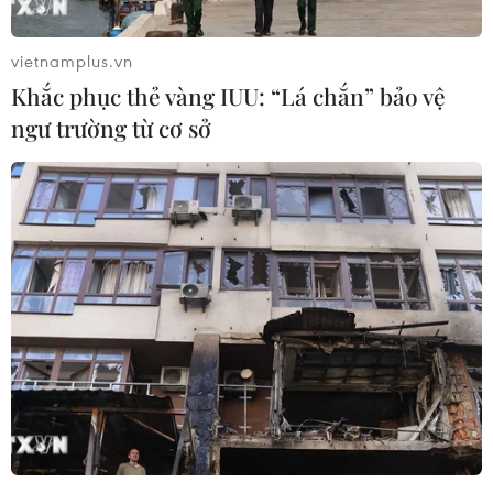
* Theo tờ Mundo Deportivo, Barcelona sẵn sàng
chi ra số tiền lên đến 35 triệu eurođể trả cho
vietnamplus.vn
Chelsea trong thương vụ David Luiz.
Đây là mức
Khắc phục thẻ vàng IUU: “Lá chắn” bảo vệ
giá cao hơn 10 triệu euro so với lời đề nghị 25
ngư trường từ cơ sở
triệu euro màhọ đưa ra trước đó cho The Bleus.
Tuy nhiên, mức giá này khó mà thành công bởi
Chelsea sẽ chỉ "nhả" DavidLuiz nếu như họ
nhận được 40 triệu euro.
* Theo giới truyền thông Italy, hậu vệ trẻ của
Chelsea là Wallace đã tới GiuseppeMeazza
chuẩn bị tham dự buổi kiểm tra y tế.
Dự kiến,
ban lãnh đạo Inter Milan sẽ công bố thương vụ