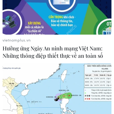
Sở hữu trí tuệ
Quy định sử dụng
RSS
Hỗ trợ
Ngôn ngữ
TTXVN
Dịch vụ tin
Quảng cáo
vietnamplus.vn
Liên hệ
Hưởng ứng Ngày An ninh mạng Việt Nam:
Những thông điệp thiết thực về an toàn số
Giấy phép số: 1374/GP-BTTTT do Bộ Thông tin và Truyền thông
cấp ngày 11/9/2008.
Quảng cáo: Phó TBT Nguyễn Thị Tám: 093.5958688, Email:
tamvna@gmail.com
Điện thoại: (024) 39411349 - (024) 39411348, Fax: (024)
39411348
Email:
vietnamplus2008@gmail.com