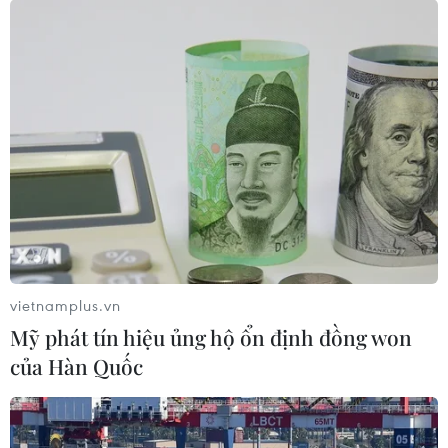
Theo dõi VietnamPlus
TIN CÙNG CHUYÊN MỤC
Toàn cảnh ASEAN Cup: Thái
Lan "thắng như chẻ tre", thách thức
tuyển Việt Nam
vietnamplus.vn
05/08/2026 07:15
Mỹ phát tín hiệu ủng hộ ổn định đồng won
của Hàn Quốc
Nhận định Philippines vs
Thái Lan: Madam Pang treo thưởng
tiền tỷ, "Voi chiến" quyết thắng